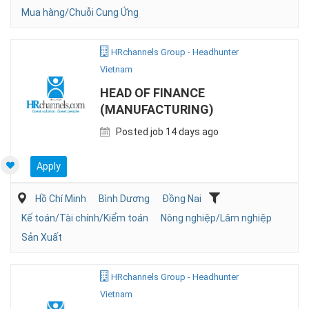
Mua hàng/Chuỗi Cung Ứng
HRchannels Group - Headhunter
Vietnam
HEAD OF FINANCE
(MANUFACTURING)
Posted job 14 days ago
Apply
Hồ Chí Minh
Bình Dương
Đồng Nai
Kế toán/Tài chính/Kiểm toán
Nông nghiệp/Lâm nghiệp
Sản Xuất
HRchannels Group - Headhunter
Vietnam