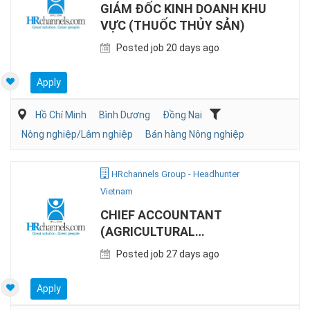
GIÁM ĐỐC KINH DOANH KHU
VỰC (THUỐC THỦY SẢN)
Posted job 20 days ago
Apply
Hồ Chí Minh
Bình Dương
Đồng Nai
Nông nghiệp/Lâm nghiệp
Bán hàng Nông nghiệp
HRchannels Group - Headhunter
Vietnam
CHIEF ACCOUNTANT
(AGRICULTURAL
MANUFACTURING)
Posted job 27 days ago
Apply