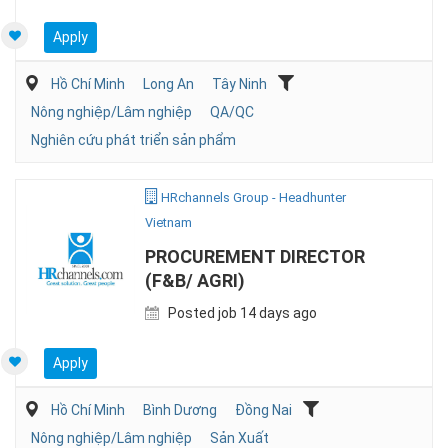
Apply
Hồ Chí Minh
Long An
Tây Ninh
Nông nghiệp/Lâm nghiệp
QA/QC
Nghiên cứu phát triển sản phẩm
HRchannels Group - Headhunter
Vietnam
PROCUREMENT DIRECTOR
(F&B/ AGRI)
Posted job 14 days ago
Apply
Hồ Chí Minh
Bình Dương
Đồng Nai
Nông nghiệp/Lâm nghiệp
Sản Xuất