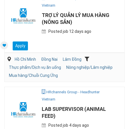
Vietnam
TRỢ LÝ QUẢN LÝ MUA HÀNG
(NÔNG SẢN)
Posted job 12 days ago
Apply
Hồ Chí Minh
Đồng Nai
Lâm Đồng
Thực phẩm/Dịch vụ ăn uống
Nông nghiệp/Lâm nghiệp
Mua hàng/Chuỗi Cung Ứng
HRchannels Group - Headhunter
Vietnam
LAB SUPERVISOR (ANIMAL
FEED)
Posted job 4 days ago