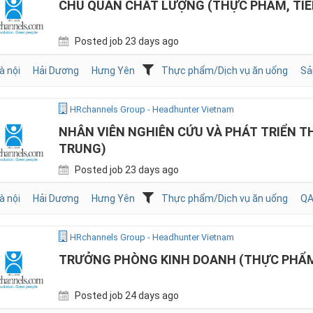
CHỦ QUẢN CHẤT LƯỢNG (THỰC PHẨM, TI
Posted job 23 days ago
à nội
Hải Dương
Hưng Yên
Thực phẩm/Dịch vụ ăn uống
Sả
HRchannels Group - Headhunter Vietnam
NHÂN VIÊN NGHIÊN CỨU VÀ PHÁT TRIỂN T
TRUNG)
Posted job 23 days ago
à nội
Hải Dương
Hưng Yên
Thực phẩm/Dịch vụ ăn uống
QA
HRchannels Group - Headhunter Vietnam
TRƯỞNG PHÒNG KINH DOANH (THỰC PHẨM
Posted job 24 days ago