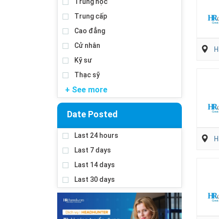
Trung học
Trung cấp
Cao đẳng
Cử nhân
H
Kỹ sư
Thạc sỹ
+ See more
Date Posted
Last 24 hours
H
Last 7 days
Last 14 days
Last 30 days