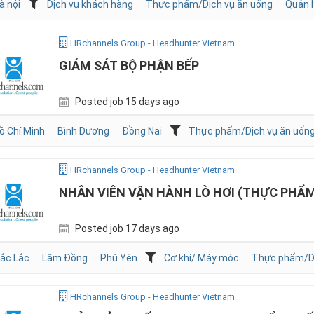
à nội
Dịch vụ khách hàng
Thực phẩm/Dịch vụ ăn uống
Quản l
HRchannels Group - Headhunter Vietnam
GIÁM SÁT BỘ PHẬN BẾP
Posted job 15 days ago
ồ Chí Minh
Bình Dương
Đồng Nai
Thực phẩm/Dịch vụ ăn uốn
HRchannels Group - Headhunter Vietnam
NHÂN VIÊN VẬN HÀNH LÒ HƠI (THỰC PHẨ
Posted job 17 days ago
ắc Lắc
Lâm Đồng
Phú Yên
Cơ khí/ Máy móc
Thực phẩm/Dị
HRchannels Group - Headhunter Vietnam