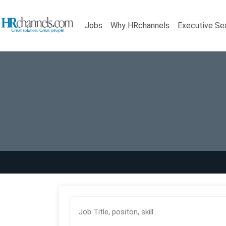
Jobs
Why HRchannels
Executive Se