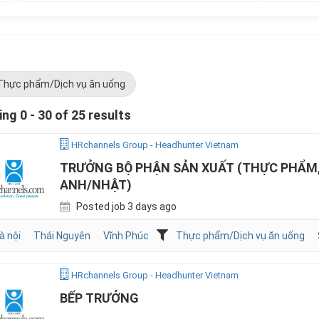
Thực phẩm/Dịch vụ ăn uống
ng 0 - 30 of 25 results
HRchannels Group - Headhunter Vietnam
TRƯỞNG BỘ PHẬN SẢN XUẤT (THỰC PHẨM,
ANH/NHẬT)
Posted job 3 days ago
à nội
Thái Nguyên
Vĩnh Phúc
Thực phẩm/Dịch vụ ăn uống
HRchannels Group - Headhunter Vietnam
BẾP TRƯỞNG