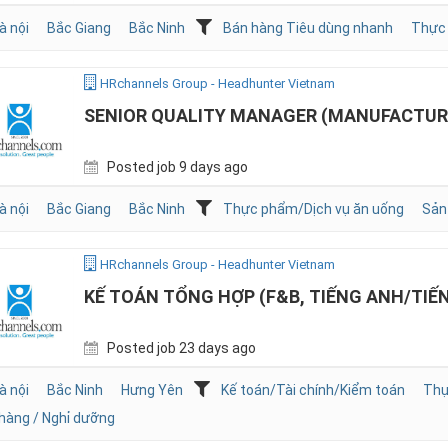
à nội
Bắc Giang
Bắc Ninh
Bán hàng Tiêu dùng nhanh
Thực 
HRchannels Group - Headhunter Vietnam
SENIOR QUALITY MANAGER (MANUFACTUR
Posted job 9 days ago
à nội
Bắc Giang
Bắc Ninh
Thực phẩm/Dịch vụ ăn uống
Sản
HRchannels Group - Headhunter Vietnam
KẾ TOÁN TỔNG HỢP (F&B, TIẾNG ANH/TIẾ
Posted job 23 days ago
à nội
Bắc Ninh
Hưng Yên
Kế toán/Tài chính/Kiểm toán
Thự
hàng / Nghỉ dưỡng