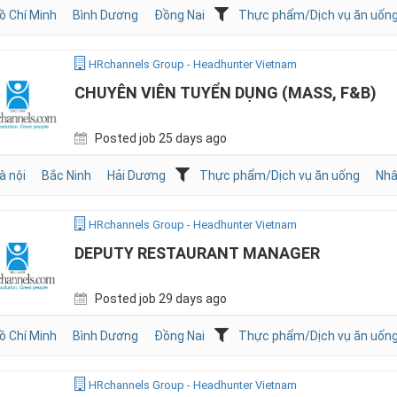
ồ Chí Minh
Bình Dương
Đồng Nai
Thực phẩm/Dịch vụ ăn uốn
HRchannels Group - Headhunter Vietnam
CHUYÊN VIÊN TUYỂN DỤNG (MASS, F&B)
Posted job 25 days ago
à nội
Bắc Ninh
Hải Dương
Thực phẩm/Dịch vụ ăn uống
Nhâ
HRchannels Group - Headhunter Vietnam
DEPUTY RESTAURANT MANAGER
Posted job 29 days ago
ồ Chí Minh
Bình Dương
Đồng Nai
Thực phẩm/Dịch vụ ăn uốn
HRchannels Group - Headhunter Vietnam