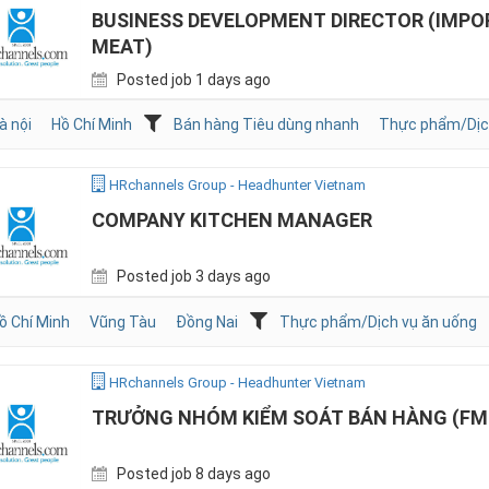
BUSINESS DEVELOPMENT DIRECTOR (IMPO
MEAT)
Posted job 1 days ago
à nội
Hồ Chí Minh
Bán hàng Tiêu dùng nhanh
Thực phẩm/Dịc
HRchannels Group - Headhunter Vietnam
COMPANY KITCHEN MANAGER
Posted job 3 days ago
ồ Chí Minh
Vũng Tàu
Đồng Nai
Thực phẩm/Dịch vụ ăn uống
HRchannels Group - Headhunter Vietnam
TRƯỞNG NHÓM KIỂM SOÁT BÁN HÀNG (FM
Posted job 8 days ago