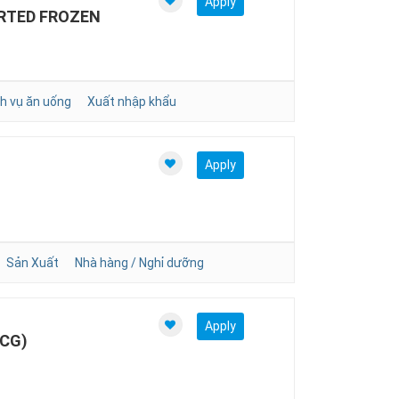
Apply
RTED FROZEN
h vụ ăn uống
Xuất nhập khẩu
Apply
Sản Xuất
Nhà hàng / Nghỉ dưỡng
Apply
CG)