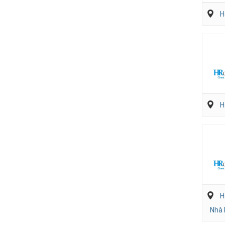
H
H
H
Nhà 