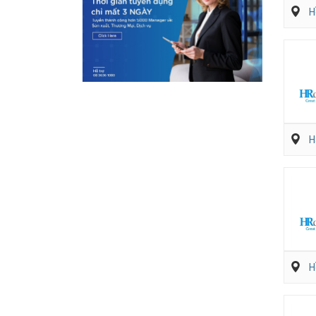
H
H
H