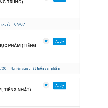
ẾNG TRUNG)
n Xuất
QA/QC
Apply
HỰC PHẨM (TIẾNG
/QC
Nghiên cứu phát triển sản phẩm
Apply
, TIẾNG NHẬT)