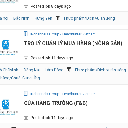
Posted job 8 days ago
à nội
Bắc Ninh
Hưng Yên
Thực phẩm/Dịch vụ ăn uống
HRchannels Group - Headhunter Vietnam
TRỢ LÝ QUẢN LÝ MUA HÀNG (NÔNG SẢN)
Posted job 11 days ago
ồ Chí Minh
Đồng Nai
Lâm Đồng
Thực phẩm/Dịch vụ ăn uống
hàng/Chuỗi Cung Ứng
HRchannels Group - Headhunter Vietnam
CỬA HÀNG TRƯỞNG (F&B)
Posted job 11 days ago