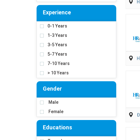
H
Experience
0-1 Years
1-3 Years
3-5 Years
5-7 Years
H
7-10 Years
> 10 Years
Gender
Male
Female
Đ
Educations