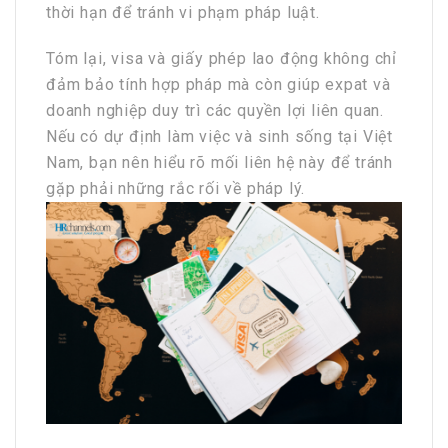
thời hạn để tránh vi phạm pháp luật.
Tóm lại, visa và giấy phép lao động không chỉ
đảm bảo tính hợp pháp mà còn giúp expat và
doanh nghiệp duy trì các quyền lợi liên quan.
Nếu có dự định làm việc và sinh sống tại Việt
Nam, bạn nên hiểu rõ mối liên hệ này để tránh
gặp phải những rắc rối về pháp lý.