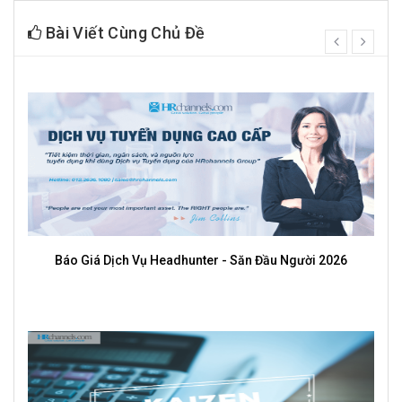
Bài Viết Cùng Chủ Đề
prev
next
Mức lương cơ sở là gì? Cập nhật mới năm 2026 và bảng tra
cứu chi tiết