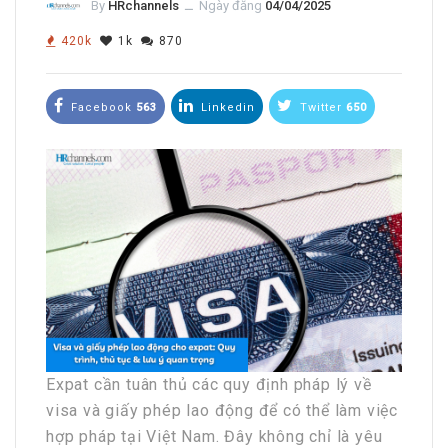
By
HRchannels
ــ
Ngày đăng
04/04/2025
420k
1k
870
Facebook
563
Linkedin
Twitter
650
Expat cần tuân thủ các quy định pháp lý về
visa và giấy phép lao động để có thể làm việc
hợp pháp tại Việt Nam. Đây không chỉ là yêu