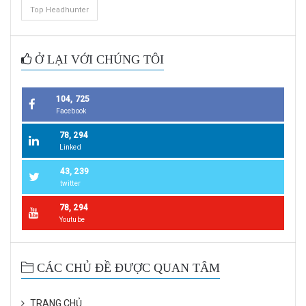
Top Headhunter
Ở LẠI VỚI CHÚNG TÔI
104, 725
Facebook
78, 294
Linked
43, 239
twitter
78, 294
Youtube
CÁC CHỦ ĐỀ ĐƯỢC QUAN TÂM
TRANG CHỦ