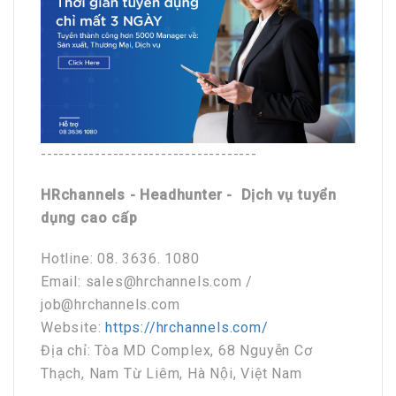
------------------------------------
HRchannels - Headhunter - Dịch vụ tuyển
dụng cao cấp
Hotline: 08. 3636. 1080
Email: sales@hrchannels.com /
job@hrchannels.com
Website:
https://hrchannels.com/
Địa chỉ: Tòa MD Complex, 68 Nguyễn Cơ
Thạch, Nam Từ Liêm, Hà Nội, Việt Nam