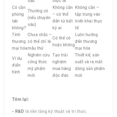
sâu
thực tế
Có cần
Không cần
Không cần –
Thường có
phòng
– có thể
tập trung vào
(nếu chuyên
lab
đến từ bất
triển khai thực
sâu)
không?
kỳ ai
tế
Tính
Chưa chắc –
Luôn hướng
Có thể có
thương
có thể chỉ là
đến thương
hoặc không
mại hóa
mẫu thử
mại hóa
Nghiên cứu
Tạo trải
Thiết kế, sản
Ví dụ
công thức
nghiệm
xuất và ra mắt
điển
mỹ phẩm
mua hàng
dòng sản phẩm
hình
mới
độc đáo
mới
Tóm lại:
- R&D
là nền tảng kỹ thuật và tri thức.