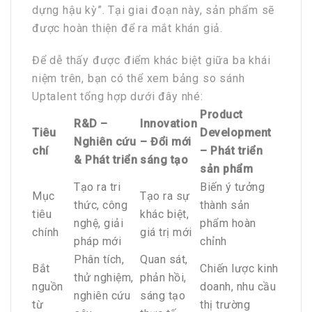
dựng hậu kỳ”. Tại giai đoạn này, sản phẩm sẽ
được hoàn thiện để ra mắt khán giả.
Để dễ thấy được điểm khác biệt giữa ba khái
niệm trên, bạn có thể xem bảng so sánh
Uptalent tổng hợp dưới đây nhé:
Product
R&D –
Innovation
Tiêu
Development
Nghiên cứu
– Đổi mới
chí
– Phát triển
& Phát triển
sáng tạo
sản phẩm
Tạo ra tri
Biến ý tưởng
Mục
Tạo ra sự
thức, công
thành sản
tiêu
khác biệt,
nghệ, giải
phẩm hoàn
chính
giá trị mới
pháp mới
chỉnh
Phân tích,
Quan sát,
Bắt
Chiến lược kinh
thử nghiệm,
phản hồi,
nguồn
doanh, nhu cầu
nghiên cứu
sáng tạo
từ
thị trường