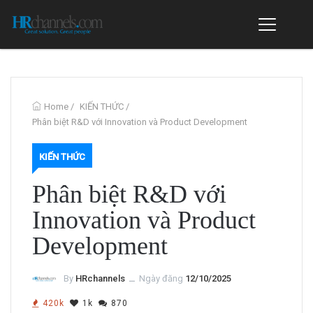
Home
/
KIẾN THỨC
/
Phân biệt R&D với Innovation và Product Development
KIẾN THỨC
Phân biệt R&D với
Innovation và Product
Development
By
HRchannels
ــ
Ngày đăng
12/10/2025
420k
1k
870