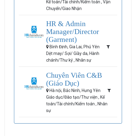
Kế toán/Tài chính/Kiểm toán , Vận
Chuyển/Giao Nhận
HR & Admin
Manager/Director
(Garment)
Bình Định, Gia Lai, Phú Yên
Dệt may/ Sợi/ Giầy da, Hành
chánh/Thư ký , Nhân sự
Chuyên Viên C&B
(Giáo Dục)
Hà nội, Bắc Ninh, Hưng Yên
Giáo dục/Đào tạo/Thư viện , Kế
toán/Tài chính/Kiểm toán , Nhân
sự