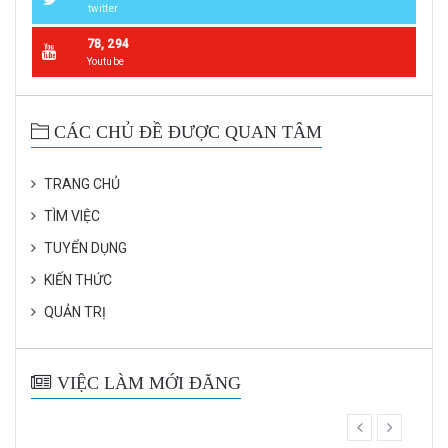
twitter
78, 294
Youtube
CÁC CHỦ ĐỀ ĐƯỢC QUAN TÂM
TRANG CHỦ
TÌM VIỆC
TUYỂN DỤNG
KIẾN THỨC
QUẢN TRỊ
VIỆC LÀM MỚI ĐĂNG
prev
next