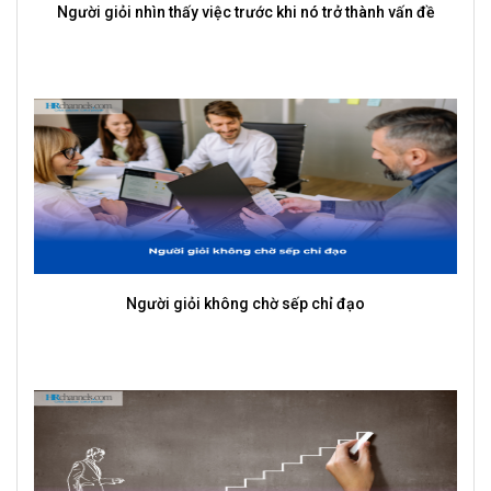
Execution khác gì ở level Manager vs Director?
U40 VÀ CÚ SỐC "OVERQUALIFIED": KHI 15 NĂM KINH
NGHIỆM TRỞ THÀNH ĐIỂM TRỪ TRONG MẮT CÁC TẬP ĐOÀN
FDI