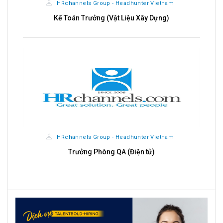
HRchannels Group - Headhunter Vietnam
Chuyên Viên Kinh Doanh B2C (Dịch Vụ Y Tế)
CÔNG TY CỔ PHẦN TẬP ĐOÀN THỰC PHẨM LIÊN VIỆT
XANH
Chuyên viên Nhân sự