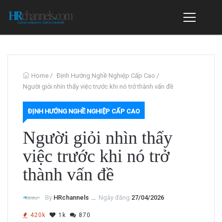
Home
/
Định Hướng Nghề Nghiệp Cấp Cao
/
Người giỏi nhìn thấy việc trước khi nó trở thành vấn đề
ĐỊNH HƯỚNG NGHỀ NGHIỆP CẤP CAO
Người giỏi nhìn thấy
việc trước khi nó trở
thành vấn đề
By
HRchannels
ــ
Ngày đăng
27/04/2026
420k
1k
870