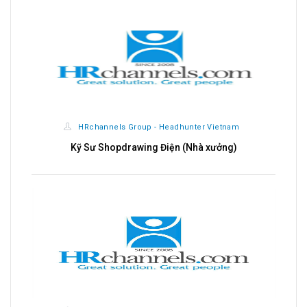
HRchannels Group - Headhunter Vietnam
Chuyên Viên Kinh Doanh B2B (Dịch Vụ Y Tế)