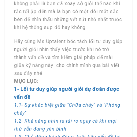
không phải là bạn đã xoay sở giỏi thế nào khi
rắc rối ập đến mà là bạn có một đôi mắt sắc
bén để nhìn thấu những vết nứt nhỏ nhất trước
khi hệ thống sụp đổ hay không.
Hãy cùng Ms Uptalent bóc tách lối tư duy giúp
người giỏi nhìn thấy việc trước khi nó trở
thành vấn đề và tìm kiếm giải pháp để mài
giũa kỹ năng này cho chính mình qua bài viết
sau đây nhé.
MỤC LỤC:
1- Lối tư duy giúp người giỏi dự đoán được
vấn đề
1.1- Sự khác biệt giữa "Chữa cháy" và "Phòng
cháy"
1.2- Khả năng nhìn ra rủi ro ngay cả khi mọi
thứ vẫn đang yên bình
1.3- Chủ động hành động, triệt tiêu vấn đề từ