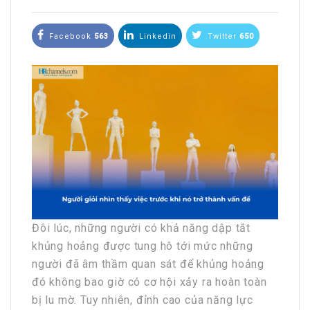
Facebook
563
Linkedin
Twitter
650
Đôi lúc, những người có khả năng dập tắt
khủng hoảng được tung hô tới mức những
người đã âm thầm quan sát để khủng hoảng
đó không bao giờ có cơ hội xảy ra hoàn toàn
bị lu mờ. Tuy nhiên, đỉnh cao của năng lực