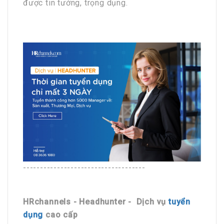
được tin tưởng, trọng dụng.
------------------------------------
HRchannels - Headhunter - Dịch vụ
tuyển
dụng
cao cấp