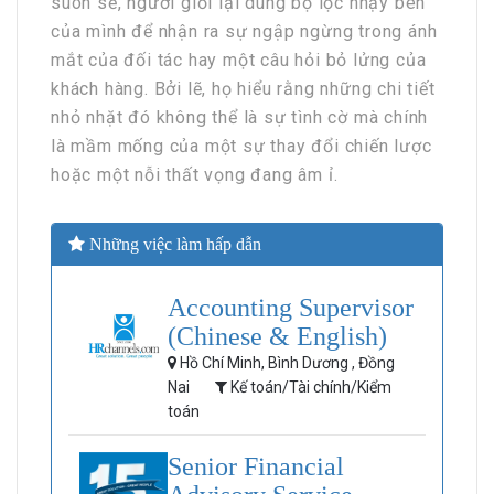
suôn sẻ, người giỏi lại dùng bộ lọc nhạy bén
của mình để nhận ra sự ngập ngừng trong ánh
mắt của đối tác hay một câu hỏi bỏ lửng của
khách hàng. Bởi lẽ, họ hiểu rằng những chi tiết
nhỏ nhặt đó không thể là sự tình cờ mà chính
là mầm mống của một sự thay đổi chiến lược
hoặc một nỗi thất vọng đang âm ỉ.
Những việc làm hấp dẫn
Accounting Supervisor
(Chinese & English)
Hồ Chí Minh, Bình Dương , Đồng
Nai
Kế toán/Tài chính/Kiểm
toán
Senior Financial