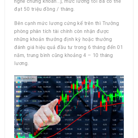
nghề chứng khoán…), mức lương tối đa có thể
đạt 50 triệu đồng / tháng.
Bên cạnh mức lương cứng kể trên thì Trưởng
phòng phân tích tài chính còn nhận được
những khoản thưởng định kỳ hoặc thưởng
đánh giá hiệu quả đầu tư trong 6 tháng đến 01
năm, trung bình cũng khoảng 4 – 10 tháng
lương.