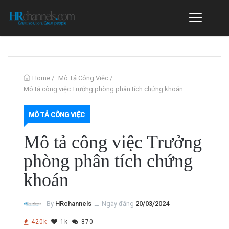
Home
/
Mô Tả Công Việc
/
Mô tả công việc Trưởng phòng phân tích chứng khoán
MÔ TẢ CÔNG VIỆC
Mô tả công việc Trưởng
phòng phân tích chứng
khoán
By
HRchannels
ــ
Ngày đăng
20/03/2024
420k
1k
870