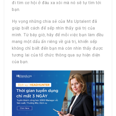
đi tìm cơ hội ở đâu xa xôi mà nó sẽ tự tìm tới
bạn.
Hy vọng những chia sẻ của Ms Uptalent đã
giúp biết cách để sếp nhìn thấy giá trị của
mình. Từ bây giờ, hãy để mỗi việc bạn làm đều
mang một dấu ấn riêng về giá trị, khiến sếp
không chỉ biết đến bạn mà còn nhìn thấy được
tương lai của tổ chức thông qua sự hiện diện
của bạn.