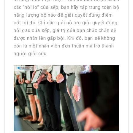
xác “nỗi lo” của sếp, bạn hãy tập trung toàn bộ
năng lượng bộ não để giải quyết đúng điểm
cốt lõi đó. Chỉ cần giải nỗ lực giải quyết đúng
nỗi đau của sếp, giá trị của bạn chắc chắn sẽ
được nhân lên gấp bội. Khi đó, bạn sẽ không
còn là một nhân viên đơn thuần mà trở thành
người giải cứu.