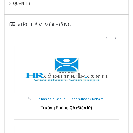
QUẢN TRỊ
VIỆC LÀM MỚI ĐĂNG
prev
next
HRchannels Group - Headhunter Vietnam
CÔ
Trưởng Phòng QA (Điện tử)