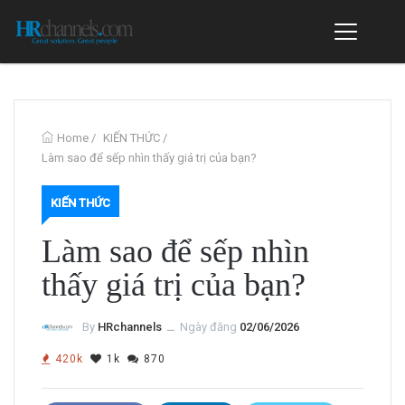
Home
/
KIẾN THỨC
/
Làm sao để sếp nhìn thấy giá trị của bạn?
KIẾN THỨC
Làm sao để sếp nhìn
thấy giá trị của bạn?
By
HRchannels
ــ
Ngày đăng
02/06/2026
420k
1k
870