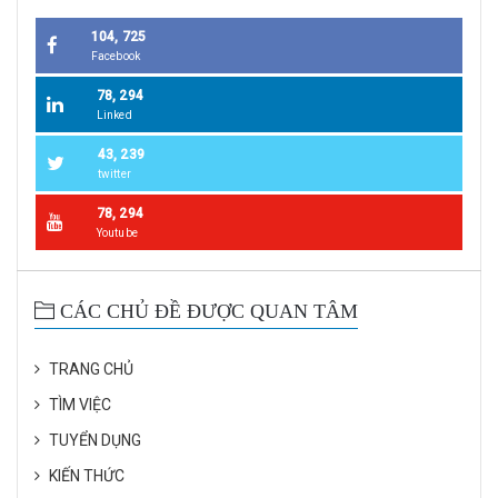
104, 725
Facebook
78, 294
Linked
43, 239
twitter
78, 294
Youtube
CÁC CHỦ ĐỀ ĐƯỢC QUAN TÂM
TRANG CHỦ
TÌM VIỆC
TUYỂN DỤNG
KIẾN THỨC