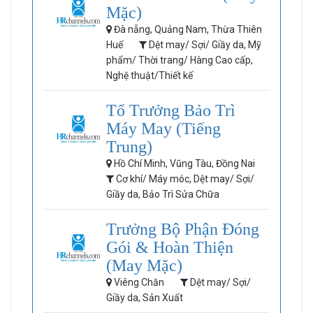
Mặc)
Đà nẵng, Quảng Nam, Thừa Thiên
Huế
Dệt may/ Sợi/ Giầy da, Mỹ
phẩm/ Thời trang/ Hàng Cao cấp,
Nghệ thuật/Thiết kế
Tổ Trưởng Bảo Trì
Máy May (Tiếng
Trung)
Hồ Chí Minh, Vũng Tàu, Đồng Nai
Cơ khí/ Máy móc, Dệt may/ Sợi/
Giầy da, Bảo Trì Sửa Chữa
Trưởng Bộ Phận Đóng
Gói & Hoàn Thiện
(May Mặc)
Viêng Chăn
Dệt may/ Sợi/
Giầy da, Sản Xuất