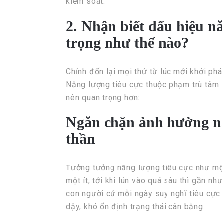
kiểm soát.
2. Nhận biết dấu hiệu n
trọng như thế nào?
Chỉnh đốn lại mọi thứ từ lúc mới khởi ph
Năng lượng tiêu cực thuộc phạm trù tâm l
nên quan trọng hơn:
Ngăn chặn ảnh hưởng nặ
thần
Tưởng tưởng năng lượng tiêu cực như mộ
một ít, tới khi lún vào quá sâu thì gần n
con người cứ mỗi ngày suy nghĩ tiêu cực 
dậy, khó ổn định trạng thái cân bằng.