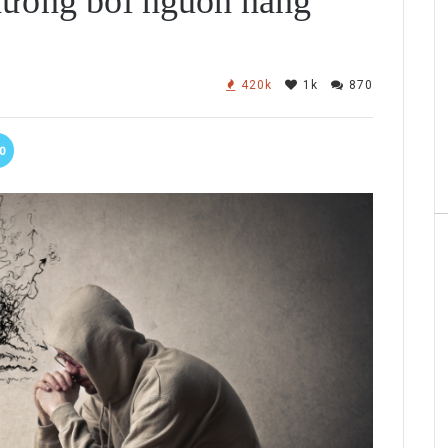
hưởng bởi nguồn năng
420k
1k
870
0