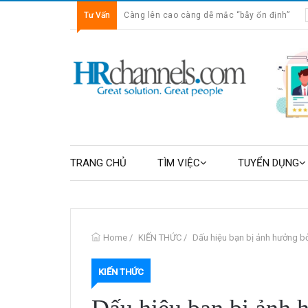
Tư Vấn
Càng lên cao càng dễ mắc “bẫy ổn định”
TRANG CHỦ
TÌM VIỆC
TUYỂN DỤNG
Home
/
KIẾN THỨC
/
Dấu hiệu bạn bị ảnh hưởng b
KIẾN THỨC