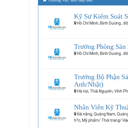
Kỹ Sư Kiểm Soát S
Hồ Chí Minh, Bình Dương , Đ
Trưởng Phòng Sản 
Hồ Chí Minh, Bình Dương , Đ
Trưởng Bộ Phận Sả
Anh/Nhật)
Hà nội, Thái Nguyên, Vĩnh P
Nhân Viên Kỹ Thu
Đà nẵng, Quảng Nam, Quản
h?c, Mỹ phẩm/ Thời trang/ H