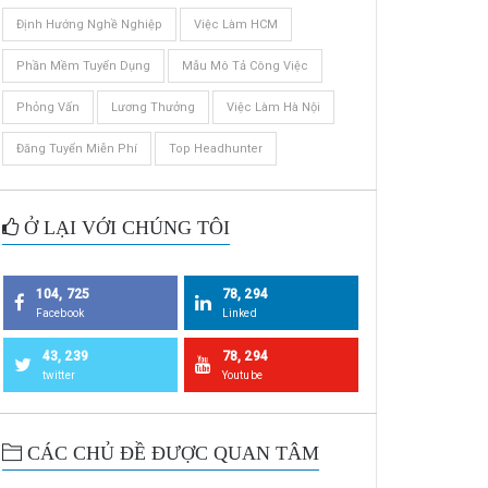
Định Hướng Nghề Nghiệp
Việc Làm HCM
Phần Mềm Tuyển Dụng
Mẫu Mô Tả Công Việc
Phỏng Vấn
Lương Thưởng
Việc Làm Hà Nội
Đăng Tuyển Miễn Phí
Top Headhunter
Ở LẠI VỚI CHÚNG TÔI
104, 725
78, 294
Facebook
Linked
43, 239
78, 294
twitter
Youtube
CÁC CHỦ ĐỀ ĐƯỢC QUAN TÂM