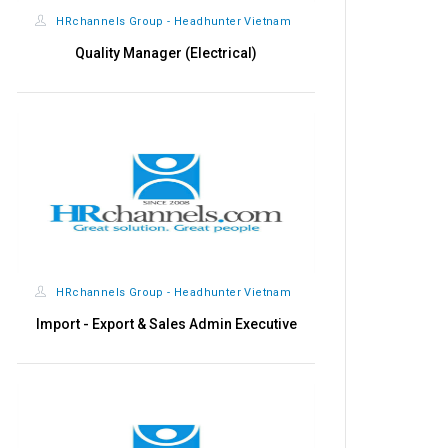
HRchannels Group - Headhunter Vietnam
HRchannels
Quality Manager (Electrical)
Finance M
HRchannels Group - Headhunter Vietnam
Headh
Import - Export & Sales Admin Executive
Mer