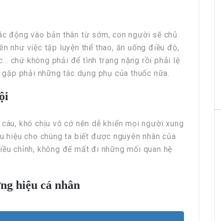
tác động vào bản thân từ sớm, con người sẽ chủ
ên như việc tập luyện thể thao, ăn uống điều độ,
… chứ không phải để tình trạng nặng rồi phải lệ
HRchannels Group - Headhunter Vietnam
hể gặp phải những tác dụng phụ của thuốc nữa.
Giám Sát Ca Sản Xuất (Điện Tử, Làm Ca)
ội
 cáu, khó chịu vô cớ nên dễ khiến mọi người xung
ấu hiệu cho chúng ta biết được nguyên nhân của
điều chỉnh, không để mất đi những mối quan hệ
ơng hiệu cá nhân