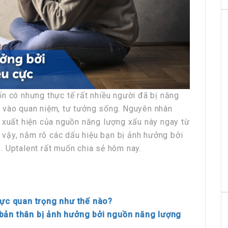
n có nhưng thực tế rất nhiều người đã bị năng
 vào quan niệm, tư tưởng sống. Nguyên nhân
ự xuất hiện của nguồn năng lượng xấu này ngay từ
ì vậy, nắm rõ các dấu hiệu bạn bị ảnh hưởng bởi
. Uptalent rất muốn chia sẻ hôm nay.
cực quan trọng như thế nào?
bản thân bị ảnh hưởng bởi nguồn năng lượng