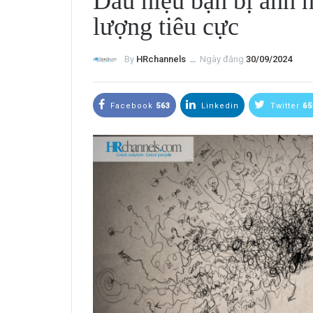
Dấu hiệu bạn bị ảnh 
lượng tiêu cực
By
HRchannels
ــ
Ngày đăng
30/09/2024
Facebook
563
Linkedin
Twitter
65