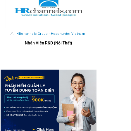
HRchannels Group - Headhunter Vietnam
HRchannels
Nhân Viên R&D (Nội Thất)
Phiên Dịch Anh