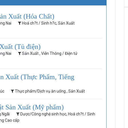
ản Xuất (Hóa Chất)
ồng Nai
Hoá ch?t / Sinh h?c, Sản Xuất
Xuất (Tủ điện)
ồng Nai
Sản Xuất , Viễn Thông / Điện tử
n Xuất (Thực Phẩm, Tiếng
húc
Thực phẩm/Dịch vụ ăn uống , Sản Xuất
ật Sản Xuất (Mỹ phẩm)
g Ngãi
Dược/Công nghệ sinh học, Hoá ch?t / Sinh
àng Cao cấp