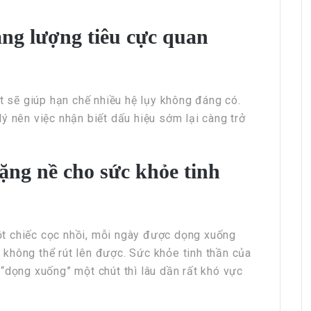
HRchannels Group - Headhunter Vietnam
ăng lượng tiêu cực quan
IE Manager (Garment, Open for Expats)
át sẽ giúp hạn chế nhiều hệ lụy không đáng có.
ý nên việc nhận biết dấu hiệu sớm lại càng trở
ng nề cho sức khỏe tinh
HRchannels Group - Headhunter Vietnam
Customs Compliance & Material Balance
t chiếc cọc nhồi, mỗi ngày được dọng xuống
Specialist (EPE)
hư không thể rút lên được. Sức khỏe tinh thần của
“dọng xuống” một chút thì lâu dần rất khó vực