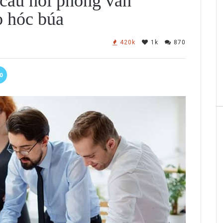
 câu hỏi phỏng vấn
o hóc búa
420k
1k
870
0