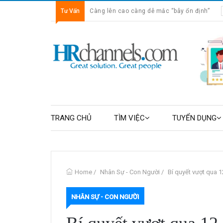
Tư Vấn
Càng lên cao càng dễ mắc “bẫy ổn định”
TRANG CHỦ
TÌM VIỆC
TUYỂN DỤNG
Home
/
Nhân Sự - Con Người
/
Bí quyết vượt qua 
NHÂN SỰ - CON NGƯỜI