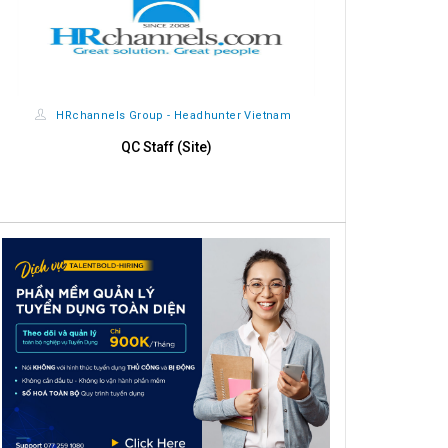
HRchannels Group - Headhunter Vietnam
HRchannels
QC Staff (Site)
Nhân Viên Dịc