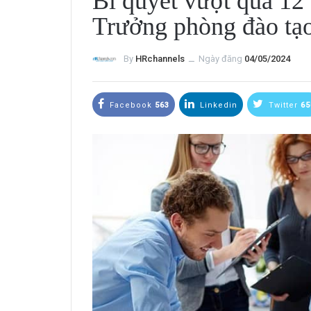
Bí quyết vượt qua 12
Trưởng phòng đào tạ
By
HRchannels
ــ
Ngày đăng
04/05/2024
Facebook
563
Linkedin
Twitter
65