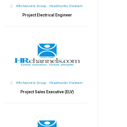
HRchannels Group - Headhunter Vietnam
HRchannels
Project Electrical Engineer
Trưởng Phòng
HRchannels Group - Headhunter Vietnam
HRchannels
Project Sales Executive (ELV)
AR Acco