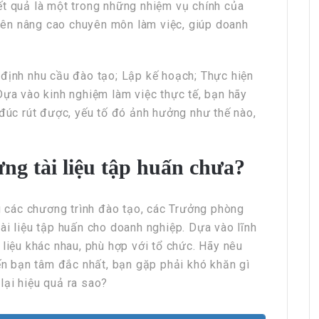
ết quả là một trong những nhiệm vụ chính của
HRchannels Group - Headhunter Vietnam
viên nâng cao chuyên môn làm việc, giúp doanh
Finance Manager (Manufacturing)
 định nhu cầu đào tạo; Lập kế hoạch; Thực hiện
Dựa vào kinh nghiệm làm việc thực tế, bạn hãy
 đúc rút được, yếu tố đó ảnh hưởng như thế nào,
ựng tài liệu tập huấn chưa?
ng các chương trình đào tạo, các Trưởng phòng
Headhunter HRchannels Group
ài liệu tập huấn cho doanh nghiệp. Dựa vào lĩnh
Merchandise Manager
 liệu khác nhau, phù hợp với tổ chức. Hãy nêu
iến bạn tâm đắc nhất, bạn gặp phải khó khăn gì
 lại hiệu quả ra sao?