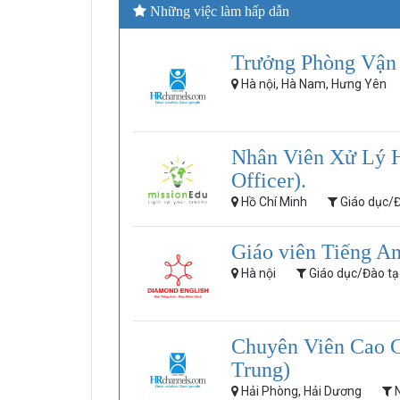
Những việc làm hấp dẫn
Trưởng Phòng Vận
Hà nội, Hà Nam, Hưng Yên
Nhân Viên Xử Lý 
Officer).
Hồ Chí Minh
Giáo dục/Đ
Giáo viên Tiếng An
Hà nội
Giáo dục/Đào tạ
Chuyên Viên Cao C
Trung)
Hải Phòng, Hải Dương
N