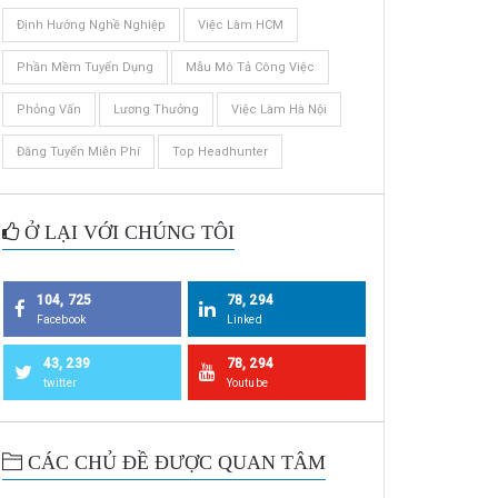
Định Hướng Nghề Nghiệp
Việc Làm HCM
Phần Mềm Tuyển Dụng
Mẫu Mô Tả Công Việc
Phỏng Vấn
Lương Thưởng
Việc Làm Hà Nội
Đăng Tuyển Miễn Phí
Top Headhunter
Ở LẠI VỚI CHÚNG TÔI
104, 725
78, 294
Facebook
Linked
43, 239
78, 294
twitter
Youtube
CÁC CHỦ ĐỀ ĐƯỢC QUAN TÂM