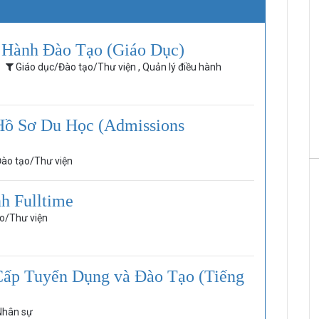
 Hành Đào Tạo (Giáo Dục)
Giáo dục/Đào tạo/Thư viện , Quản lý điều hành
HRchannels Group - Headhunter Vietnam
Phiên Dịch Anh - Trung (Không Yêu Cầu Kinh
Nghiệm)
Hồ Sơ Du Học (Admissions
ào tạo/Thư viện
h Fulltime
o/Thư viện
ấp Tuyển Dụng và Đào Tạo (Tiếng
hân sự