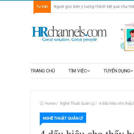
Tư Vấn
Thành công cũ đang giữ bạn lại như thế nào?
TRANG CHỦ
TÌM VIỆC
TUYỂN DỤNG
Home
/
Nghệ Thuật Quản Lý
/
4 dấu hiệu cho thấy b
NGHỆ THUẬT QUẢN LÝ