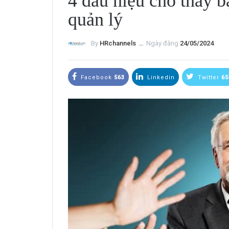
4 dấu hiệu cho thấy bạ
quản lý
By
HRchannels
ــ
Ngày đăng
24/05/2024
Facebook
563
Linkedin
Twitter
65