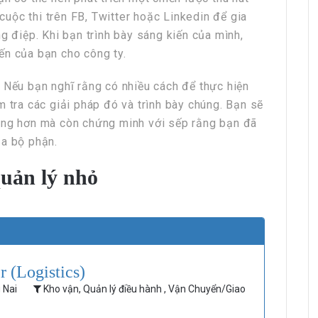
uộc thi trên FB, Twitter hoặc Linkedin để gia
HRchannels Group - Headhunter Vietnam
g điệp. Khi bạn trình bày sáng kiến của mình,
Chuyên Viên Hệ Thống ERP
ến của bạn cho công ty.
 Nếu bạn nghĩ rằng có nhiều cách để thực hiện
m tra các giải pháp đó và trình bày chúng. Bạn sẽ
àng hơn mà còn chứng minh với sếp rằng bạn đã
ủa bộ phận.
quản lý nhỏ
HRchannels Group - Headhunter Vietnam
Kỹ Sư Shopdrawing Điện (Nhà xưởng)
 (Logistics)
g Nai
Kho vận, Quản lý điều hành , Vận Chuyển/Giao