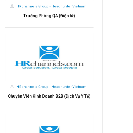
HRchannels Group - Headhunter Vietnam
CÔNG TY CỔ 
Trưởng Phòng QA (Điện tử)
Chu
HRchannels Group - Headhunter Vietnam
CÔNG TY CỔ 
Chuyên Viên Kinh Doanh B2B (Dịch Vụ Y Tế)
K