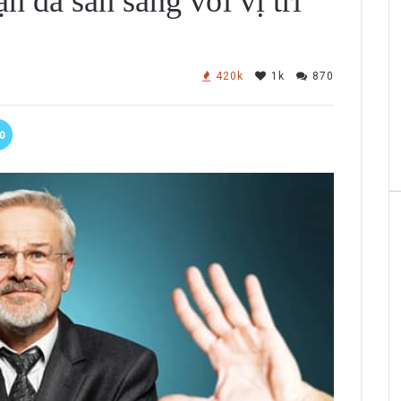
n đã sẵn sàng với vị trí
420k
1k
870
0