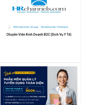
HRchannels Group - Headhunter Vietnam
Chuyên Viên Kinh Doanh B2C (Dịch Vụ Y Tế)
CÔNG TY CỔ 
Chu