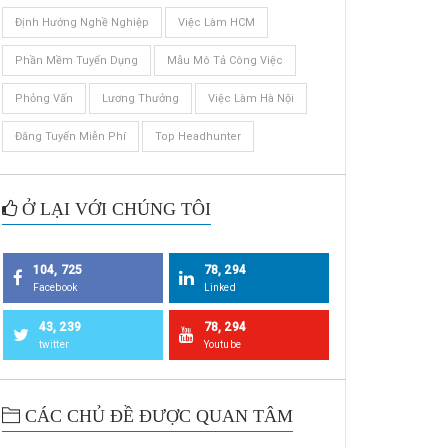
Định Hướng Nghề Nghiệp
Việc Làm HCM
Phần Mềm Tuyển Dụng
Mẫu Mô Tả Công Việc
Phỏng Vấn
Lương Thưởng
Việc Làm Hà Nội
Đăng Tuyển Miễn Phí
Top Headhunter
Ở LẠI VỚI CHÚNG TÔI
104, 725
78, 294
Facebook
Linked
43, 239
78, 294
twitter
Youtube
CÁC CHỦ ĐỀ ĐƯỢC QUAN TÂM