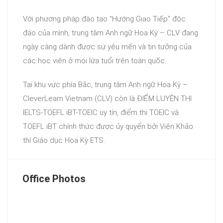
Với phương pháp đào tạo “Hướng Giao Tiếp” độc
đáo của mình, trung tâm Anh ngữ Hoa Kỳ – CLV đang
ngày càng dành được sự yêu mến và tin t
ưởng của
các học viên ở mọi lứa tuổi trên toàn quốc.
Tại khu vực phía Bắc, trung tâm Anh ngữ Hoa Kỳ –
CleverLearn Vietnam (CLV) còn là ĐIỂM LUYỆN THI
IELTS-TOEFL iBT-TOEIC uy tín, điểm thi TOEIC và
TOEFL iBT chính thức được ủy quyển bởi Viện Khảo
thí Giáo dục Hoa Kỳ ETS.
Office Photos