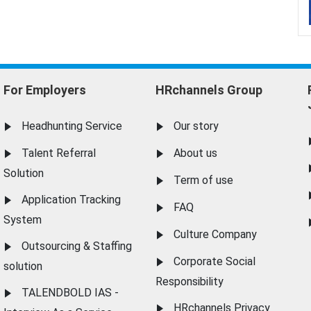
For Employers
HRchannels Group
Headhunting Service
Our story
Talent Referral
About us
Solution
Term of use
Application Tracking
FAQ
System
Culture Company
Outsourcing & Staffing
Corporate Social
solution
Responsibility
TALENDBOLD IAS -
HRchannels Privacy