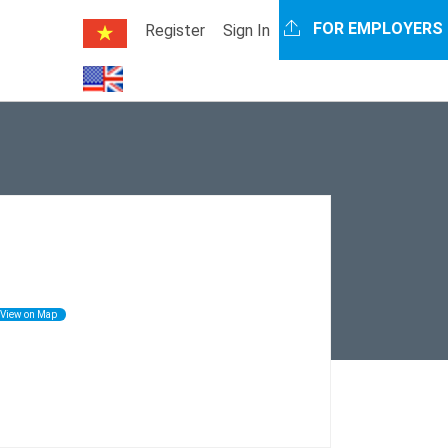
FOR EMPLOYERS
Register
Sign In
View on Map