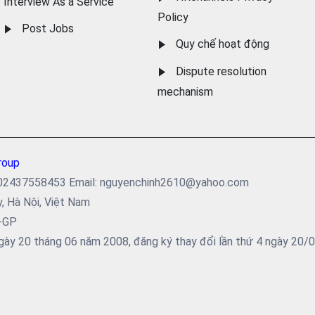
Interview As a Service
Policy
Post Jobs
Quy chế hoạt động
Dispute resolution
mechanism
roup
ại: 02437558453 Email: nguyenchinh2610@yahoo.com
y, Hà Nội, Việt Nam
5-GP
ày 20 tháng 06 năm 2008, đăng ký thay đổi lần thứ 4 ngày 20/