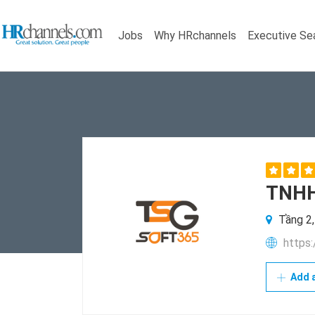
Jobs
Why HRchannels
Executive Se
TNHH
Tầng 2,
https:
Add a