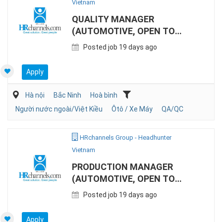
Vietnam
QUALITY MANAGER
(AUTOMOTIVE, OPEN TO
KOREAN EXPAT)
Posted job 19 days ago
Apply
Hà nội
Bắc Ninh
Hoà bình
Người nước ngoài/Việt Kiều
Ôtô / Xe Máy
QA/QC
HRchannels Group - Headhunter
Vietnam
PRODUCTION MANAGER
(AUTOMOTIVE, OPEN TO
KOREAN EXPAT)
Posted job 19 days ago
Apply