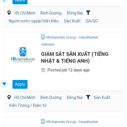
Hồ Chí Minh
Bình Dương
Đồng Nai
Người nước ngoài/Việt Kiều
Sản Xuất
QA/QC
HRchannels Group - Headhunter
Vietnam
GIÁM SÁT SẢN XUẤT (TIẾNG
NHẬT & TIẾNG ANH)
Posted job 12 days ago
Apply
Hồ Chí Minh
Bình Dương
Đồng Nai
Sản Xuất
Viễn Thông / Điện tử
HRchannels Group - Headhunter