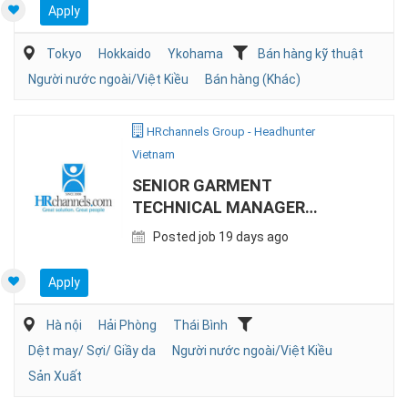
Apply
Tokyo
Hokkaido
Ykohama
Bán hàng kỹ thuật
Người nước ngoài/Việt Kiều
Bán hàng (Khác)
HRchannels Group - Headhunter
Vietnam
SENIOR GARMENT
TECHNICAL MANAGER
(OPEN FOR LOCALS AND
Posted job 19 days ago
EXPAT)
Apply
Hà nội
Hải Phòng
Thái Bình
Dệt may/ Sợi/ Giầy da
Người nước ngoài/Việt Kiều
Sản Xuất