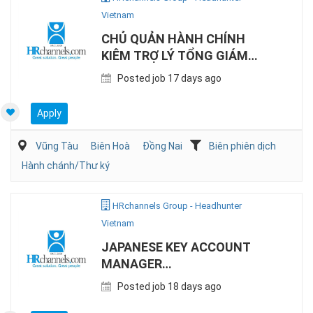
Vietnam
CHỦ QUẢN HÀNH CHÍNH
KIÊM TRỢ LÝ TỔNG GIÁM
ĐỐC (TIẾNG TRUNG)
Posted job 17 days ago
Apply
Vũng Tàu
Biên Hoà
Đồng Nai
Biên phiên dịch
Hành chánh/Thư ký
HRchannels Group - Headhunter
Vietnam
JAPANESE KEY ACCOUNT
MANAGER
(AUTOMOTIVE/ELECTRONIC)
Posted job 18 days ago