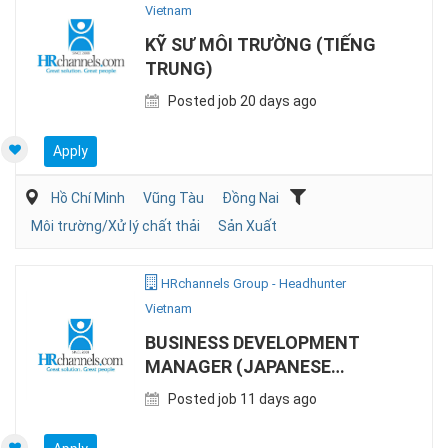
Vietnam
KỸ SƯ MÔI TRƯỜNG (TIẾNG
TRUNG)
Posted job 20 days ago
Apply
Hồ Chí Minh
Vũng Tàu
Đồng Nai
Môi trường/Xử lý chất thải
Sản Xuất
HRchannels Group - Headhunter
Vietnam
BUSINESS DEVELOPMENT
MANAGER (JAPANESE
NATIONAL)
Posted job 11 days ago