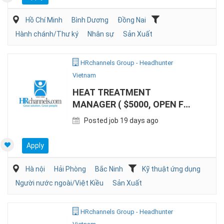
Hồ Chí Minh
Bình Dương
Đồng Nai
Hành chánh/Thư ký
Nhân sự
Sản Xuất
HRchannels Group - Headhunter
Vietnam
HEAT TREATMENT
MANAGER ( $5000, OPEN FOR
KOREAN EXPATS)
Posted job 19 days ago
Apply
Hà nội
Hải Phòng
Bắc Ninh
Kỹ thuật ứng dụng
Người nước ngoài/Việt Kiều
Sản Xuất
HRchannels Group - Headhunter