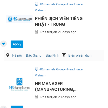
HRchannels Group - Headhunter
Vietnam
PHIÊN DỊCH VIÊN TIẾNG
NHẬT - TRUNG
Posted job 21 days ago
Apply
Hà nội
Bắc Giang
Bắc Ninh
Biên phiên dịch
HRchannels Group - Headhunter
Vietnam
HR MANAGER
(MANUFACTURING,
LOCAL/CHINESE/TAIWANESE
Posted job 23 days ago
EXPAT)