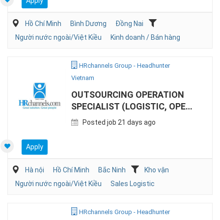
Apply
Hồ Chí Minh
Bình Dương
Đồng Nai
Người nước ngoài/Việt Kiều
Kinh doanh / Bán hàng
HRchannels Group - Headhunter
Vietnam
OUTSOURCING OPERATION
SPECIALIST (LOGISTIC, OPEN
FOR KOREAN)
Posted job 21 days ago
Apply
Hà nội
Hồ Chí Minh
Bắc Ninh
Kho vận
Người nước ngoài/Việt Kiều
Sales Logistic
HRchannels Group - Headhunter