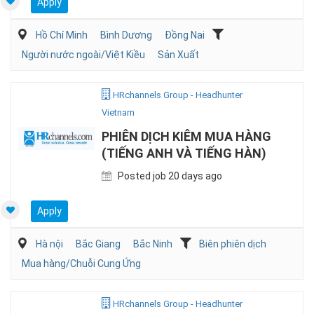
Apply
Hồ Chí Minh
Bình Dương
Đồng Nai
Người nước ngoài/Việt Kiều
Sản Xuất
HRchannels Group - Headhunter
Vietnam
PHIÊN DỊCH KIÊM MUA HÀNG
(TIẾNG ANH VÀ TIẾNG HÀN)
Posted job 20 days ago
Apply
Hà nội
Bắc Giang
Bắc Ninh
Biên phiên dịch
Mua hàng/Chuỗi Cung Ứng
HRchannels Group - Headhunter