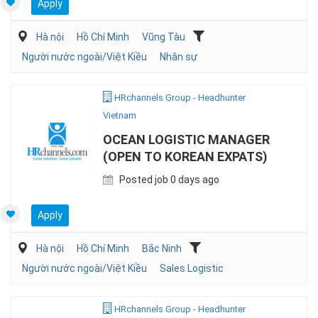
Apply
Hà nội
Hồ Chí Minh
Vũng Tàu
Người nước ngoài/Việt Kiều
Nhân sự
HRchannels Group - Headhunter
Vietnam
OCEAN LOGISTIC MANAGER
(OPEN TO KOREAN EXPATS)
Posted job 0 days ago
Apply
Hà nội
Hồ Chí Minh
Bắc Ninh
Người nước ngoài/Việt Kiều
Sales Logistic
HRchannels Group - Headhunter