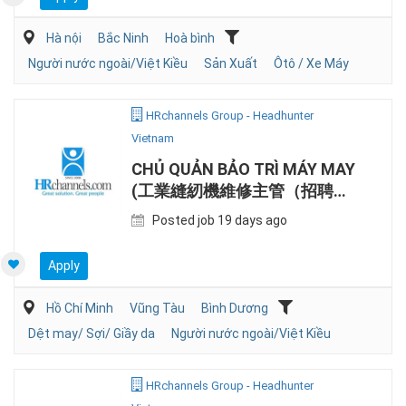
Hà nội
Bắc Ninh
Hoà bình
Người nước ngoài/Việt Kiều
Sản Xuất
Ôtô / Xe Máy
HRchannels Group - Headhunter
Vietnam
CHỦ QUẢN BẢO TRÌ MÁY MAY
(工業縫紉機維修主管（招聘中
國籍人士)
Posted job 19 days ago
Apply
Hồ Chí Minh
Vũng Tàu
Bình Dương
Dệt may/ Sợi/ Giầy da
Người nước ngoài/Việt Kiều
HRchannels Group - Headhunter