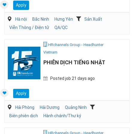
Apply
Hà nội
Bắc Ninh
Hưng Yên
Sản Xuất
Viễn Thông / Điện tử
QA/QC
HRchannels Group - Headhunter
Vietnam
PHIÊN DỊCH TIẾNG NHẬT
Posted job 21 days ago
Apply
Hải Phòng
Hải Dương
Quảng Ninh
Biên phiên dịch
Hành chánh/Thư ký
HRchannels Group - Headhunter