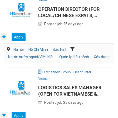
Vietnam
OPERATION DIRECTOR (FOR
LOCAL/CHINESE EXPATS,
CONSTRUCTION)
Posted job 25 days ago
Apply
Hà nội
Hồ Chí Minh
Bắc Ninh
Người nước ngoài/Việt Kiều
Quản lý điều hành
Xây dựng
HRchannels Group - Headhunter
Vietnam
LOGISTICS SALES MANAGER
(OPEN FOR VIETNAMESE &
EXPAT)
Posted job 25 days ago
Apply