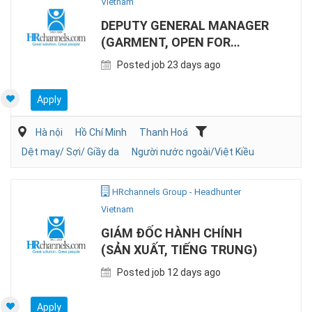
Vietnam
DEPUTY GENERAL MANAGER
(GARMENT, OPEN FOR
EXPATS/LOCAL)
Posted job 23 days ago
Apply
Hà nội
Hồ Chí Minh
Thanh Hoá
Dệt may/ Sợi/ Giầy da
Người nước ngoài/Việt Kiều
HRchannels Group - Headhunter
Vietnam
GIÁM ĐỐC HÀNH CHÍNH
(SẢN XUẤT, TIẾNG TRUNG)
Posted job 12 days ago
Apply