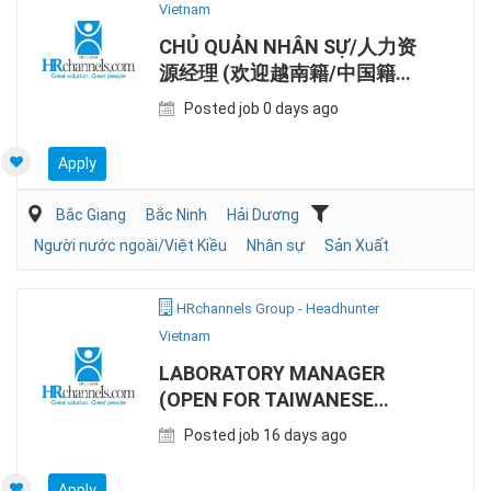
Vietnam
CHỦ QUẢN NHÂN SỰ/人力资
源经理 (欢迎越南籍/中国籍候
选人 )
Posted job 0 days ago
Apply
Bắc Giang
Bắc Ninh
Hải Dương
Người nước ngoài/Việt Kiều
Nhân sự
Sản Xuất
HRchannels Group - Headhunter
Vietnam
LABORATORY MANAGER
(OPEN FOR TAIWANESE
EXPAT)
Posted job 16 days ago
Apply