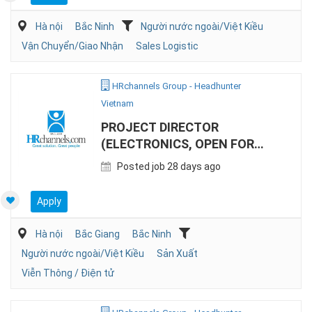
Hà nội
Bắc Ninh
Người nước ngoài/Việt Kiều
Vận Chuyển/Giao Nhận
Sales Logistic
HRchannels Group - Headhunter
Vietnam
PROJECT DIRECTOR
(ELECTRONICS, OPEN FOR
CHINESE EXPAT)
Posted job 28 days ago
Apply
Hà nội
Bắc Giang
Bắc Ninh
Người nước ngoài/Việt Kiều
Sản Xuất
Viễn Thông / Điện tử