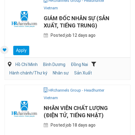
HRchannels Group - Headhunter
Vietnam
GIÁM ĐỐC NHÂN SỰ (SẢN
XUẤT, TIẾNG TRUNG)
Posted job 12 days ago
Apply
Hồ Chí Minh
Bình Dương
Đồng Nai
Hành chánh/Thư ký
Nhân sự
Sản Xuất
HRchannels Group - Headhunter
Vietnam
NHÂN VIÊN CHẤT LƯỢNG
(ĐIỆN TỬ, TIẾNG NHẬT)
Posted job 18 days ago