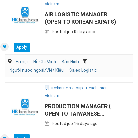
Vietnam
AIR LOGISTIC MANAGER
(OPEN TO KOREAN EXPATS)
Posted job 0 days ago
Apply
Hà nội
Hồ Chí Minh
Bắc Ninh
Người nước ngoài/Việt Kiều
Sales Logistic
HRchannels Group - Headhunter
Vietnam
PRODUCTION MANAGER (
OPEN TO TAIWANESE
EXPATS)
Posted job 16 days ago