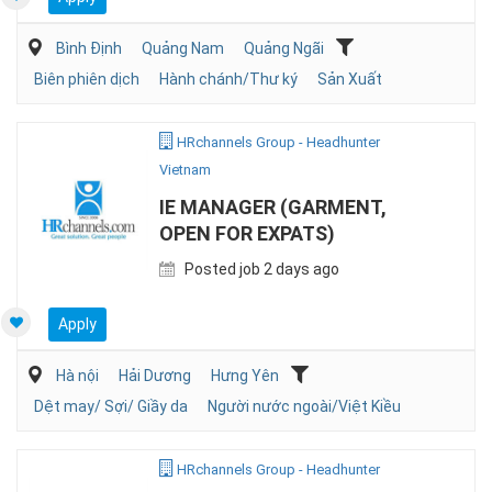
Bình Định
Quảng Nam
Quảng Ngãi
Biên phiên dịch
Hành chánh/Thư ký
Sản Xuất
HRchannels Group - Headhunter
Vietnam
IE MANAGER (GARMENT,
OPEN FOR EXPATS)
Posted job 2 days ago
Apply
Hà nội
Hải Dương
Hưng Yên
Dệt may/ Sợi/ Giầy da
Người nước ngoài/Việt Kiều
HRchannels Group - Headhunter