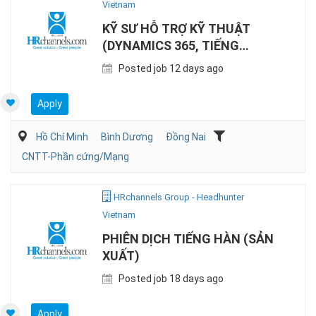
Vietnam
KỸ SƯ HỖ TRỢ KỸ THUẬT
(DYNAMICS 365, TIẾNG
NHẬT)
Posted job 12 days ago
Apply
Hồ Chí Minh
Bình Dương
Đồng Nai
CNTT-Phần cứng/Mạng
HRchannels Group - Headhunter
Vietnam
PHIÊN DỊCH TIẾNG HÀN (SẢN
XUẤT)
Posted job 18 days ago
Apply