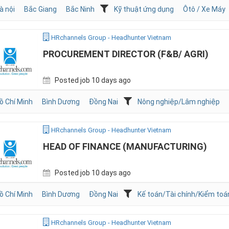
à nội
Bắc Giang
Bắc Ninh
Kỹ thuật ứng dụng
Ôtô / Xe Máy
HRchannels Group - Headhunter Vietnam
PROCUREMENT DIRECTOR (F&B/ AGRI)
Posted job 10 days ago
ồ Chí Minh
Bình Dương
Đồng Nai
Nông nghiệp/Lâm nghiệp
HRchannels Group - Headhunter Vietnam
HEAD OF FINANCE (MANUFACTURING)
Posted job 10 days ago
ồ Chí Minh
Bình Dương
Đồng Nai
Kế toán/Tài chính/Kiểm toá
HRchannels Group - Headhunter Vietnam