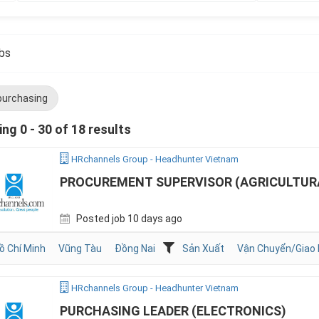
bs
purchasing
ng 0 - 30 of 18 results
HRchannels Group - Headhunter Vietnam
PROCUREMENT SUPERVISOR (AGRICULTUR
Posted job 10 days ago
ồ Chí Minh
Vũng Tàu
Đồng Nai
Sản Xuất
Vận Chuyển/Giao
HRchannels Group - Headhunter Vietnam
PURCHASING LEADER (ELECTRONICS)