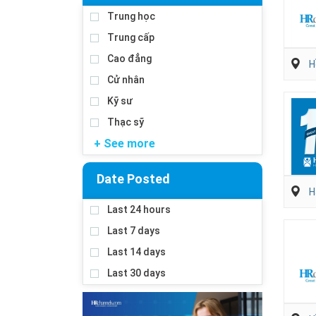
Trung học
Trung cấp
Cao đẳng
H
Cử nhân
Kỹ sư
Thạc sỹ
+ See more
Date Posted
H
Last 24 hours
Last 7 days
Last 14 days
Last 30 days