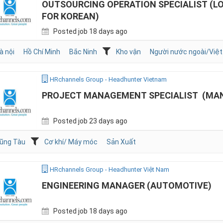
OUTSOURCING OPERATION SPECIALIST (LO
FOR KOREAN)
Posted job 18 days ago
à nội
Hồ Chí Minh
Bắc Ninh
Kho vận
Người nước ngoài/Việt
HRchannels Group - Headhunter Vietnam
PROJECT MANAGEMENT SPECIALIST (MA
Posted job 23 days ago
ũng Tàu
Cơ khí/ Máy móc
Sản Xuất
HRchannels Group - Headhunter Việt Nam
ENGINEERING MANAGER (AUTOMOTIVE)
Posted job 18 days ago