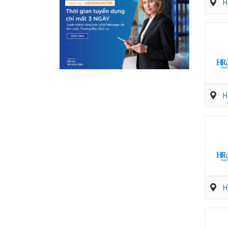
H
H
H