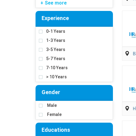
+ See more
Experience
0-1 Years
1-3 Years
3-5 Years
B
5-7 Years
7-10 Years
> 10 Years
Gender
Male
H
Female
Educations