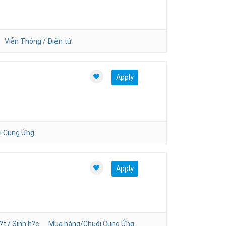
Viễn Thông / Điện tử
Apply
i Cung Ứng
Apply
?t / Sinh h?c
Mua hàng/Chuỗi Cung Ứng