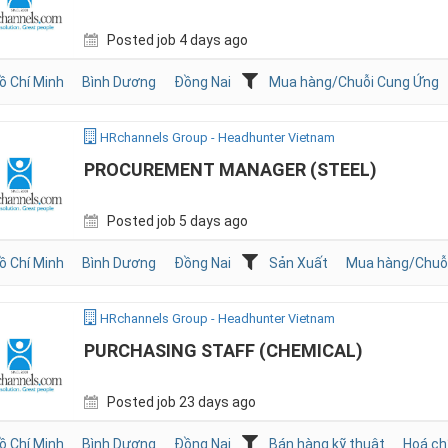
Posted job 4 days ago
ồ Chí Minh
Bình Dương
Đồng Nai
Mua hàng/Chuỗi Cung Ứng
HRchannels Group - Headhunter Vietnam
PROCUREMENT MANAGER (STEEL)
Posted job 5 days ago
ồ Chí Minh
Bình Dương
Đồng Nai
Sản Xuất
Mua hàng/Chuỗ
HRchannels Group - Headhunter Vietnam
PURCHASING STAFF (CHEMICAL)
Posted job 23 days ago
ồ Chí Minh
Bình Dương
Đồng Nai
Bán hàng kỹ thuật
Hoá ch