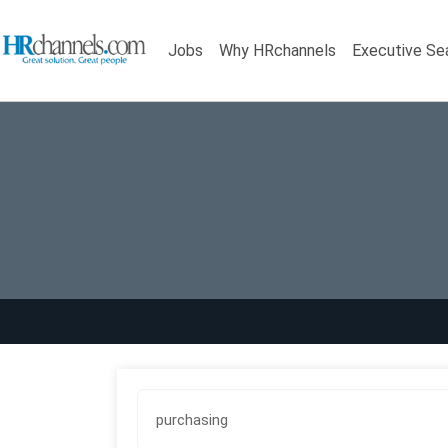
Jobs
Why HRchannels
Executive Se