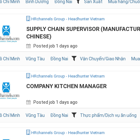
ồ Chí Minh
Bình Dương
Đồng Nai
Sản Xuất
Mua hàng/Chuỗ
HRchannels Group - Headhunter Vietnam
SUPPLY CHAIN SUPERVISOR (MANUFACTUR
CHINESE)
Posted job 1 days ago
ồ Chí Minh
Vũng Tàu
Đồng Nai
Vận Chuyển/Giao Nhận
Mua
HRchannels Group - Headhunter Vietnam
COMPANY KITCHEN MANAGER
Posted job 1 days ago
ồ Chí Minh
Vũng Tàu
Đồng Nai
Thực phẩm/Dịch vụ ăn uống
HRchannels Group - Headhunter Vietnam