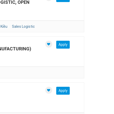
GISTIC, OPEN
 Kiều
Sales Logistic
Apply
NUFACTURING)
Apply