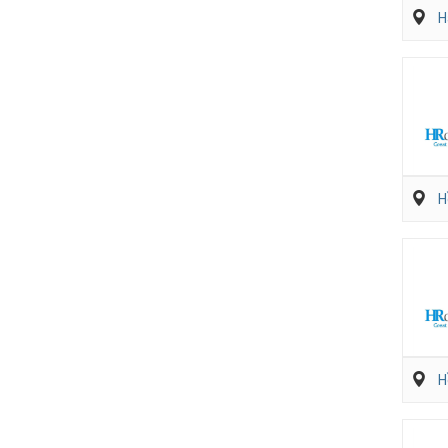
H
H
H