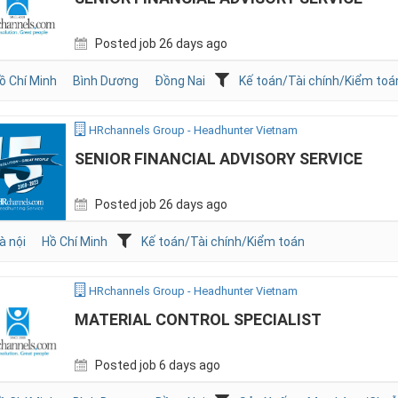
Posted job 26 days ago
ồ Chí Minh
Bình Dương
Đồng Nai
Kế toán/Tài chính/Kiểm toá
HRchannels Group - Headhunter Vietnam
SENIOR FINANCIAL ADVISORY SERVICE
Posted job 26 days ago
à nội
Hồ Chí Minh
Kế toán/Tài chính/Kiểm toán
HRchannels Group - Headhunter Vietnam
MATERIAL CONTROL SPECIALIST
Posted job 6 days ago