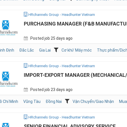
HRchannels Group - Headhunter Vietnam
PURCHASING MANAGER (F&B MANUFACTU
Posted job 25 days ago
ình Định
Đắc Lắc
Gia Lai
Cơ khí/ Máy móc
Thực phẩm/Dịch
HRchannels Group - Headhunter Vietnam
IMPORT-EXPORT MANAGER (MECHANICAL/
Posted job 23 days ago
ồ Chí Minh
Vũng Tàu
Đồng Nai
Vận Chuyển/Giao Nhận
Mua
HRchannels Group - Headhunter Vietnam
SENIOR FINANCIAL ADVISORY SERVICE