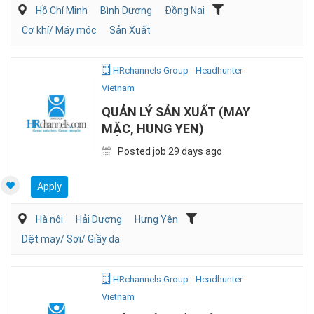
Hồ Chí Minh
Bình Dương
Đồng Nai
Cơ khí/ Máy móc
Sản Xuất
HRchannels Group - Headhunter
Vietnam
QUẢN LÝ SẢN XUẤT (MAY
MẶC, HUNG YEN)
Posted job 29 days ago
Apply
Hà nội
Hải Dương
Hưng Yên
Dệt may/ Sợi/ Giầy da
HRchannels Group - Headhunter
Vietnam