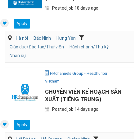
Posted job 18 days ago
Apply
Hà nội
Bắc Ninh
Hưng Yên
Giáo dục/Đào tạo/Thư viện
Hành chánh/Thư ký
Nhân sự
HRchannels Group - Headhunter
Vietnam
CHUYÊN VIÊN KẾ HOẠCH SẢN
XUẤT (TIẾNG TRUNG)
Posted job 14 days ago
Apply