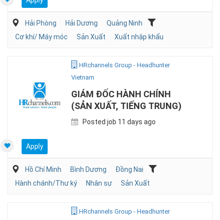
Apply
Hải Phòng
Hải Dương
Quảng Ninh
Cơ khí/ Máy móc
Sản Xuất
Xuất nhập khẩu
HRchannels Group - Headhunter
Vietnam
GIÁM ĐỐC HÀNH CHÍNH
(SẢN XUẤT, TIẾNG TRUNG)
Posted job 11 days ago
Apply
Hồ Chí Minh
Bình Dương
Đồng Nai
Hành chánh/Thư ký
Nhân sự
Sản Xuất
HRchannels Group - Headhunter