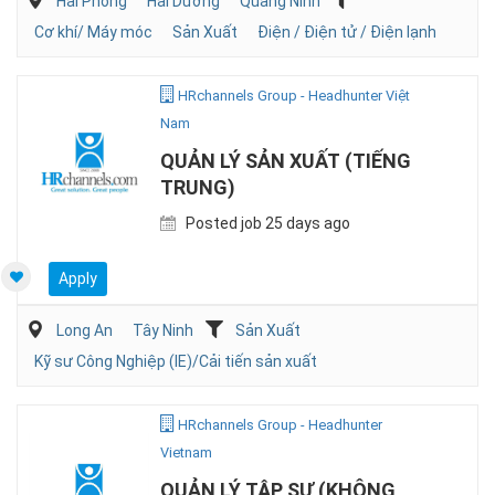
Hải Phòng
Hải Dương
Quảng Ninh
Cơ khí/ Máy móc
Sản Xuất
Điện / Điện tử / Điện lạnh
HRchannels Group - Headhunter Việt
Nam
QUẢN LÝ SẢN XUẤT (TIẾNG
TRUNG)
Posted job 25 days ago
Apply
Long An
Tây Ninh
Sản Xuất
Kỹ sư Công Nghiệp (IE)/Cải tiến sản xuất
HRchannels Group - Headhunter
Vietnam
QUẢN LÝ TẬP SỰ (KHÔNG