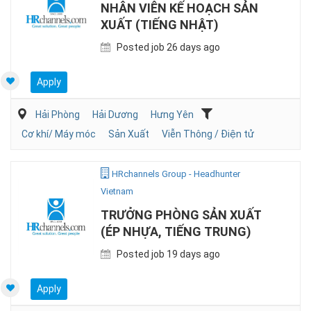
NHÂN VIÊN KẾ HOẠCH SẢN
XUẤT (TIẾNG NHẬT)
Posted job 26 days ago
Apply
Hải Phòng
Hải Dương
Hưng Yên
Cơ khí/ Máy móc
Sản Xuất
Viễn Thông / Điện tử
HRchannels Group - Headhunter
Vietnam
TRƯỞNG PHÒNG SẢN XUẤT
(ÉP NHỰA, TIẾNG TRUNG)
Posted job 19 days ago
Apply