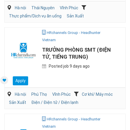
Hà nội
Thái Nguyên
Vĩnh Phúc
Thực phẩm/Dịch vụ ăn uống
Sản Xuất
HRchannels Group - Headhunter
Vietnam
TRƯỞNG PHÒNG SMT (ĐIỆN
TỬ, TIẾNG TRUNG)
Posted job 9 days ago
Apply
Hà nội
Phú Thọ
Vĩnh Phúc
Cơ khí/ Máy móc
Sản Xuất
Điện / Điện tử / Điện lạnh
HRchannels Group - Headhunter
Vietnam