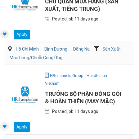
CHỦ QUẢN MUA HÀNG (SẢN
XUẤT, TIẾNG TRUNG)
Posted job 11 days ago
Apply
Hồ Chí Minh
Bình Dương
Đồng Nai
Sản Xuất
Mua hàng/Chuỗi Cung Ứng
HRchannels Group - Headhunter
Vietnam
TRƯỞNG BỘ PHẬN ĐÓNG GÓI
& HOÀN THIỆN (MAY MẶC)
Posted job 11 days ago
Apply