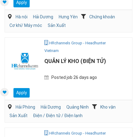
Apply
Hà nội
Hải Dương
Hưng Yên
Chứng khoán
Cơ khí/ Máy móc
Sản Xuất
HRchannels Group - Headhunter
Vietnam
QUẢN LÝ KHO (ĐIỆN TỬ)
Posted job 26 days ago
Apply
Hải Phòng
Hải Dương
Quảng Ninh
Kho vận
Sản Xuất
Điện / Điện tử / Điện lạnh
HRchannels Group - Headhunter