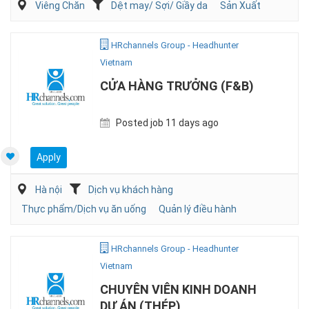
Viêng Chăn
Dệt may/ Sợi/ Giầy da
Sản Xuất
HRchannels Group - Headhunter
Vietnam
CỬA HÀNG TRƯỞNG (F&B)
Posted job 11 days ago
Apply
Hà nội
Dịch vụ khách hàng
Thực phẩm/Dịch vụ ăn uống
Quản lý điều hành
HRchannels Group - Headhunter
Vietnam
CHUYÊN VIÊN KINH DOANH
DỰ ÁN (THÉP)