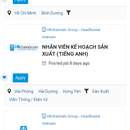
Hồ Chí Minh
Bình Dương
HRchannels Group - Headhunter
Vietnam
NHÂN VIÊN KẾ HOẠCH SẢN
XUẤT (TIẾNG ANH)
Posted job 8 days ago
Apply
Hải Phòng
Hải Dương
Hưng Yên
Sản Xuất
Viễn Thông / Điện tử
HRchannels Group - Headhunter
Vietnam