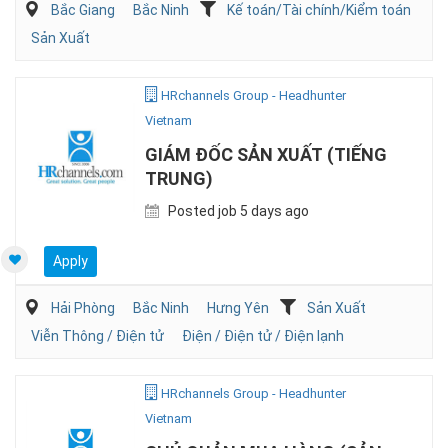
Bắc Giang
Bắc Ninh
Kế toán/Tài chính/Kiểm toán
Sản Xuất
HRchannels Group - Headhunter
Vietnam
GIÁM ĐỐC SẢN XUẤT (TIẾNG
TRUNG)
Posted job 5 days ago
Apply
Hải Phòng
Bắc Ninh
Hưng Yên
Sản Xuất
Viễn Thông / Điện tử
Điện / Điện tử / Điện lạnh
HRchannels Group - Headhunter
Vietnam