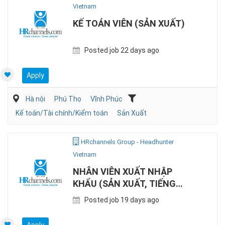
Vietnam
KẾ TOÁN VIÊN (SẢN XUẤT)
Posted job 22 days ago
Apply
Hà nội
Phú Thọ
Vĩnh Phúc
Kế toán/Tài chính/Kiểm toán
Sản Xuất
HRchannels Group - Headhunter
Vietnam
NHÂN VIÊN XUẤT NHẬP
KHẨU (SẢN XUẤT, TIẾNG
TRUNG)
Posted job 19 days ago