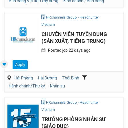
Bán hàng Vật liệu xây dựng
Kinh doanh / Bán hàng
HRchannels Group - Headhunter
Vietnam
CHUYÊN VIÊN TUYỂN DỤNG
(SẢN XUẤT, TIẾNG TRUNG)
Posted job 22 days ago
Apply
Hải Phòng
Hải Dương
Thái Bình
Hành chánh/Thư ký
Nhân sự
HRchannels Group - Headhunter
Vietnam
TRƯỞNG PHÒNG NHÂN SỰ
(GIÁO DỤC)