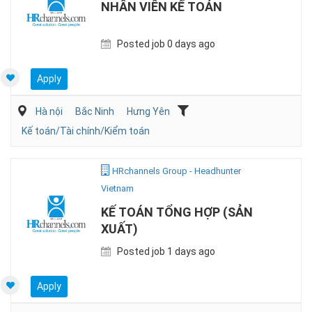
NHÂN VIÊN KẾ TOÁN
Posted job 0 days ago
Apply
Hà nội
Bắc Ninh
Hưng Yên
Kế toán/Tài chính/Kiểm toán
HRchannels Group - Headhunter
Vietnam
KẾ TOÁN TỔNG HỢP (SẢN
XUẤT)
Posted job 1 days ago
Apply