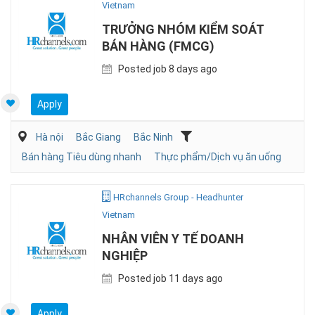
Vietnam
TRƯỞNG NHÓM KIỂM SOÁT
BÁN HÀNG (FMCG)
Posted job 8 days ago
Apply
Hà nội
Bắc Giang
Bắc Ninh
Bán hàng Tiêu dùng nhanh
Thực phẩm/Dịch vụ ăn uống
HRchannels Group - Headhunter
Vietnam
NHÂN VIÊN Y TẾ DOANH
NGHIỆP
Posted job 11 days ago
Apply