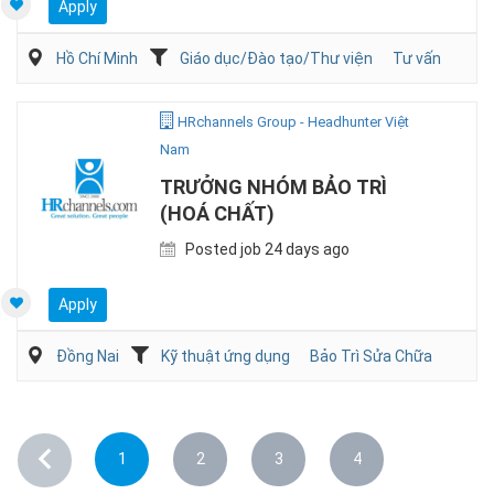
Apply
Hồ Chí Minh
Giáo dục/Đào tạo/Thư viện
Tư vấn
HRchannels Group - Headhunter Việt
Nam
TRƯỞNG NHÓM BẢO TRÌ
(HOÁ CHẤT)
Posted job 24 days ago
Apply
Đồng Nai
Kỹ thuật ứng dụng
Bảo Trì Sửa Chữa
1
2
3
4