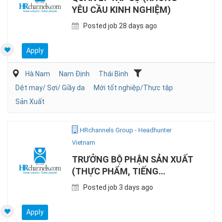
YÊU CẦU KINH NGHIỆM)
Posted job 28 days ago
Apply
Hà Nam
Nam Định
Thái Bình
Dệt may/ Sợi/ Giầy da
Mới tốt nghiệp/Thực tập
Sản Xuất
HRchannels Group - Headhunter
Vietnam
TRƯỞNG BỘ PHẬN SẢN XUẤT
(THỰC PHẨM, TIẾNG
ANH/NHẬT)
Posted job 3 days ago
Apply