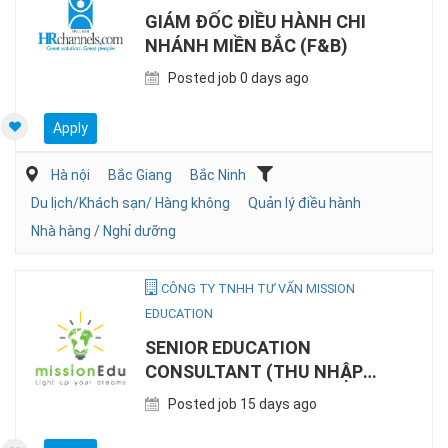
GIÁM ĐỐC ĐIỀU HÀNH CHI
NHÁNH MIỀN BẮC (F&B)
Posted job 0 days ago
Apply
Hà nội
Bắc Giang
Bắc Ninh
Du lịch/Khách sạn/ Hàng không
Quản lý điều hành
Nhà hàng / Nghỉ dưỡng
CÔNG TY TNHH TƯ VẤN MISSION
EDUCATION
SENIOR EDUCATION
CONSULTANT (THU NHẬP
TỐT - ỔN ĐỊNH)
Posted job 15 days ago