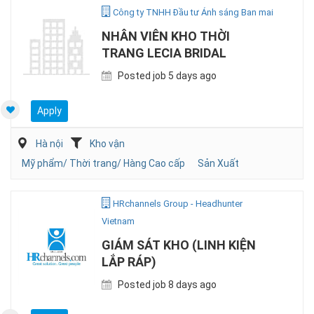
Công ty TNHH Đầu tư Ánh sáng Ban mai
NHÂN VIÊN KHO THỜI
TRANG LECIA BRIDAL
Posted job 5 days ago
Apply
Hà nội
Kho vận
Mỹ phẩm/ Thời trang/ Hàng Cao cấp
Sản Xuất
HRchannels Group - Headhunter
Vietnam
GIÁM SÁT KHO (LINH KIỆN
LẮP RÁP)
Posted job 8 days ago