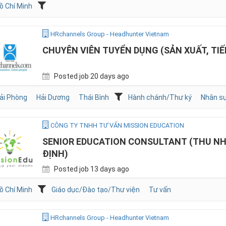
ồ Chí Minh
HRchannels Group - Headhunter Vietnam
CHUYÊN VIÊN TUYỂN DỤNG (SẢN XUẤT, TI
Posted job 20 days ago
ải Phòng
Hải Dương
Thái Bình
Hành chánh/Thư ký
Nhân s
CÔNG TY TNHH TƯ VẤN MISSION EDUCATION
SENIOR EDUCATION CONSULTANT (THU NH
ĐỊNH)
Posted job 13 days ago
ồ Chí Minh
Giáo dục/Đào tạo/Thư viện
Tư vấn
HRchannels Group - Headhunter Vietnam