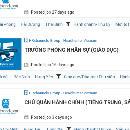
Posted job 27 days ago
ải Phòng
Hải Dương
Thái Bình
Hành chánh/Thư ký
Mới tốt
HRchannels Group - Headhunter Vietnam
TRƯỞNG PHÒNG NHÂN SỰ (GIÁO DỤC)
Posted job 16 days ago
à nội
Bắc Ninh
Hưng Yên
Giáo dục/Đào tạo/Thư viện
Hành
HRchannels Group - Headhunter Vietnam
CHỦ QUẢN HÀNH CHÍNH (TIẾNG TRUNG, S
Posted job 3 days ago
ồ Chí Minh
Vũng Tàu
Đồng Nai
Hành chánh/Thư ký
Sản Xu