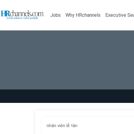
Jobs
Why HRchannels
Executive Se