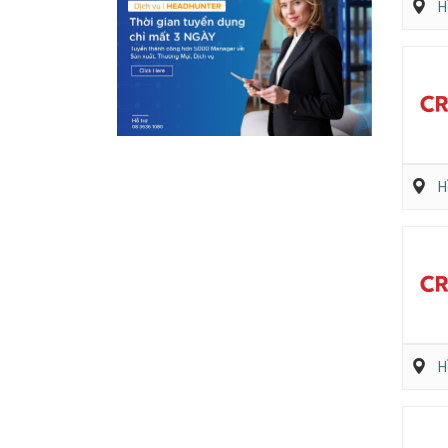
H
H
H