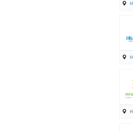
H
H
H