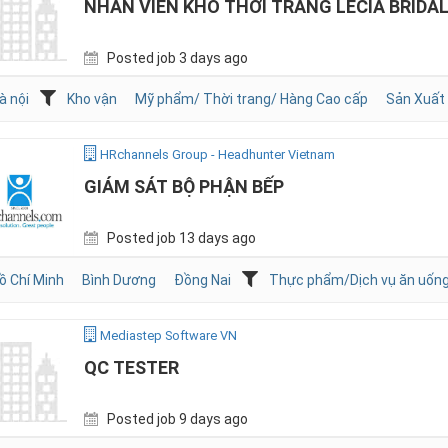
NHÂN VIÊN KHO THỜI TRANG LECIA BRIDA
Posted job 3 days ago
à nội
Kho vận
Mỹ phẩm/ Thời trang/ Hàng Cao cấp
Sản Xuất
HRchannels Group - Headhunter Vietnam
GIÁM SÁT BỘ PHẬN BẾP
Posted job 13 days ago
ồ Chí Minh
Bình Dương
Đồng Nai
Thực phẩm/Dịch vụ ăn uốn
Mediastep Software VN
QC TESTER
Posted job 9 days ago