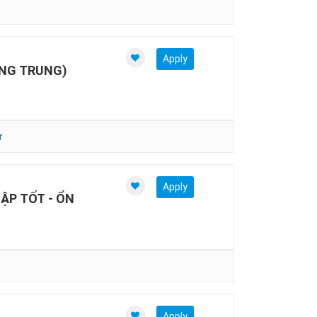
Apply
ẾNG TRUNG)
ự
Apply
ẬP TỐT - ỔN
Apply