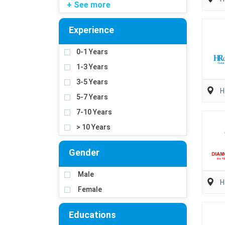
+ See more
Experience
0-1 Years
1-3 Years
3-5 Years
H
5-7 Years
7-10 Years
> 10 Years
Gender
Male
H
Female
Educations