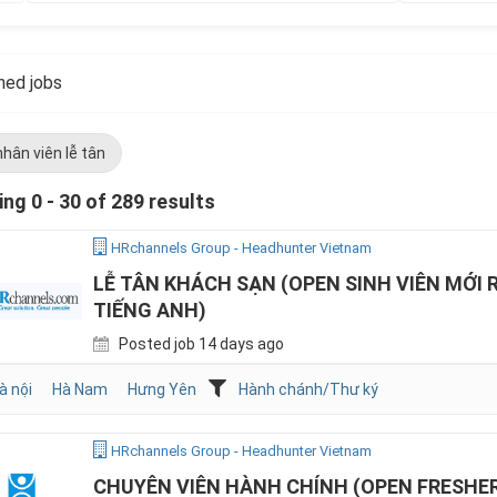
ed jobs
nhân viên lễ tân
ng 0 - 30 of 289 results
HRchannels Group - Headhunter Vietnam
LỄ TÂN KHÁCH SẠN (OPEN SINH VIÊN MỚI 
TIẾNG ANH)
Posted job 14 days ago
à nội
Hà Nam
Hưng Yên
Hành chánh/Thư ký
HRchannels Group - Headhunter Vietnam
CHUYÊN VIÊN HÀNH CHÍNH (OPEN FRESHE