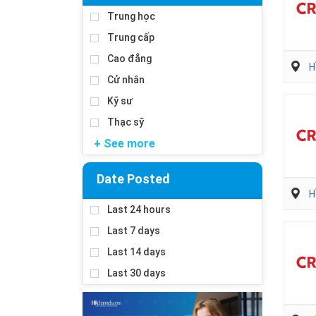
Trung học
Trung cấp
Cao đẳng
H
Cử nhân
Kỹ sư
Thạc sỹ
+ See more
Date Posted
H
Last 24 hours
Last 7 days
Last 14 days
Last 30 days