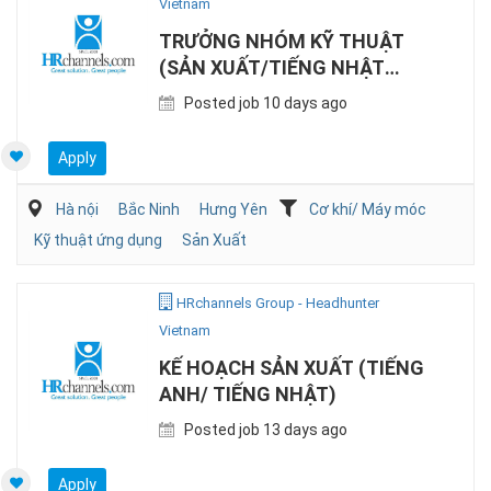
Vietnam
TRƯỞNG NHÓM KỸ THUẬT
(SẢN XUẤT/TIẾNG NHẬT
HOẶC TIẾNG ANH)
Posted job 10 days ago
Apply
Hà nội
Bắc Ninh
Hưng Yên
Cơ khí/ Máy móc
Kỹ thuật ứng dụng
Sản Xuất
HRchannels Group - Headhunter
Vietnam
KẾ HOẠCH SẢN XUẤT (TIẾNG
ANH/ TIẾNG NHẬT)
Posted job 13 days ago
Apply