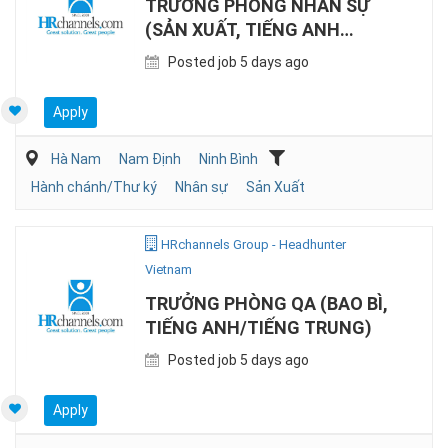
TRƯỞNG PHÒNG NHÂN SỰ
(SẢN XUẤT, TIẾNG ANH
HOẶC TIẾNG TRUNG)
Posted job 5 days ago
Apply
Hà Nam
Nam Định
Ninh Bình
Hành chánh/Thư ký
Nhân sự
Sản Xuất
HRchannels Group - Headhunter
Vietnam
TRƯỞNG PHÒNG QA (BAO BÌ,
TIẾNG ANH/TIẾNG TRUNG)
Posted job 5 days ago
Apply