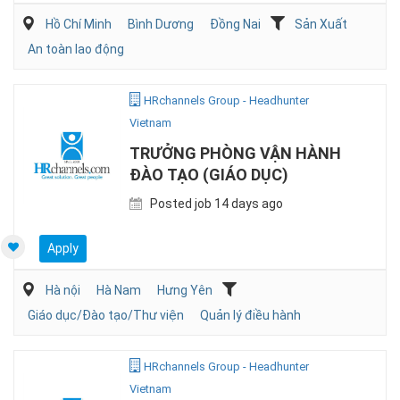
Hồ Chí Minh
Bình Dương
Đồng Nai
Sản Xuất
An toàn lao động
HRchannels Group - Headhunter
Vietnam
TRƯỞNG PHÒNG VẬN HÀNH
ĐÀO TẠO (GIÁO DỤC)
Posted job 14 days ago
Apply
Hà nội
Hà Nam
Hưng Yên
Giáo dục/Đào tạo/Thư viện
Quản lý điều hành
HRchannels Group - Headhunter
Vietnam