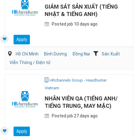
GIÁM SÁT SẢN XUẤT (TIẾNG
NHẬT & TIẾNG ANH)
Posted job 10 days ago
Apply
Hồ Chí Minh
Bình Dương
Đồng Nai
Sản Xuất
Viễn Thông / Điện tử
HRchannels Group - Headhunter
Vietnam
NHÂN VIÊN QA (TIẾNG ANH/
TIẾNG TRUNG, MAY MẶC)
Posted job 27 days ago
Apply