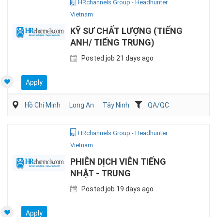
HRchannels Group - Headhunter
Vietnam
KỸ SƯ CHẤT LƯỢNG (TIẾNG
ANH/ TIẾNG TRUNG)
Posted job 21 days ago
Apply
Hồ Chí Minh
Long An
Tây Ninh
QA/QC
HRchannels Group - Headhunter
Vietnam
PHIÊN DỊCH VIÊN TIẾNG
NHẬT - TRUNG
Posted job 19 days ago
Apply