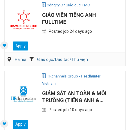
Công ty CP Giáo dục TMC
GIÁO VIÊN TIẾNG ANH
FULLTIME
Posted job 24 days ago
Apply
Hà nội
Giáo dục/Đào tạo/Thư viện
HRchannels Group - Headhunter
Vietnam
GIÁM SÁT AN TOÀN & MÔI
TRƯỜNG (TIẾNG ANH &
TIẾNG NHẬT)
Posted job 10 days ago
Apply