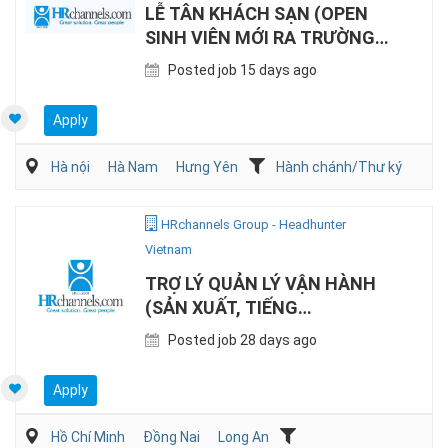
LỄ TÂN KHÁCH SẠN (OPEN
SINH VIÊN MỚI RA TRƯỜNG,
TIẾNG ANH)
Posted job 15 days ago
Apply
Hà nội
Hà Nam
Hưng Yên
Hành chánh/Thư ký
HRchannels Group - Headhunter
Vietnam
TRỢ LÝ QUẢN LÝ VẬN HÀNH
(SẢN XUẤT, TIẾNG
ANH/TIẾNG NHẬT)
Posted job 28 days ago
Apply
Hồ Chí Minh
Đồng Nai
Long An