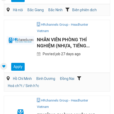
Hà nội
Bắc Giang
Bắc Ninh
Biên phiên dịch
HRchannels Group - Headhunter
Vietnam
NHÂN VIÊN PHÒNG THÍ
NGHIỆM (NHỰA, TIẾNG
ANH/TIẾNG TRUNG)
Posted job 27 days ago
Apply
Hồ Chí Minh
Bình Dương
Đồng Nai
Hoá ch?t / Sinh h?c
HRchannels Group - Headhunter
Vietnam