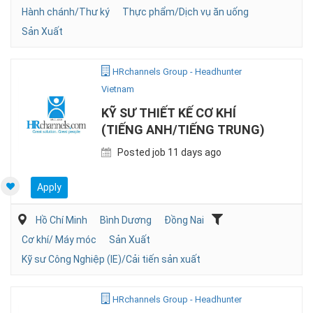
Hành chánh/Thư ký
Thực phẩm/Dịch vụ ăn uống
Sản Xuất
HRchannels Group - Headhunter
Vietnam
KỸ SƯ THIẾT KẾ CƠ KHÍ
(TIẾNG ANH/TIẾNG TRUNG)
Posted job 11 days ago
Apply
Hồ Chí Minh
Bình Dương
Đồng Nai
Cơ khí/ Máy móc
Sản Xuất
Kỹ sư Công Nghiệp (IE)/Cải tiến sản xuất
HRchannels Group - Headhunter