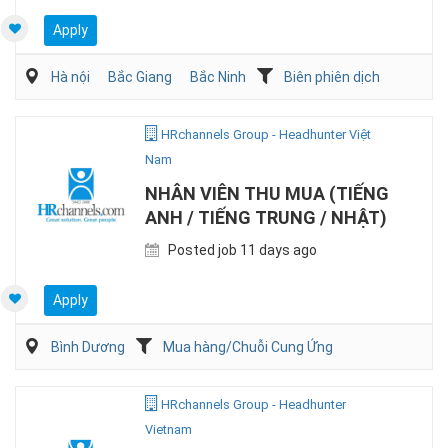
Apply
Hà nội
Bắc Giang
Bắc Ninh
Biên phiên dịch
HRchannels Group - Headhunter Việt
Nam
NHÂN VIÊN THU MUA (TIẾNG
ANH / TIẾNG TRUNG / NHẬT)
Posted job 11 days ago
Apply
Bình Dương
Mua hàng/Chuỗi Cung Ứng
HRchannels Group - Headhunter
Vietnam