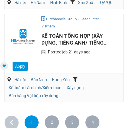
Hà nội
Hà Nam
Ninh Bình
Sản Xuất
QA/QC
HRchannels Group - Headhunter
Vietnam
KẾ TOÁN TỔNG HỢP (XÂY
DỰNG, TIẾNG ANH/ TIẾNG
TRUNG)
Posted job 21 days ago
Apply
Hà nội
Bắc Ninh
Hưng Yên
Kế toán/Tài chính/Kiểm toán
Xây dựng
Bán hàng Vật liệu xây dựng
1
2
3
4