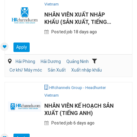
Vietnam
NHÂN VIÊN XUẤT NHẬP
KHẨU (SẢN XUẤT, TIẾNG
TRUNG)
Posted job 18 days ago
Apply
Hải Phòng
Hải Dương
Quảng Ninh
Cơ khí/ Máy móc
Sản Xuất
Xuất nhập khẩu
HRchannels Group - Headhunter
Vietnam
NHÂN VIÊN KẾ HOẠCH SẢN
XUẤT (TIẾNG ANH)
Posted job 6 days ago