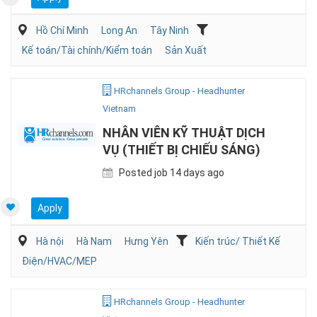
Hồ Chí Minh
Long An
Tây Ninh
Kế toán/Tài chính/Kiểm toán
Sản Xuất
HRchannels Group - Headhunter
Vietnam
NHÂN VIÊN KỸ THUẬT DỊCH
VỤ (THIẾT BỊ CHIẾU SÁNG)
Posted job 14 days ago
Apply
Hà nội
Hà Nam
Hưng Yên
Kiến trúc/ Thiết Kế
Điện/HVAC/MEP
HRchannels Group - Headhunter