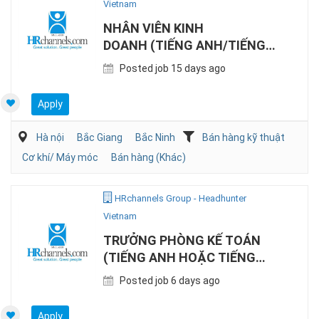
Vietnam
NHÂN VIÊN KINH
DOANH (TIẾNG ANH/TIẾNG
TRUNG, MÁY CÔNG TRÌNH)
Posted job 15 days ago
Apply
Hà nội
Bắc Giang
Bắc Ninh
Bán hàng kỹ thuật
Cơ khí/ Máy móc
Bán hàng (Khác)
HRchannels Group - Headhunter
Vietnam
TRƯỞNG PHÒNG KẾ TOÁN
(TIẾNG ANH HOẶC TIẾNG
TRUNG, SẢN XUẤT)
Posted job 6 days ago
Apply