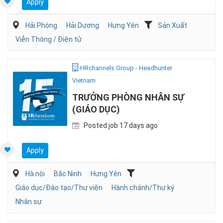
Apply
Hải Phòng
Hải Dương
Hưng Yên
Sản Xuất
Viễn Thông / Điện tử
HRchannels Group - Headhunter
Vietnam
TRƯỞNG PHÒNG NHÂN SỰ
(GIÁO DỤC)
Posted job 17 days ago
Apply
Hà nội
Bắc Ninh
Hưng Yên
Giáo dục/Đào tạo/Thư viện
Hành chánh/Thư ký
Nhân sự