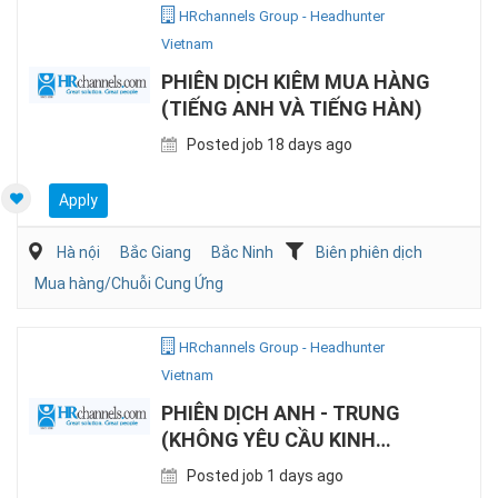
HRchannels Group - Headhunter
Vietnam
PHIÊN DỊCH KIÊM MUA HÀNG
(TIẾNG ANH VÀ TIẾNG HÀN)
Posted job 18 days ago
Apply
Hà nội
Bắc Giang
Bắc Ninh
Biên phiên dịch
Mua hàng/Chuỗi Cung Ứng
HRchannels Group - Headhunter
Vietnam
PHIÊN DỊCH ANH - TRUNG
(KHÔNG YÊU CẦU KINH
NGHIỆM)
Posted job 1 days ago