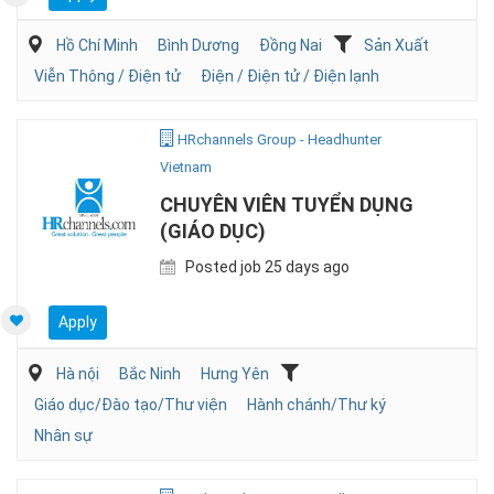
Hồ Chí Minh
Bình Dương
Đồng Nai
Sản Xuất
Viễn Thông / Điện tử
Điện / Điện tử / Điện lạnh
HRchannels Group - Headhunter
Vietnam
CHUYÊN VIÊN TUYỂN DỤNG
(GIÁO DỤC)
Posted job 25 days ago
Apply
Hà nội
Bắc Ninh
Hưng Yên
Giáo dục/Đào tạo/Thư viện
Hành chánh/Thư ký
Nhân sự