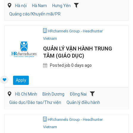
Hà nội
Hà Nam
Hưng Yên
Quảng cáo/Khuyến mãi/PR
HRchannels Group - Headhunter
Vietnam
QUẢN LÝ VẬN HÀNH TRUNG
TÂM (GIÁO DỤC)
Posted job 0 days ago
Apply
Hồ Chí Minh
Bình Dương
Đồng Nai
Giáo dục/Đào tạo/Thư viện
Quản lý điều hành
HRchannels Group - Headhunter
Vietnam