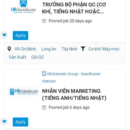
TRƯỞNG BỘ PHẬN QC (CƠ
KHÍ, TIẾNG NHẬT HOẶC
TIẾNG ANH)
Posted job 20 days ago
Apply
Hồ Chí Minh
Long An
Tây Ninh
Cơ khí/ Máy móc
Sản Xuất
QA/QC
HRchannels Group - Headhunter
Vietnam
NHÂN VIÊN MARKETING
(TIẾNG ANH/TIẾNG NHẬT)
Posted job 6 days ago
Apply