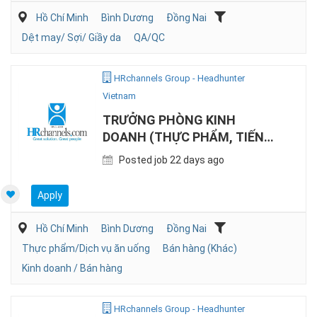
Hồ Chí Minh
Bình Dương
Đồng Nai
Dệt may/ Sợi/ Giầy da
QA/QC
HRchannels Group - Headhunter
Vietnam
TRƯỞNG PHÒNG KINH
DOANH (THỰC PHẨM, TIẾNG
NHẬT)
Posted job 22 days ago
Apply
Hồ Chí Minh
Bình Dương
Đồng Nai
Thực phẩm/Dịch vụ ăn uống
Bán hàng (Khác)
Kinh doanh / Bán hàng
HRchannels Group - Headhunter