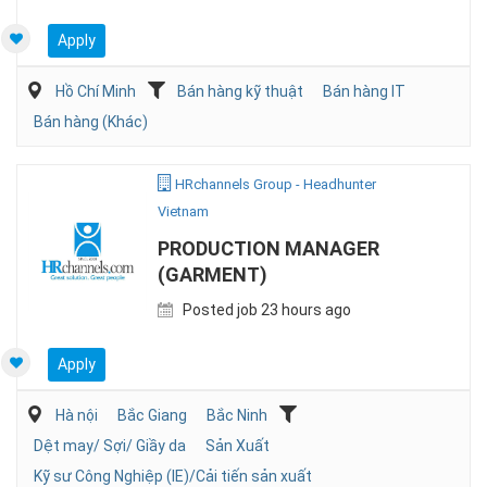
Apply
Hồ Chí Minh
Bán hàng kỹ thuật
Bán hàng IT
Bán hàng (Khác)
HRchannels Group - Headhunter
Vietnam
PRODUCTION MANAGER
(GARMENT)
Posted job 23 hours ago
Apply
Hà nội
Bắc Giang
Bắc Ninh
Dệt may/ Sợi/ Giầy da
Sản Xuất
Kỹ sư Công Nghiệp (IE)/Cải tiến sản xuất