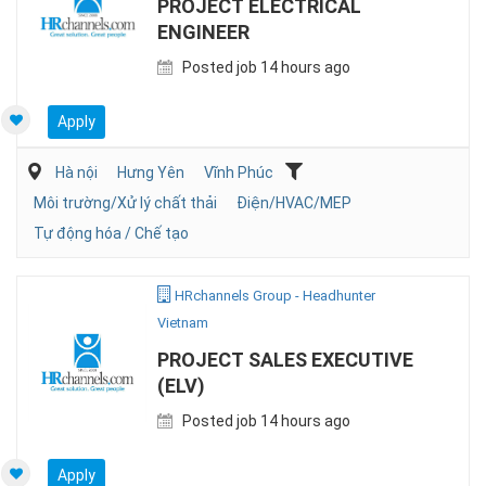
PROJECT ELECTRICAL
ENGINEER
Posted job 14 hours ago
Apply
Hà nội
Hưng Yên
Vĩnh Phúc
Môi trường/Xử lý chất thải
Điện/HVAC/MEP
Tự động hóa / Chế tạo
HRchannels Group - Headhunter
Vietnam
PROJECT SALES EXECUTIVE
(ELV)
Posted job 14 hours ago
Apply