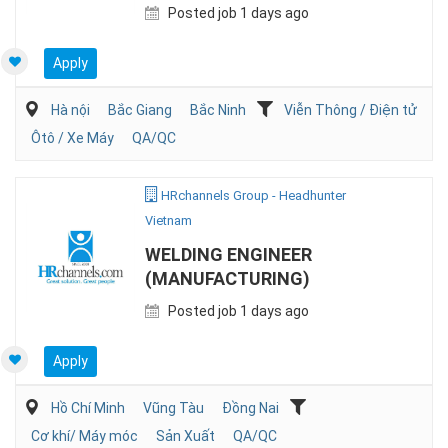
Posted job 1 days ago
Apply
Hà nội
Bắc Giang
Bắc Ninh
Viễn Thông / Điện tử
Ôtô / Xe Máy
QA/QC
HRchannels Group - Headhunter
Vietnam
WELDING ENGINEER
(MANUFACTURING)
Posted job 1 days ago
Apply
Hồ Chí Minh
Vũng Tàu
Đồng Nai
Cơ khí/ Máy móc
Sản Xuất
QA/QC