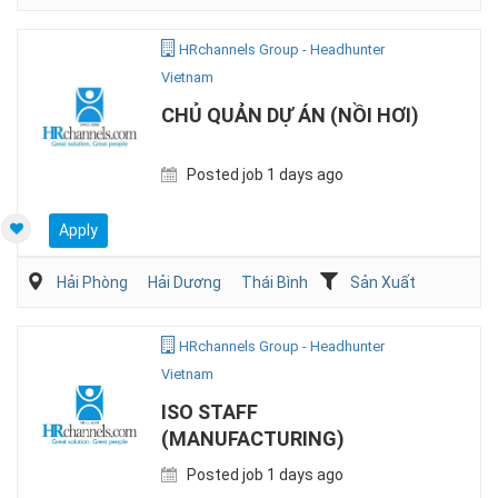
HRchannels Group - Headhunter
Vietnam
CHỦ QUẢN DỰ ÁN (NỒI HƠI)
Posted job 1 days ago
Apply
Hải Phòng
Hải Dương
Thái Bình
Sản Xuất
HRchannels Group - Headhunter
Vietnam
ISO STAFF
(MANUFACTURING)
Posted job 1 days ago