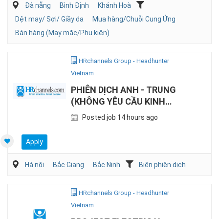
Đà nẵng
Bình Định
Khánh Hoà
Dệt may/ Sợi/ Giầy da
Mua hàng/Chuỗi Cung Ứng
Bán hàng (May mặc/Phụ kiện)
HRchannels Group - Headhunter
Vietnam
PHIÊN DỊCH ANH - TRUNG
(KHÔNG YÊU CẦU KINH
NGHIỆM)
Posted job 14 hours ago
Apply
Hà nội
Bắc Giang
Bắc Ninh
Biên phiên dịch
HRchannels Group - Headhunter
Vietnam