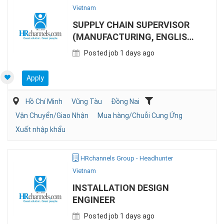
Vietnam
SUPPLY CHAIN SUPERVISOR
(MANUFACTURING, ENGLISH
& CHINESE)
Posted job 1 days ago
Apply
Hồ Chí Minh
Vũng Tàu
Đồng Nai
Vận Chuyển/Giao Nhận
Mua hàng/Chuỗi Cung Ứng
Xuất nhập khẩu
HRchannels Group - Headhunter
Vietnam
INSTALLATION DESIGN
ENGINEER
Posted job 1 days ago