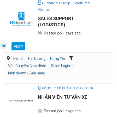
HRchannels Group - Headhunter
Vietnam
SALES SUPPORT
(LOGISTICS)
Posted job 1 days ago
Apply
Hà nội
Hải Dương
Hưng Yên
Vận Chuyển/Giao Nhận
Sales Logistic
Kinh doanh / Bán hàng
CÔNG TY CỔ PHẦN LAMSCOOTER
NHÂN VIÊN TƯ VẤN XE
Posted job 1 days ago