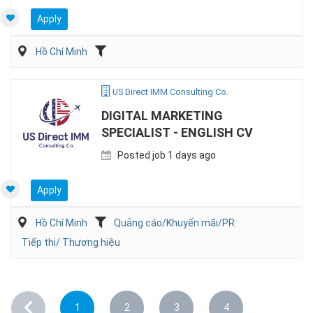
Apply
Hồ Chí Minh
US Direct IMM Consulting Co.
DIGITAL MARKETING
SPECIALIST - ENGLISH CV
Posted job 1 days ago
Apply
Hồ Chí Minh
Quảng cáo/Khuyến mãi/PR
Tiếp thị/ Thương hiệu
1
2
3
4