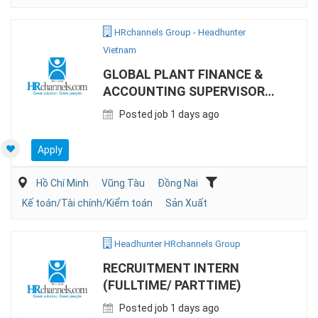
HRchannels Group - Headhunter
Vietnam
GLOBAL PLANT FINANCE &
ACCOUNTING SUPERVISOR
(MANUFACTURING)
Posted job 1 days ago
Apply
Hồ Chí Minh
Vũng Tàu
Đồng Nai
Kế toán/Tài chính/Kiểm toán
Sản Xuất
Headhunter HRchannels Group
RECRUITMENT INTERN
(FULLTIME/ PARTTIME)
Posted job 1 days ago