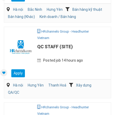
Hà nội
Bắc Ninh
Hưng Yên
Bán hàng kỹ thuật
Bán hàng (Khác)
Kinh doanh / Bán hàng
HRchannels Group - Headhunter
Vietnam
QC STAFF (SITE)
Posted job 14 hours ago
Apply
Hà nội
Hưng Yên
Thanh Hoá
Xây dựng
QA/QC
HRchannels Group - Headhunter
Vietnam