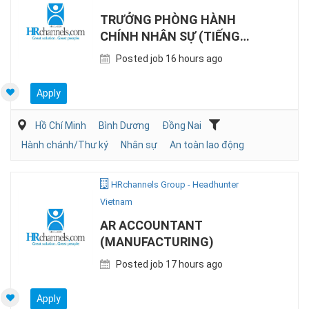
TRƯỞNG PHÒNG HÀNH
CHÍNH NHÂN SỰ (TIẾNG
NHẬT, SẢN XUẤT)
Posted job 16 hours ago
Apply
Hồ Chí Minh
Bình Dương
Đồng Nai
Hành chánh/Thư ký
Nhân sự
An toàn lao động
HRchannels Group - Headhunter
Vietnam
AR ACCOUNTANT
(MANUFACTURING)
Posted job 17 hours ago
Apply