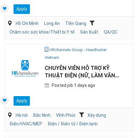
Apply
Hồ Chí Minh
Long An
Tiền Giang
Chăm sóc sức khỏe/Thiết bị Y tế
Sản Xuất
QA/QC
HRchannels Group - Headhunter
Vietnam
CHUYÊN VIÊN HỖ TRỢ KỸ
THUẬT ĐIỆN (NỮ, LÀM VĂN
PHÒNG)
Posted job 1 days ago
Apply
Hà nội
Bắc Ninh
Vĩnh Phúc
Xây dựng
Điện/HVAC/MEP
Điện / Điện tử / Điện lạnh