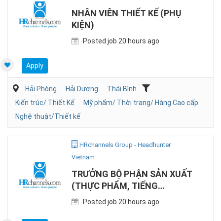
NHÂN VIÊN THIẾT KẾ (PHỤ
KIỆN)
Posted job 20 hours ago
Apply
Hải Phòng
Hải Dương
Thái Bình
Kiến trúc/ Thiết Kế
Mỹ phẩm/ Thời trang/ Hàng Cao cấp
Nghệ thuật/Thiết kế
HRchannels Group - Headhunter
Vietnam
TRƯỞNG BỘ PHẬN SẢN XUẤT
(THỰC PHẨM, TIẾNG
ANH/NHẬT)
Posted job 20 hours ago