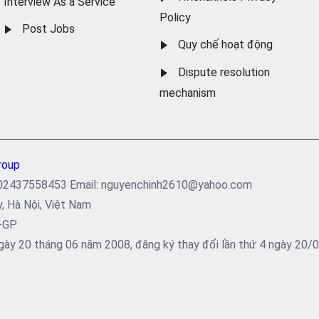
Interview As a Service
Policy
Post Jobs
Quy chế hoạt động
Dispute resolution
mechanism
roup
ại: 02437558453 Email: nguyenchinh2610@yahoo.com
y, Hà Nội, Việt Nam
5-GP
ày 20 tháng 06 năm 2008, đăng ký thay đổi lần thứ 4 ngày 20/