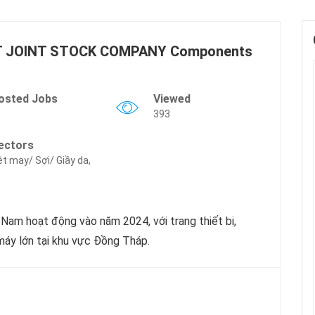
 JOINT STOCK COMPANY Components
osted Jobs
Viewed
393
ectors
t may/ Sợi/ Giầy da,
am hoạt động vào năm 2024, với trang thiết bị,
máy lớn tại khu vực Đồng Tháp.