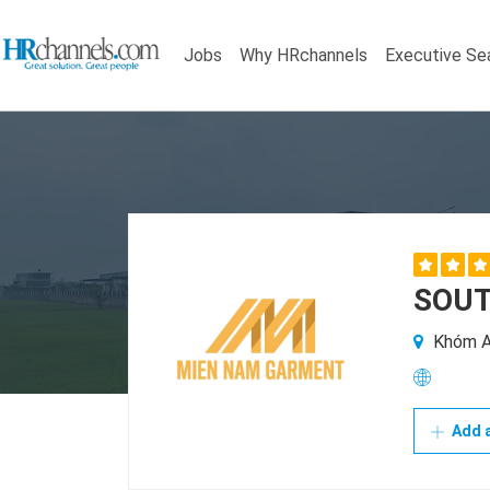
Jobs
Why HRchannels
Executive Se
SOUT
Khóm An
Add a