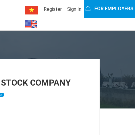
FOR EMPLOYERS
Register
Sign In
T STOCK COMPANY
p