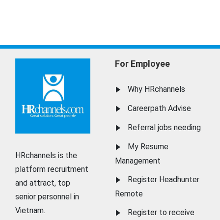
For Employee
Why HRchannels
Careerpath Advise
Referral jobs needing
My Resume
HRchannels is the
Management
platform recruitment
Register Headhunter
and attract, top
Remote
senior personnel in
Vietnam.
Register to receive