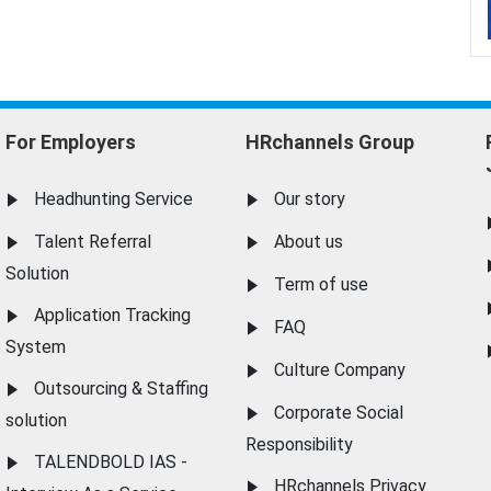
For Employers
HRchannels Group
Headhunting Service
Our story
Talent Referral
About us
Solution
Term of use
Application Tracking
FAQ
System
Culture Company
Outsourcing & Staffing
Corporate Social
solution
Responsibility
TALENDBOLD IAS -
HRchannels Privacy