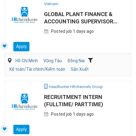
Vietnam
GLOBAL PLANT FINANCE &
ACCOUNTING SUPERVISOR
(MANUFACTURING)
Posted job 1 days ago
Apply
Hồ Chí Minh
Vũng Tàu
Đồng Nai
Kế toán/Tài chính/Kiểm toán
Sản Xuất
Headhunter HRchannels Group
RECRUITMENT INTERN
(FULLTIME/ PARTTIME)
Posted job 1 days ago
Apply