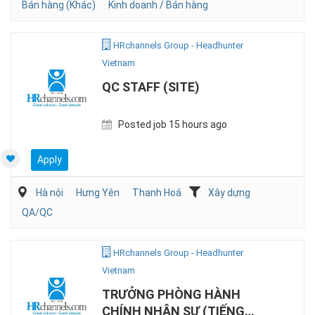
Bán hàng (Khác)
Kinh doanh / Bán hàng
HRchannels Group - Headhunter
Vietnam
QC STAFF (SITE)
Posted job 15 hours ago
Apply
Hà nội
Hưng Yên
Thanh Hoá
Xây dựng
QA/QC
HRchannels Group - Headhunter
Vietnam
TRƯỞNG PHÒNG HÀNH
CHÍNH NHÂN SỰ (TIẾNG