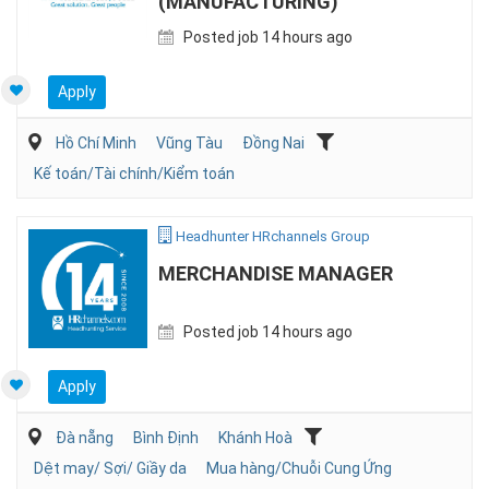
(MANUFACTURING)
Posted job 14 hours ago
Apply
Hồ Chí Minh
Vũng Tàu
Đồng Nai
Kế toán/Tài chính/Kiểm toán
Headhunter HRchannels Group
MERCHANDISE MANAGER
Posted job 14 hours ago
Apply
Đà nẵng
Bình Định
Khánh Hoà
Dệt may/ Sợi/ Giầy da
Mua hàng/Chuỗi Cung Ứng