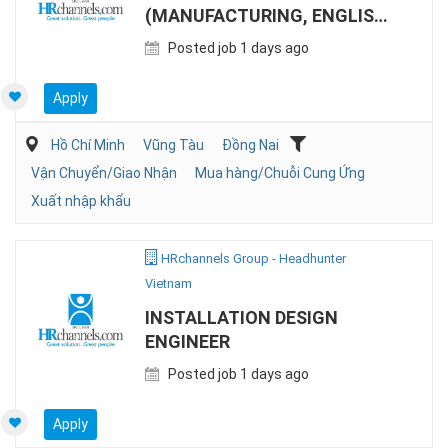
(MANUFACTURING, ENGLISH
& CHINESE)
Posted job 1 days ago
Apply
Hồ Chí Minh
Vũng Tàu
Đồng Nai
Vận Chuyển/Giao Nhận
Mua hàng/Chuỗi Cung Ứng
Xuất nhập khẩu
HRchannels Group - Headhunter
Vietnam
INSTALLATION DESIGN
ENGINEER
Posted job 1 days ago
Apply