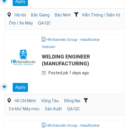
Apply
Hà nội
Bắc Giang
Bắc Ninh
Viễn Thông / Điện tử
Ôtô / Xe Máy
QA/QC
HRchannels Group - Headhunter
Vietnam
WELDING ENGINEER
(MANUFACTURING)
Posted job 1 days ago
Apply
Hồ Chí Minh
Vũng Tàu
Đồng Nai
Cơ khí/ Máy móc
Sản Xuất
QA/QC
HRchannels Group - Headhunter