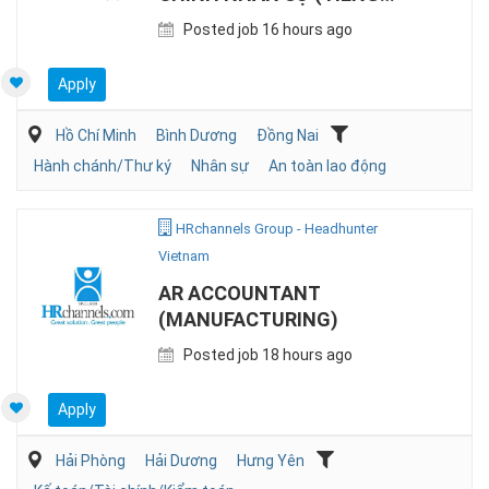
NHẬT, SẢN XUẤT)
Posted job 16 hours ago
Apply
Hồ Chí Minh
Bình Dương
Đồng Nai
Hành chánh/Thư ký
Nhân sự
An toàn lao động
HRchannels Group - Headhunter
Vietnam
AR ACCOUNTANT
(MANUFACTURING)
Posted job 18 hours ago
Apply
Hải Phòng
Hải Dương
Hưng Yên