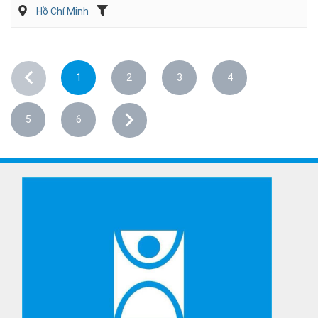
Hồ Chí Minh
1
2
3
4
5
6