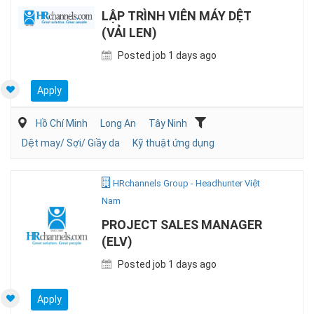
LẬP TRÌNH VIÊN MÁY DỆT
(VẢI LEN)
Posted job 1 days ago
Apply
Hồ Chí Minh
Long An
Tây Ninh
Dệt may/ Sợi/ Giầy da
Kỹ thuật ứng dụng
HRchannels Group - Headhunter Việt
Nam
PROJECT SALES MANAGER
(ELV)
Posted job 1 days ago
Apply