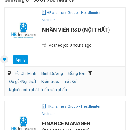
HRchannels Group - Headhunter
Vietnam
NHÂN VIÊN R&D (NỘI THẤT)
Posted job 0 hours ago
Apply
Hồ Chí Minh
Bình Dương
Đồng Nai
Đồ gỗ/Nội thất
Kiến trúc/ Thiết Kế
Nghiên cứu phát triển sản phẩm
HRchannels Group - Headhunter
Vietnam
FINANCE MANAGER