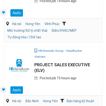
Posted job 14 hours ago
Apply
Hà nội
Hưng Yên
Vĩnh Phúc
Môi trường/Xử lý chất thải
Điện/HVAC/MEP
Tự động hóa / Chế tạo
HRchannels Group - Headhunter
Vietnam
PROJECT SALES EXECUTIVE
(ELV)
Posted job 15 hours ago
Apply
Hà nội
Bắc Ninh
Hưng Yên
Bán hàng kỹ thuật