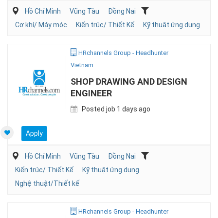
Hồ Chí Minh
Vũng Tàu
Đồng Nai
Cơ khí/ Máy móc
Kiến trúc/ Thiết Kế
Kỹ thuật ứng dụng
HRchannels Group - Headhunter
Vietnam
SHOP DRAWING AND DESIGN
ENGINEER
Posted job 1 days ago
Apply
Hồ Chí Minh
Vũng Tàu
Đồng Nai
Kiến trúc/ Thiết Kế
Kỹ thuật ứng dụng
Nghệ thuật/Thiết kế
HRchannels Group - Headhunter