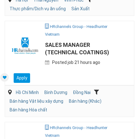
Hà nội
Thái Nguyên
Vĩnh Phúc
Thực phẩm/Dịch vụ ăn uống
Sản Xuất
HRchannels Group - Headhunter
Vietnam
SALES MANAGER
(TECHNICAL COATINGS)
Posted job 21 hours ago
Apply
Hồ Chí Minh
Bình Dương
Đồng Nai
Bán hàng Vật liệu xây dựng
Bán hàng (Khác)
Bán hàng Hóa chất
HRchannels Group - Headhunter
Vietnam