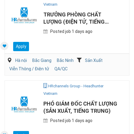
Vietnam
TRƯỞNG PHÒNG CHẤT
LƯỢNG (ĐIỆN TỬ, TIẾNG
TRUNG)
Posted job 1 days ago
Apply
Hà nội
Bắc Giang
Bắc Ninh
Sản Xuất
Viễn Thông / Điện tử
QA/QC
HRchannels Group - Headhunter
Vietnam
PHÓ GIÁM ĐỐC CHẤT LƯỢNG
(SẢN XUẤT, TIẾNG TRUNG)
Posted job 1 days ago