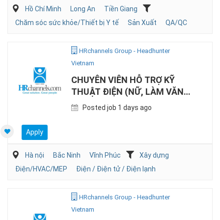
Hồ Chí Minh
Long An
Tiền Giang
Chăm sóc sức khỏe/Thiết bị Y tế
Sản Xuất
QA/QC
HRchannels Group - Headhunter
Vietnam
CHUYÊN VIÊN HỖ TRỢ KỸ
THUẬT ĐIỆN (NỮ, LÀM VĂN
PHÒNG)
Posted job 1 days ago
Apply
Hà nội
Bắc Ninh
Vĩnh Phúc
Xây dựng
Điện/HVAC/MEP
Điện / Điện tử / Điện lạnh
HRchannels Group - Headhunter
Vietnam