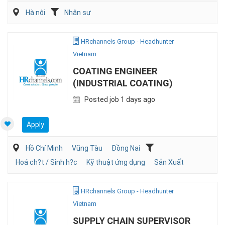
Hà nội
Nhân sự
HRchannels Group - Headhunter
Vietnam
COATING ENGINEER
(INDUSTRIAL COATING)
Posted job 1 days ago
Apply
Hồ Chí Minh
Vũng Tàu
Đồng Nai
Hoá ch?t / Sinh h?c
Kỹ thuật ứng dụng
Sản Xuất
HRchannels Group - Headhunter
Vietnam
SUPPLY CHAIN SUPERVISOR