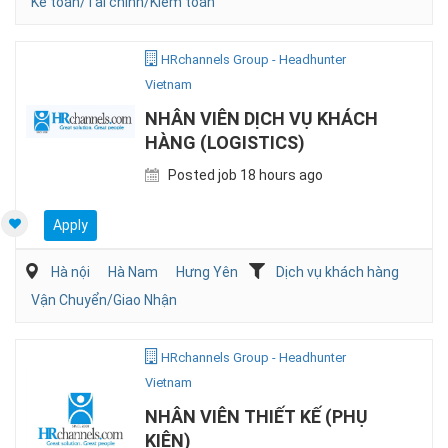
Kế toán/Tài chính/Kiểm toán
HRchannels Group - Headhunter
Vietnam
NHÂN VIÊN DỊCH VỤ KHÁCH
HÀNG (LOGISTICS)
Posted job 18 hours ago
Apply
Hà nội
Hà Nam
Hưng Yên
Dịch vụ khách hàng
Vận Chuyển/Giao Nhận
HRchannels Group - Headhunter
Vietnam
NHÂN VIÊN THIẾT KẾ (PHỤ
KIỆN)