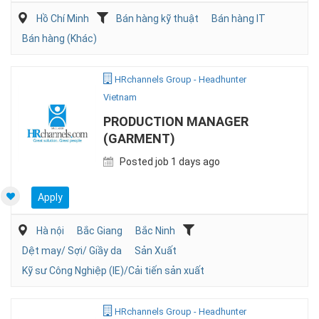
Hồ Chí Minh
Bán hàng kỹ thuật
Bán hàng IT
Bán hàng (Khác)
HRchannels Group - Headhunter
Vietnam
PRODUCTION MANAGER
(GARMENT)
Posted job 1 days ago
Apply
Hà nội
Bắc Giang
Bắc Ninh
Dệt may/ Sợi/ Giầy da
Sản Xuất
Kỹ sư Công Nghiệp (IE)/Cải tiến sản xuất
HRchannels Group - Headhunter