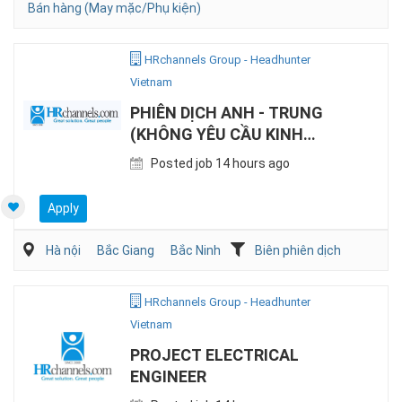
Bán hàng (May mặc/Phụ kiện)
HRchannels Group - Headhunter
Vietnam
PHIÊN DỊCH ANH - TRUNG
(KHÔNG YÊU CẦU KINH
NGHIỆM)
Posted job 14 hours ago
Apply
Hà nội
Bắc Giang
Bắc Ninh
Biên phiên dịch
HRchannels Group - Headhunter
Vietnam
PROJECT ELECTRICAL
ENGINEER