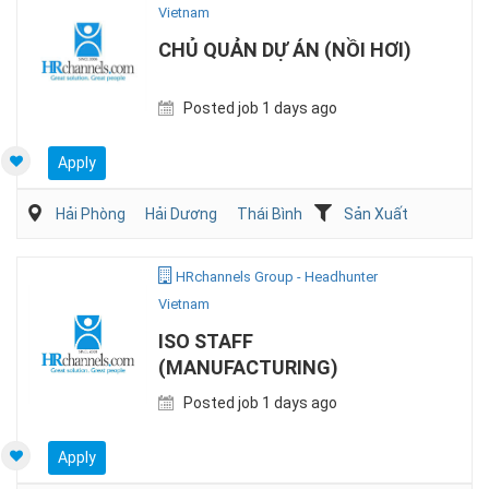
Vietnam
CHỦ QUẢN DỰ ÁN (NỒI HƠI)
Posted job 1 days ago
Apply
Hải Phòng
Hải Dương
Thái Bình
Sản Xuất
HRchannels Group - Headhunter
Vietnam
ISO STAFF
(MANUFACTURING)
Posted job 1 days ago
Apply