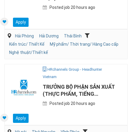
Posted job 20 hours ago
Apply
Hải Phòng
Hải Dương
Thái Bình
Kiến trúc/ Thiết Kế
Mỹ phẩm/ Thời trang/ Hàng Cao cấp
Nghệ thuật/Thiết kế
HRchannels Group - Headhunter
Vietnam
TRƯỞNG BỘ PHẬN SẢN XUẤT
(THỰC PHẨM, TIẾNG
ANH/NHẬT)
Posted job 20 hours ago
Apply