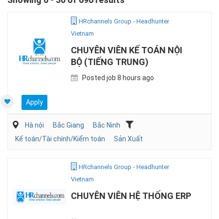
HRchannels Group - Headhunter
Vietnam
CHUYÊN VIÊN KẾ TOÁN NỘI
BỘ (TIẾNG TRUNG)
Posted job 8 hours ago
Apply
Hà nội
Bắc Giang
Bắc Ninh
Kế toán/Tài chính/Kiểm toán
Sản Xuất
HRchannels Group - Headhunter
Vietnam
CHUYÊN VIÊN HỆ THỐNG ERP