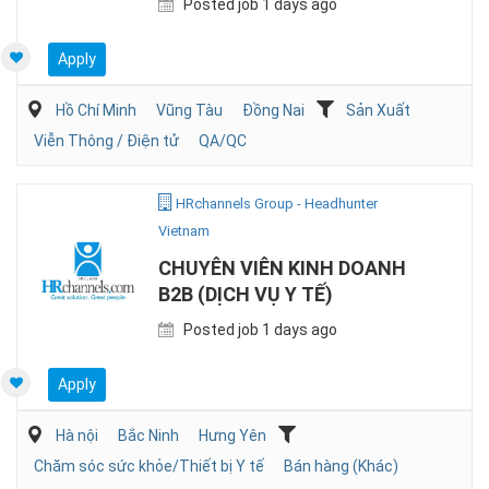
Posted job 1 days ago
Apply
Hồ Chí Minh
Vũng Tàu
Đồng Nai
Sản Xuất
Viễn Thông / Điện tử
QA/QC
HRchannels Group - Headhunter
Vietnam
CHUYÊN VIÊN KINH DOANH
B2B (DỊCH VỤ Y TẾ)
Posted job 1 days ago
Apply
Hà nội
Bắc Ninh
Hưng Yên
Chăm sóc sức khỏe/Thiết bị Y tế
Bán hàng (Khác)