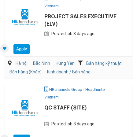
Vietnam
PROJECT SALES EXECUTIVE
(ELV)
Posted job 3 days ago
Apply
Hà nội
Bắc Ninh
Hưng Yên
Bán hàng kỹ thuật
Bán hàng (Khác)
Kinh doanh / Bán hàng
HRchannels Group - Headhunter
Vietnam
QC STAFF (SITE)
Posted job 3 days ago