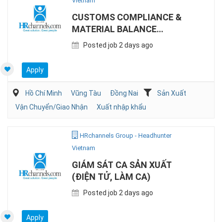
Vietnam
CUSTOMS COMPLIANCE &
MATERIAL BALANCE
SPECIALIST (EPE)
Posted job 2 days ago
Apply
Hồ Chí Minh
Vũng Tàu
Đồng Nai
Sản Xuất
Vận Chuyển/Giao Nhận
Xuất nhập khẩu
HRchannels Group - Headhunter
Vietnam
GIÁM SÁT CA SẢN XUẤT
(ĐIỆN TỬ, LÀM CA)
Posted job 2 days ago
Apply