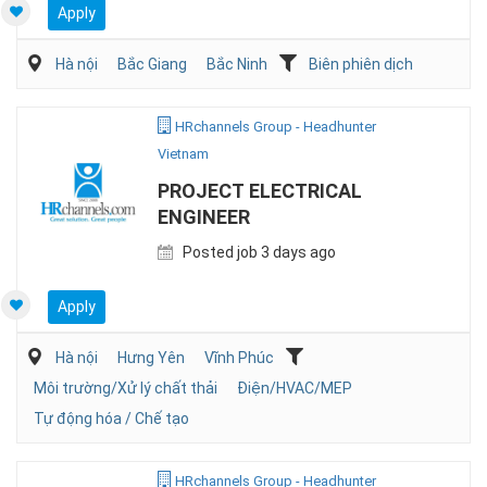
Apply
Hà nội
Bắc Giang
Bắc Ninh
Biên phiên dịch
HRchannels Group - Headhunter
Vietnam
PROJECT ELECTRICAL
ENGINEER
Posted job 3 days ago
Apply
Hà nội
Hưng Yên
Vĩnh Phúc
Môi trường/Xử lý chất thải
Điện/HVAC/MEP
Tự động hóa / Chế tạo
HRchannels Group - Headhunter