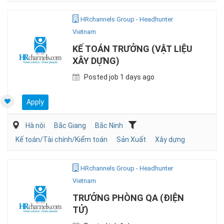
HRchannels Group - Headhunter
Vietnam
KẾ TOÁN TRƯỞNG (VẬT LIỆU
XÂY DỰNG)
Posted job 1 days ago
Apply
Hà nội
Bắc Giang
Bắc Ninh
Kế toán/Tài chính/Kiểm toán
Sản Xuất
Xây dựng
HRchannels Group - Headhunter
Vietnam
TRƯỞNG PHÒNG QA (ĐIỆN
TỬ)