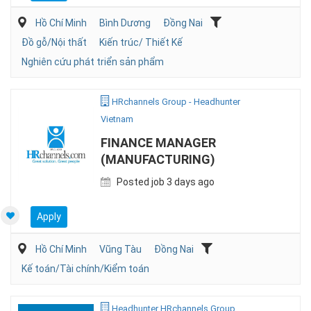
Hồ Chí Minh
Bình Dương
Đồng Nai
Đồ gỗ/Nội thất
Kiến trúc/ Thiết Kế
Nghiên cứu phát triển sản phẩm
HRchannels Group - Headhunter
Vietnam
FINANCE MANAGER
(MANUFACTURING)
Posted job 3 days ago
Apply
Hồ Chí Minh
Vũng Tàu
Đồng Nai
Kế toán/Tài chính/Kiểm toán
Headhunter HRchannels Group