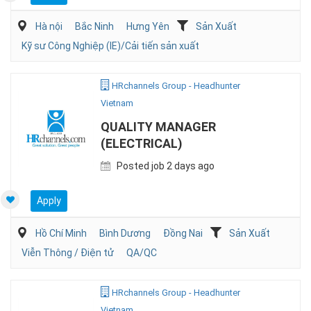
Hà nội
Bắc Ninh
Hưng Yên
Sản Xuất
Kỹ sư Công Nghiệp (IE)/Cải tiến sản xuất
HRchannels Group - Headhunter
Vietnam
QUALITY MANAGER
(ELECTRICAL)
Posted job 2 days ago
Apply
Hồ Chí Minh
Bình Dương
Đồng Nai
Sản Xuất
Viễn Thông / Điện tử
QA/QC
HRchannels Group - Headhunter
Vietnam