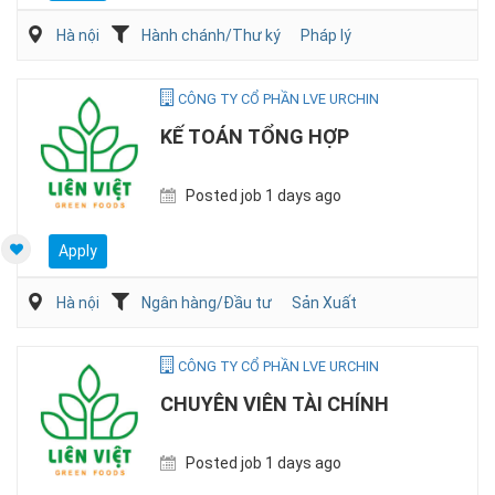
Hà nội
Hành chánh/Thư ký
Pháp lý
CÔNG TY CỔ PHẦN LVE URCHIN
KẾ TOÁN TỔNG HỢP
Posted job 1 days ago
Apply
Hà nội
Ngân hàng/Đầu tư
Sản Xuất
CÔNG TY CỔ PHẦN LVE URCHIN
CHUYÊN VIÊN TÀI CHÍNH
Posted job 1 days ago