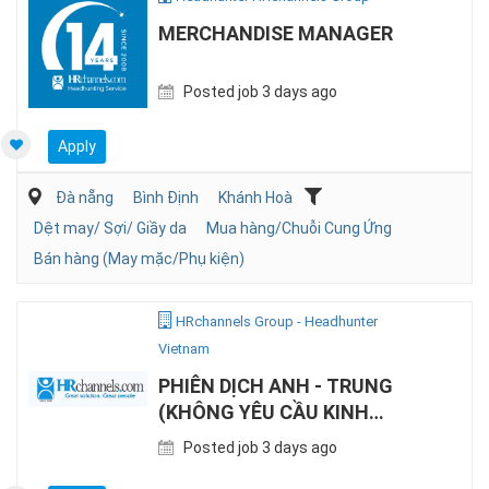
MERCHANDISE MANAGER
Posted job 3 days ago
Apply
Đà nẵng
Bình Định
Khánh Hoà
Dệt may/ Sợi/ Giầy da
Mua hàng/Chuỗi Cung Ứng
Bán hàng (May mặc/Phụ kiện)
HRchannels Group - Headhunter
Vietnam
PHIÊN DỊCH ANH - TRUNG
(KHÔNG YÊU CẦU KINH
NGHIỆM)
Posted job 3 days ago