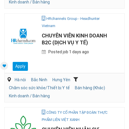
Kinh doanh / Bán hàng
HRchannels Group - Headhunter
Vietnam
CHUYÊN VIÊN KINH DOANH
B2C (DỊCH VỤ Y TẾ)
Posted job 1 days ago
Apply
Hà nội
Bắc Ninh
Hưng Yên
Chăm sóc sức khỏe/Thiết bị Y tế
Bán hàng (Khác)
Kinh doanh / Bán hàng
CÔNG TY CỔ PHẦN TẬP ĐOÀN THỰC
PHẨM LIÊN VIỆT XANH