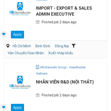
IMPORT - EXPORT & SALES
ADMIN EXECUTIVE
Posted job 2 days ago
Apply
Hồ Chí Minh
Bình Định
Đồng Nai
Vận Chuyển/Giao Nhận
Xuất nhập khẩu
HRchannels Group - Headhunter
Vietnam
NHÂN VIÊN R&D (NỘI THẤT)
Posted job 2 days ago
Apply