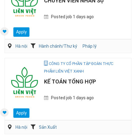
CHUYÊN VIÊN NHÂN SỰ
Posted job 1 days ago
Apply
Hà nội
Hành chánh/Thư ký
Pháp lý
CÔNG TY CỔ PHẦN TẬP ĐOÀN THỰC
PHẨM LIÊN VIỆT XANH
KẾ TOÁN TỔNG HỢP
Posted job 1 days ago
Apply
Hà nội
Sản Xuất