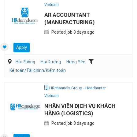
Vietnam
AR ACCOUNTANT
(MANUFACTURING)
Posted job 3 days ago
Apply
Hải Phòng
Hải Dương
Hưng Yên
Kế toán/Tài chính/Kiểm toán
HRchannels Group - Headhunter
Vietnam
NHÂN VIÊN DỊCH VỤ KHÁCH
HÀNG (LOGISTICS)
Posted job 3 days ago