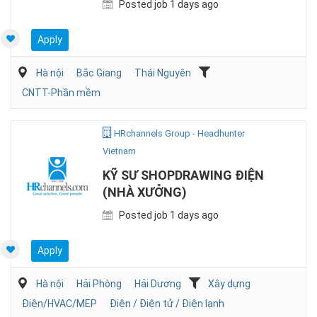
Posted job 1 days ago
Apply
Hà nội
Bắc Giang
Thái Nguyên
CNTT-Phần mềm
HRchannels Group - Headhunter
Vietnam
KỸ SƯ SHOPDRAWING ĐIỆN
(NHÀ XƯỞNG)
Posted job 1 days ago
Apply
Hà nội
Hải Phòng
Hải Dương
Xây dựng
Điện/HVAC/MEP
Điện / Điện tử / Điện lạnh