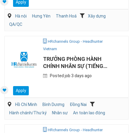
Apply
Hà nội
Hưng Yên
Thanh Hoá
Xây dựng
QA/QC
HRchannels Group - Headhunter
Vietnam
TRƯỞNG PHÒNG HÀNH
CHÍNH NHÂN SỰ (TIẾNG
NHẬT, SẢN XUẤT)
Posted job 3 days ago
Apply
Hồ Chí Minh
Bình Dương
Đồng Nai
Hành chánh/Thư ký
Nhân sự
An toàn lao động
HRchannels Group - Headhunter