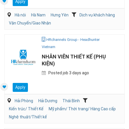
Apply
Hà nội
Hà Nam
Hưng Yên
Dịch vụ khách hàng
Vận Chuyển/Giao Nhận
HRchannels Group - Headhunter
Vietnam
NHÂN VIÊN THIẾT KẾ (PHỤ
KIỆN)
Posted job 3 days ago
Apply
Hải Phòng
Hải Dương
Thái Bình
Kiến trúc/ Thiết Kế
Mỹ phẩm/ Thời trang/ Hàng Cao cấp
Nghệ thuật/Thiết kế