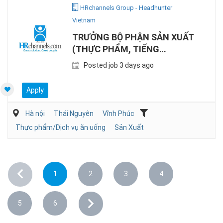
HRchannels Group - Headhunter
Vietnam
TRƯỞNG BỘ PHẬN SẢN XUẤT
(THỰC PHẨM, TIẾNG
ANH/NHẬT)
Posted job 3 days ago
Apply
Hà nội
Thái Nguyên
Vĩnh Phúc
Thực phẩm/Dịch vụ ăn uống
Sản Xuất
1
2
3
4
5
6