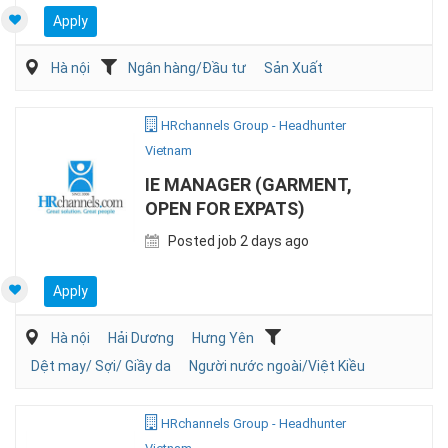
Apply
Hà nội
Ngân hàng/Đầu tư
Sản Xuất
HRchannels Group - Headhunter
Vietnam
IE MANAGER (GARMENT,
OPEN FOR EXPATS)
Posted job 2 days ago
Apply
Hà nội
Hải Dương
Hưng Yên
Dệt may/ Sợi/ Giầy da
Người nước ngoài/Việt Kiều
HRchannels Group - Headhunter