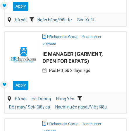
Apply
Hà nội
Ngân hàng/Đầu tư
Sản Xuất
HRchannels Group - Headhunter
Vietnam
IE MANAGER (GARMENT,
OPEN FOR EXPATS)
Posted job 2 days ago
Apply
Hà nội
Hải Dương
Hưng Yên
Dệt may/ Sợi/ Giầy da
Người nước ngoài/Việt Kiều
HRchannels Group - Headhunter