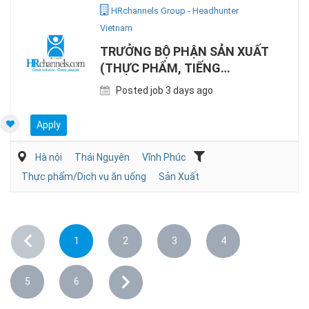
HRchannels Group - Headhunter
Vietnam
TRƯỞNG BỘ PHẬN SẢN XUẤT
(THỰC PHẨM, TIẾNG
ANH/NHẬT)
Posted job 3 days ago
Apply
Hà nội
Thái Nguyên
Vĩnh Phúc
Thực phẩm/Dịch vụ ăn uống
Sản Xuất
1
2
3
4
5
6