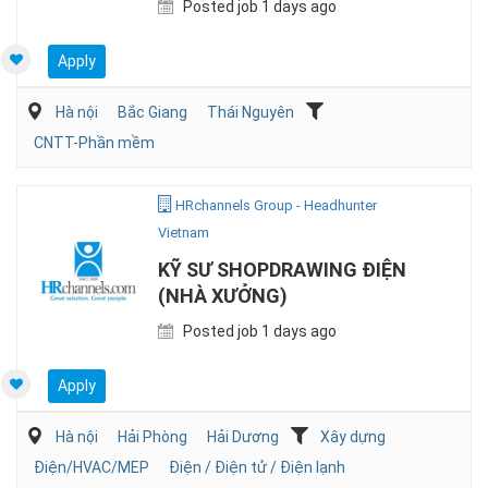
Posted job 1 days ago
Apply
Hà nội
Bắc Giang
Thái Nguyên
CNTT-Phần mềm
HRchannels Group - Headhunter
Vietnam
KỸ SƯ SHOPDRAWING ĐIỆN
(NHÀ XƯỞNG)
Posted job 1 days ago
Apply
Hà nội
Hải Phòng
Hải Dương
Xây dựng
Điện/HVAC/MEP
Điện / Điện tử / Điện lạnh