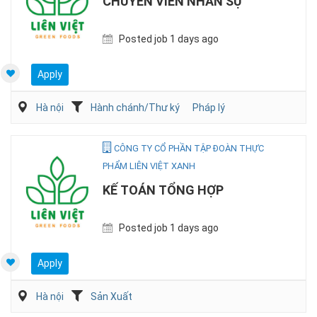
CHUYÊN VIÊN NHÂN SỰ
Posted job 1 days ago
Apply
Hà nội
Hành chánh/Thư ký
Pháp lý
CÔNG TY CỔ PHẦN TẬP ĐOÀN THỰC
PHẨM LIÊN VIỆT XANH
KẾ TOÁN TỔNG HỢP
Posted job 1 days ago
Apply
Hà nội
Sản Xuất