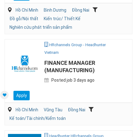
Hồ Chí Minh
Bình Dương
Đồng Nai
Đồ gỗ/Nội thất
Kiến trúc/ Thiết Kế
Nghiên cứu phát triển sản phẩm
HRchannels Group - Headhunter
Vietnam
FINANCE MANAGER
(MANUFACTURING)
Posted job 3 days ago
Apply
Hồ Chí Minh
Vũng Tàu
Đồng Nai
Kế toán/Tài chính/Kiểm toán
Headhunter HRchannels Group