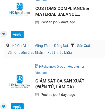
Vietnam
CUSTOMS COMPLIANCE &
MATERIAL BALANCE
SPECIALIST (EPE)
Posted job 2 days ago
Apply
Hồ Chí Minh
Vũng Tàu
Đồng Nai
Sản Xuất
Vận Chuyển/Giao Nhận
Xuất nhập khẩu
HRchannels Group - Headhunter
Vietnam
GIÁM SÁT CA SẢN XUẤT
(ĐIỆN TỬ, LÀM CA)
Posted job 2 days ago
Apply