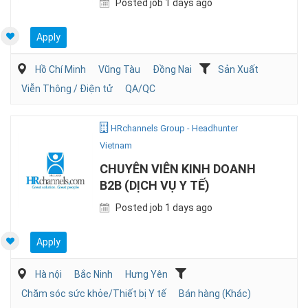
Posted job 1 days ago
Apply
Hồ Chí Minh
Vũng Tàu
Đồng Nai
Sản Xuất
Viễn Thông / Điện tử
QA/QC
HRchannels Group - Headhunter
Vietnam
CHUYÊN VIÊN KINH DOANH
B2B (DỊCH VỤ Y TẾ)
Posted job 1 days ago
Apply
Hà nội
Bắc Ninh
Hưng Yên
Chăm sóc sức khỏe/Thiết bị Y tế
Bán hàng (Khác)