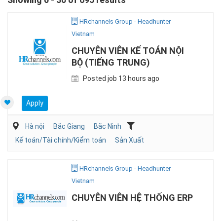
HRchannels Group - Headhunter
Vietnam
CHUYÊN VIÊN KẾ TOÁN NỘI
BỘ (TIẾNG TRUNG)
Posted job 13 hours ago
Apply
Hà nội
Bắc Giang
Bắc Ninh
Kế toán/Tài chính/Kiểm toán
Sản Xuất
HRchannels Group - Headhunter
Vietnam
CHUYÊN VIÊN HỆ THỐNG ERP