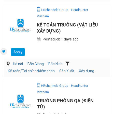
HRchannels Group - Headhunter
Vietnam
KẾ TOÁN TRƯỞNG (VẬT LIỆU
XÂY DỰNG)
Posted job 1 days ago
Apply
Hà nội
Bắc Giang
Bắc Ninh
Kế toán/Tài chính/Kiểm toán
Sản Xuất
Xây dựng
HRchannels Group - Headhunter
Vietnam
TRƯỞNG PHÒNG QA (ĐIỆN
TỬ)