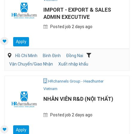
IMPORT - EXPORT & SALES
ADMIN EXECUTIVE
Posted job 2 days ago
Apply
Hồ Chí Minh
Bình Định
Đồng Nai
Vận Chuyển/Giao Nhận
Xuất nhập khẩu
HRchannels Group - Headhunter
Vietnam
NHÂN VIÊN R&D (NỘI THẤT)
Posted job 2 days ago
Apply