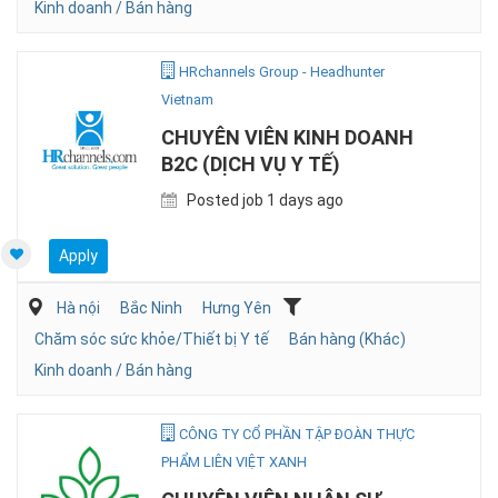
Kinh doanh / Bán hàng
HRchannels Group - Headhunter
Vietnam
CHUYÊN VIÊN KINH DOANH
B2C (DỊCH VỤ Y TẾ)
Posted job 1 days ago
Apply
Hà nội
Bắc Ninh
Hưng Yên
Chăm sóc sức khỏe/Thiết bị Y tế
Bán hàng (Khác)
Kinh doanh / Bán hàng
CÔNG TY CỔ PHẦN TẬP ĐOÀN THỰC
PHẨM LIÊN VIỆT XANH