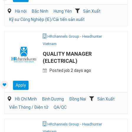
Hà nội
Bắc Ninh
Hưng Yên
Sản Xuất
Kỹ sư Công Nghiệp (IE)/Cải tiến sản xuất
HRchannels Group - Headhunter
Vietnam
QUALITY MANAGER
(ELECTRICAL)
Posted job 2 days ago
Apply
Hồ Chí Minh
Bình Dương
Đồng Nai
Sản Xuất
Viễn Thông / Điện tử
QA/QC
HRchannels Group - Headhunter
Vietnam