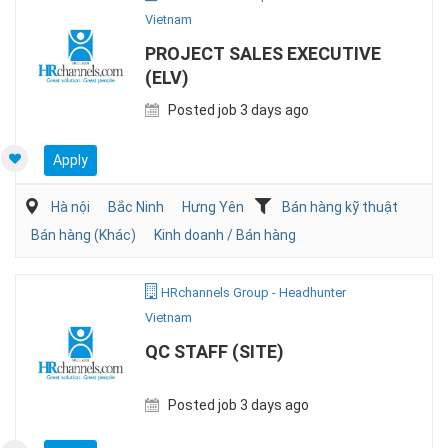
Vietnam
PROJECT SALES EXECUTIVE
(ELV)
Posted job 3 days ago
Apply
Hà nội
Bắc Ninh
Hưng Yên
Bán hàng kỹ thuật
Bán hàng (Khác)
Kinh doanh / Bán hàng
HRchannels Group - Headhunter
Vietnam
QC STAFF (SITE)
Posted job 3 days ago