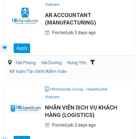
Vietnam
AR ACCOUNTANT
(MANUFACTURING)
Posted job 3 days ago
Apply
Hải Phòng
Hải Dương
Hưng Yên
Kế toán/Tài chính/Kiểm toán
HRchannels Group - Headhunter
Vietnam
NHÂN VIÊN DỊCH VỤ KHÁCH
HÀNG (LOGISTICS)
Posted job 3 days ago