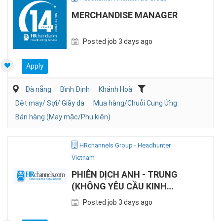
MERCHANDISE MANAGER
Posted job 3 days ago
Apply
Đà nẵng
Bình Định
Khánh Hoà
Dệt may/ Sợi/ Giầy da
Mua hàng/Chuỗi Cung Ứng
Bán hàng (May mặc/Phụ kiện)
HRchannels Group - Headhunter
Vietnam
PHIÊN DỊCH ANH - TRUNG
(KHÔNG YÊU CẦU KINH
NGHIỆM)
Posted job 3 days ago