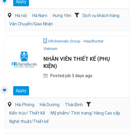
Apply
Hà nội
Hà Nam
Hưng Yên
Dịch vụ khách hàng
Vận Chuyển/Giao Nhận
HRchannels Group - Headhunter
Vietnam
NHÂN VIÊN THIẾT KẾ (PHỤ
KIỆN)
Posted job 3 days ago
Apply
Hải Phòng
Hải Dương
Thái Bình
Kiến trúc/ Thiết Kế
Mỹ phẩm/ Thời trang/ Hàng Cao cấp
Nghệ thuật/Thiết kế