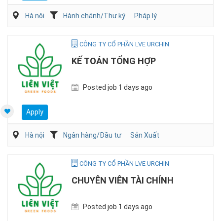
Hà nội
Hành chánh/Thư ký
Pháp lý
CÔNG TY CỔ PHẦN LVE URCHIN
KẾ TOÁN TỔNG HỢP
Posted job 1 days ago
Apply
Hà nội
Ngân hàng/Đầu tư
Sản Xuất
CÔNG TY CỔ PHẦN LVE URCHIN
CHUYÊN VIÊN TÀI CHÍNH
Posted job 1 days ago