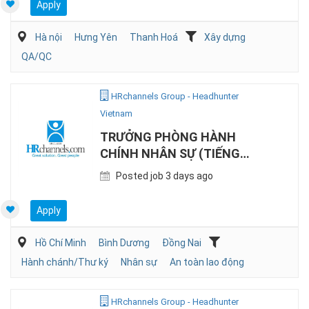
Apply
Hà nội
Hưng Yên
Thanh Hoá
Xây dựng
QA/QC
HRchannels Group - Headhunter
Vietnam
TRƯỞNG PHÒNG HÀNH
CHÍNH NHÂN SỰ (TIẾNG
NHẬT, SẢN XUẤT)
Posted job 3 days ago
Apply
Hồ Chí Minh
Bình Dương
Đồng Nai
Hành chánh/Thư ký
Nhân sự
An toàn lao động
HRchannels Group - Headhunter