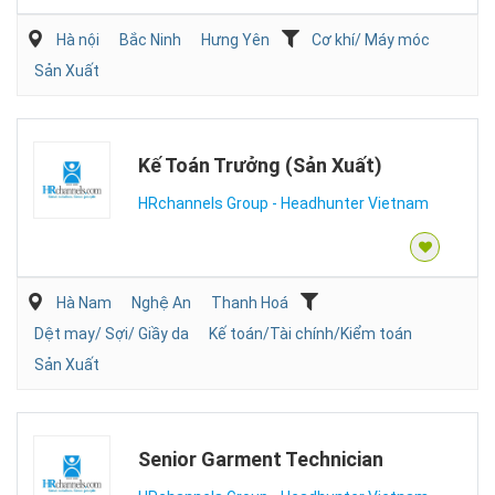
Hà nội
Bắc Ninh
Hưng Yên
Cơ khí/ Máy móc
Sản Xuất
Kế Toán Trưởng (Sản Xuất)
HRchannels Group - Headhunter Vietnam
Hà Nam
Nghệ An
Thanh Hoá
Dệt may/ Sợi/ Giầy da
Kế toán/Tài chính/Kiểm toán
Sản Xuất
Senior Garment Technician