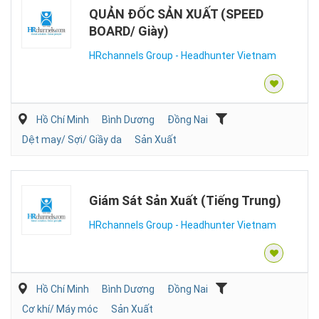
QUẢN ĐỐC SẢN XUẤT (SPEED
BOARD/ Giày)
HRchannels Group - Headhunter Vietnam
Hồ Chí Minh
Bình Dương
Đồng Nai
Dệt may/ Sợi/ Giầy da
Sản Xuất
Giám Sát Sản Xuất (Tiếng Trung)
HRchannels Group - Headhunter Vietnam
Hồ Chí Minh
Bình Dương
Đồng Nai
Cơ khí/ Máy móc
Sản Xuất