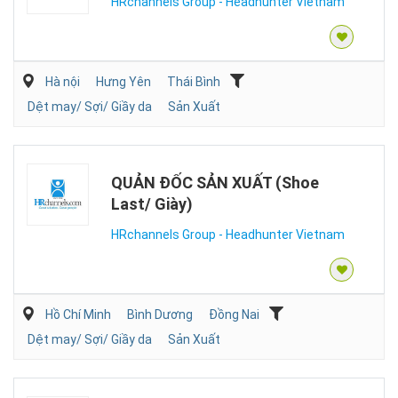
HRchannels Group - Headhunter Vietnam
Hà nội
Hưng Yên
Thái Bình
Dệt may/ Sợi/ Giầy da
Sản Xuất
QUẢN ĐỐC SẢN XUẤT (Shoe
Last/ Giày)
HRchannels Group - Headhunter Vietnam
Hồ Chí Minh
Bình Dương
Đồng Nai
Dệt may/ Sợi/ Giầy da
Sản Xuất