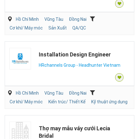
Hồ Chí Minh
Vũng Tàu
Đồng Nai
Cơ khí/ Máy móc
Sản Xuất
QA/QC
Installation Design Engineer
HRchannels Group - Headhunter Vietnam
Hồ Chí Minh
Vũng Tàu
Đồng Nai
Cơ khí/ Máy móc
Kiến trúc/ Thiết Kế
Kỹ thuật ứng dụng
Thợ may mẫu váy cưới Lecia
Bridal