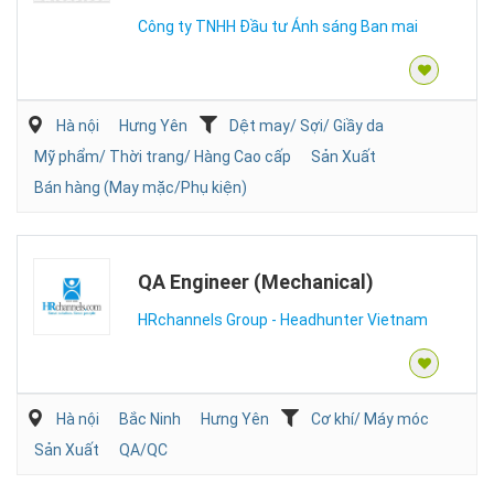
Công ty TNHH Đầu tư Ánh sáng Ban mai
Hà nội
Hưng Yên
Dệt may/ Sợi/ Giầy da
Mỹ phẩm/ Thời trang/ Hàng Cao cấp
Sản Xuất
Bán hàng (May mặc/Phụ kiện)
QA Engineer (Mechanical)
HRchannels Group - Headhunter Vietnam
Hà nội
Bắc Ninh
Hưng Yên
Cơ khí/ Máy móc
Sản Xuất
QA/QC