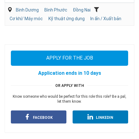
Bình Dương
Bình Phước
Đồng Nai
Cơ khí/ Máy móc
Kỹ thuật ứng dụng
In ấn / Xuất bản
APPLY FOR THE JOB
Application ends in 10 days
OR APPLY WITH
Know someone who would be perfect for this role this role? Be a pal,
let them know.
FACEBOOK
LINKEDIN