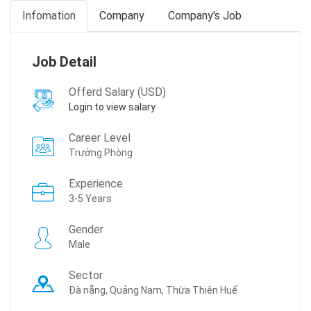
Infomation
Company
Company's Job
Job Detail
Offerd Salary (USD)
Login to view salary
Career Level
Trưởng Phòng
Experience
3-5 Years
Gender
Male
Sector
Đà nẵng, Quảng Nam, Thừa Thiên Huế