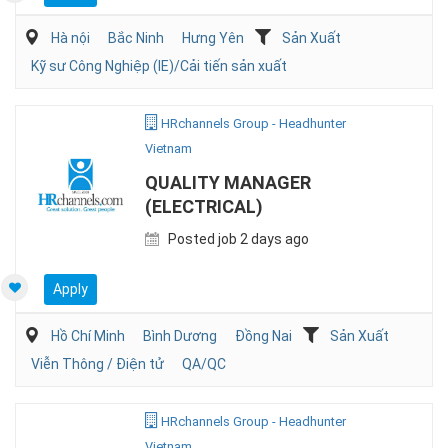
Hà nội
Bắc Ninh
Hưng Yên
Sản Xuất
Kỹ sư Công Nghiệp (IE)/Cải tiến sản xuất
HRchannels Group - Headhunter
Vietnam
QUALITY MANAGER
(ELECTRICAL)
Posted job 2 days ago
Apply
Hồ Chí Minh
Bình Dương
Đồng Nai
Sản Xuất
Viễn Thông / Điện tử
QA/QC
HRchannels Group - Headhunter
Vietnam