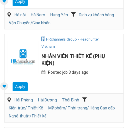
Apply
Hà nội
Hà Nam
Hưng Yên
Dịch vụ khách hàng
Vận Chuyển/Giao Nhận
HRchannels Group - Headhunter
Vietnam
NHÂN VIÊN THIẾT KẾ (PHỤ
KIỆN)
Posted job 3 days ago
Apply
Hải Phòng
Hải Dương
Thái Bình
Kiến trúc/ Thiết Kế
Mỹ phẩm/ Thời trang/ Hàng Cao cấp
Nghệ thuật/Thiết kế