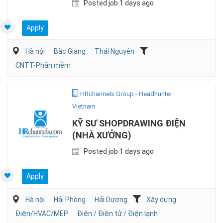
Posted job 1 days ago
Apply
Hà nội
Bắc Giang
Thái Nguyên
CNTT-Phần mềm
HRchannels Group - Headhunter
Vietnam
KỸ SƯ SHOPDRAWING ĐIỆN
(NHÀ XƯỞNG)
Posted job 1 days ago
Apply
Hà nội
Hải Phòng
Hải Dương
Xây dựng
Điện/HVAC/MEP
Điện / Điện tử / Điện lạnh