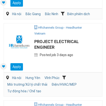
Apply
Hà nội
Bắc Giang
Bắc Ninh
Biên phiên dịch
HRchannels Group - Headhunter
Vietnam
PROJECT ELECTRICAL
ENGINEER
Posted job 3 days ago
Apply
Hà nội
Hưng Yên
Vĩnh Phúc
Môi trường/Xử lý chất thải
Điện/HVAC/MEP
Tự động hóa / Chế tạo
HRchannels Group - Headhunter