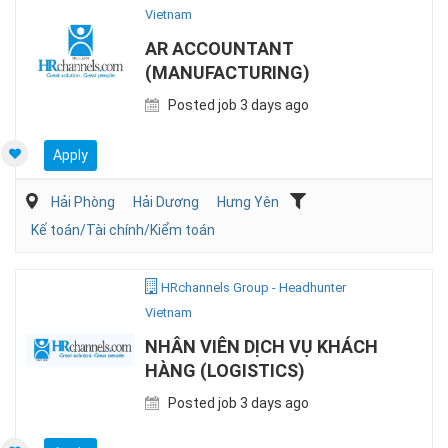
Vietnam
AR ACCOUNTANT
(MANUFACTURING)
Posted job 3 days ago
Apply
Hải Phòng
Hải Dương
Hưng Yên
Kế toán/Tài chính/Kiểm toán
HRchannels Group - Headhunter
Vietnam
NHÂN VIÊN DỊCH VỤ KHÁCH
HÀNG (LOGISTICS)
Posted job 3 days ago