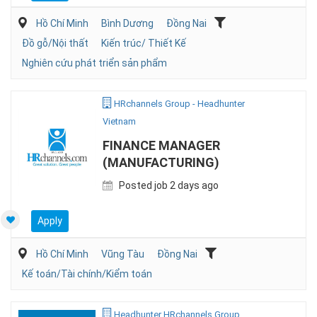
Hồ Chí Minh
Bình Dương
Đồng Nai
Đồ gỗ/Nội thất
Kiến trúc/ Thiết Kế
Nghiên cứu phát triển sản phẩm
HRchannels Group - Headhunter
Vietnam
FINANCE MANAGER
(MANUFACTURING)
Posted job 2 days ago
Apply
Hồ Chí Minh
Vũng Tàu
Đồng Nai
Kế toán/Tài chính/Kiểm toán
Headhunter HRchannels Group