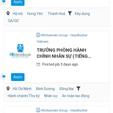
Apply
Hà nội
Hưng Yên
Thanh Hoá
Xây dựng
QA/QC
HRchannels Group - Headhunter
Vietnam
TRƯỞNG PHÒNG HÀNH
CHÍNH NHÂN SỰ (TIẾNG
NHẬT, SẢN XUẤT)
Posted job 3 days ago
Apply
Hồ Chí Minh
Bình Dương
Đồng Nai
Hành chánh/Thư ký
Nhân sự
An toàn lao động
HRchannels Group - Headhunter