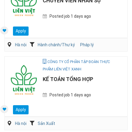
CHUYÊN VIÊN NHÂN SỰ
Posted job 1 days ago
Apply
Hà nội
Hành chánh/Thư ký
Pháp lý
CÔNG TY CỔ PHẦN TẬP ĐOÀN THỰC
PHẨM LIÊN VIỆT XANH
KẾ TOÁN TỔNG HỢP
Posted job 1 days ago
Apply
Hà nội
Sản Xuất