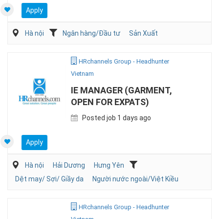
Apply
Hà nội
Ngân hàng/Đầu tư
Sản Xuất
HRchannels Group - Headhunter
Vietnam
IE MANAGER (GARMENT,
OPEN FOR EXPATS)
Posted job 1 days ago
Apply
Hà nội
Hải Dương
Hưng Yên
Dệt may/ Sợi/ Giầy da
Người nước ngoài/Việt Kiều
HRchannels Group - Headhunter