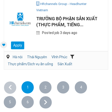
HRchannels Group - Headhunter
Vietnam
TRƯỞNG BỘ PHẬN SẢN XUẤT
(THỰC PHẨM, TIẾNG
ANH/NHẬT)
Posted job 3 days ago
Apply
Hà nội
Thái Nguyên
Vĩnh Phúc
Thực phẩm/Dịch vụ ăn uống
Sản Xuất
1
2
3
4
5
6