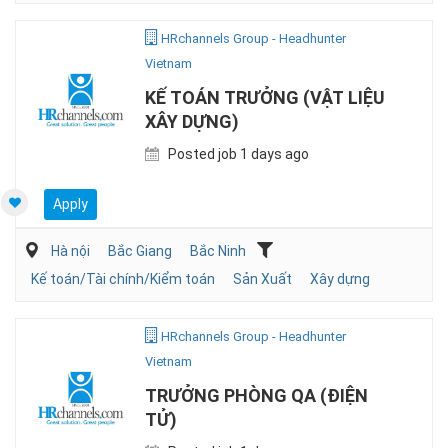
HRchannels Group - Headhunter
Vietnam
KẾ TOÁN TRƯỞNG (VẬT LIỆU
XÂY DỰNG)
Posted job 1 days ago
Apply
Hà nội
Bắc Giang
Bắc Ninh
Kế toán/Tài chính/Kiểm toán
Sản Xuất
Xây dựng
HRchannels Group - Headhunter
Vietnam
TRƯỞNG PHÒNG QA (ĐIỆN
TỬ)