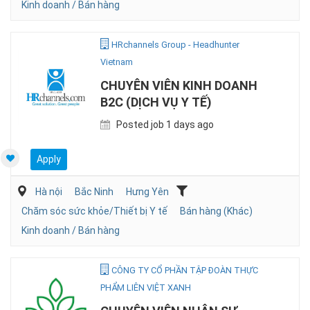
Kinh doanh / Bán hàng
HRchannels Group - Headhunter
Vietnam
CHUYÊN VIÊN KINH DOANH
B2C (DỊCH VỤ Y TẾ)
Posted job 1 days ago
Apply
Hà nội
Bắc Ninh
Hưng Yên
Chăm sóc sức khỏe/Thiết bị Y tế
Bán hàng (Khác)
Kinh doanh / Bán hàng
CÔNG TY CỔ PHẦN TẬP ĐOÀN THỰC
PHẨM LIÊN VIỆT XANH