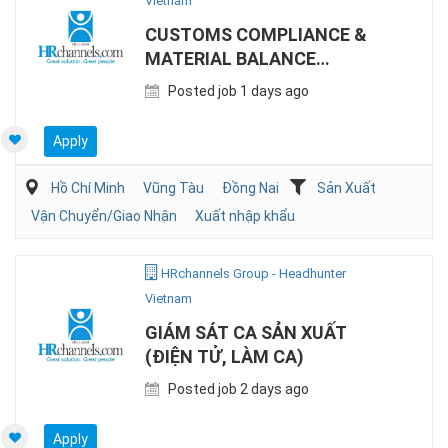
Vietnam
CUSTOMS COMPLIANCE &
MATERIAL BALANCE
SPECIALIST (EPE)
Posted job 1 days ago
Apply
Hồ Chí Minh
Vũng Tàu
Đồng Nai
Sản Xuất
Vận Chuyển/Giao Nhận
Xuất nhập khẩu
HRchannels Group - Headhunter
Vietnam
GIÁM SÁT CA SẢN XUẤT
(ĐIỆN TỬ, LÀM CA)
Posted job 2 days ago
Apply