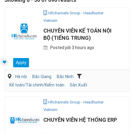
HRchannels Group - Headhunter
Vietnam
CHUYÊN VIÊN KẾ TOÁN NỘI
BỘ (TIẾNG TRUNG)
Posted job 3 hours ago
Apply
Hà nội
Bắc Giang
Bắc Ninh
Kế toán/Tài chính/Kiểm toán
Sản Xuất
HRchannels Group - Headhunter
Vietnam
CHUYÊN VIÊN HỆ THỐNG ERP