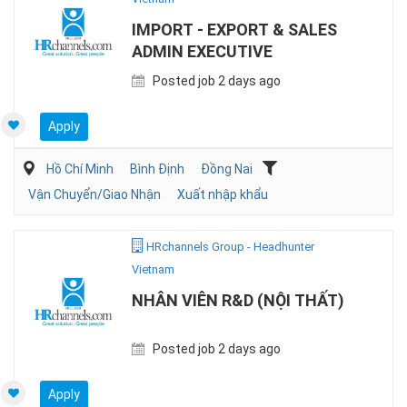
IMPORT - EXPORT & SALES
ADMIN EXECUTIVE
Posted job 2 days ago
Apply
Hồ Chí Minh
Bình Định
Đồng Nai
Vận Chuyển/Giao Nhận
Xuất nhập khẩu
HRchannels Group - Headhunter
Vietnam
NHÂN VIÊN R&D (NỘI THẤT)
Posted job 2 days ago
Apply