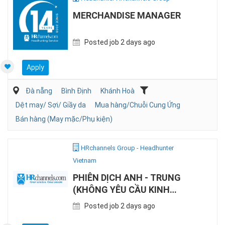
MERCHANDISE MANAGER
Posted job 2 days ago
Apply
Đà nẵng
Bình Định
Khánh Hoà
Dệt may/ Sợi/ Giầy da
Mua hàng/Chuỗi Cung Ứng
Bán hàng (May mặc/Phụ kiện)
HRchannels Group - Headhunter
Vietnam
PHIÊN DỊCH ANH - TRUNG
(KHÔNG YÊU CẦU KINH
NGHIỆM)
Posted job 2 days ago