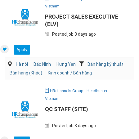
Vietnam
PROJECT SALES EXECUTIVE
(ELV)
Posted job 3 days ago
Apply
Hà nội
Bắc Ninh
Hưng Yên
Bán hàng kỹ thuật
Bán hàng (Khác)
Kinh doanh / Bán hàng
HRchannels Group - Headhunter
Vietnam
QC STAFF (SITE)
Posted job 3 days ago