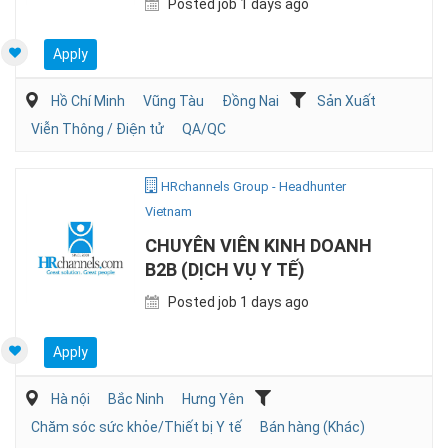
Posted job 1 days ago
Apply
Hồ Chí Minh
Vũng Tàu
Đồng Nai
Sản Xuất
Viễn Thông / Điện tử
QA/QC
HRchannels Group - Headhunter
Vietnam
CHUYÊN VIÊN KINH DOANH
B2B (DỊCH VỤ Y TẾ)
Posted job 1 days ago
Apply
Hà nội
Bắc Ninh
Hưng Yên
Chăm sóc sức khỏe/Thiết bị Y tế
Bán hàng (Khác)