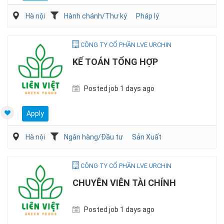
Hà nội
Hành chánh/Thư ký
Pháp lý
CÔNG TY CỔ PHẦN LVE URCHIN
KẾ TOÁN TỔNG HỢP
Posted job 1 days ago
Apply
Hà nội
Ngân hàng/Đầu tư
Sản Xuất
CÔNG TY CỔ PHẦN LVE URCHIN
CHUYÊN VIÊN TÀI CHÍNH
Posted job 1 days ago