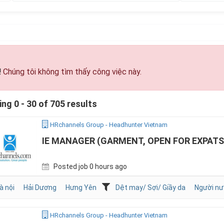
!
Chúng tôi không tìm thấy công việc này.
ng 0 - 30 of 705 results
HRchannels Group - Headhunter Vietnam
IE MANAGER (GARMENT, OPEN FOR EXPATS
Posted job 0 hours ago
à nội
Hải Dương
Hưng Yên
Dệt may/ Sợi/ Giầy da
Người nư
HRchannels Group - Headhunter Vietnam