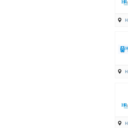
H
H
H