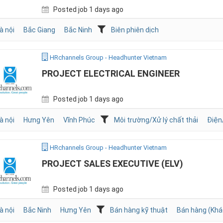
Posted job 1 days ago
à nội
Bắc Giang
Bắc Ninh
Biên phiên dịch
HRchannels Group - Headhunter Vietnam
PROJECT ELECTRICAL ENGINEER
Posted job 1 days ago
à nội
Hưng Yên
Vĩnh Phúc
Môi trường/Xử lý chất thải
Điệ
HRchannels Group - Headhunter Vietnam
PROJECT SALES EXECUTIVE (ELV)
Posted job 1 days ago
à nội
Bắc Ninh
Hưng Yên
Bán hàng kỹ thuật
Bán hàng (Khá