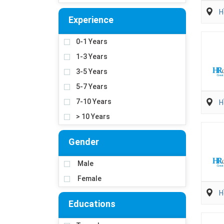
H
Experience
0-1 Years
1-3 Years
3-5 Years
5-7 Years
7-10 Years
H
> 10 Years
Gender
Male
Female
H
Educations