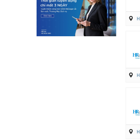
H
H
H