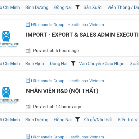
ồ Chí Minh
Bình Dương
Đồng Nai
Sản Xuất
Viễn Thông / Đi
HRchannels Group - Headhunter Vietnam
IMPORT - EXPORT & SALES ADMIN EXECUT
Posted job 6 hours ago
ồ Chí Minh
Bình Định
Đồng Nai
Vận Chuyển/Giao Nhận
Xuất
HRchannels Group - Headhunter Vietnam
NHÂN VIÊN R&D (NỘI THẤT)
Posted job 14 hours ago
ồ Chí Minh
Bình Dương
Đồng Nai
Đồ gỗ/Nội thất
Kiến trúc/
HRchannels Group - Headhunter Vietnam