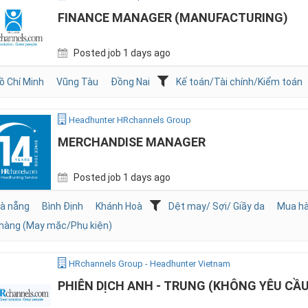
FINANCE MANAGER (MANUFACTURING)
Posted job 1 days ago
ồ Chí Minh
Vũng Tàu
Đồng Nai
Kế toán/Tài chính/Kiểm toán
Headhunter HRchannels Group
MERCHANDISE MANAGER
Posted job 1 days ago
à nẵng
Bình Định
Khánh Hoà
Dệt may/ Sợi/ Giầy da
Mua hà
hàng (May mặc/Phụ kiện)
HRchannels Group - Headhunter Vietnam
PHIÊN DỊCH ANH - TRUNG (KHÔNG YÊU CẦ