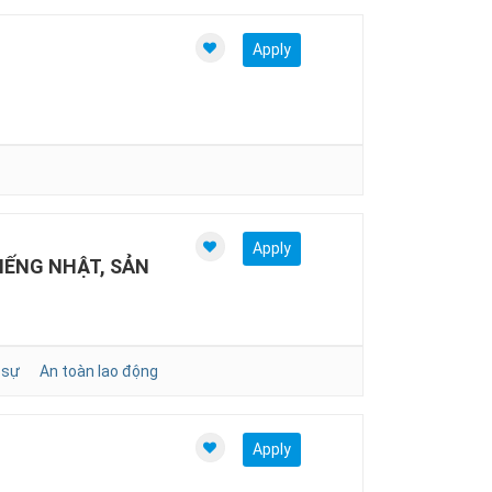
Apply
Apply
IẾNG NHẬT, SẢN
 sự
An toàn lao động
Apply