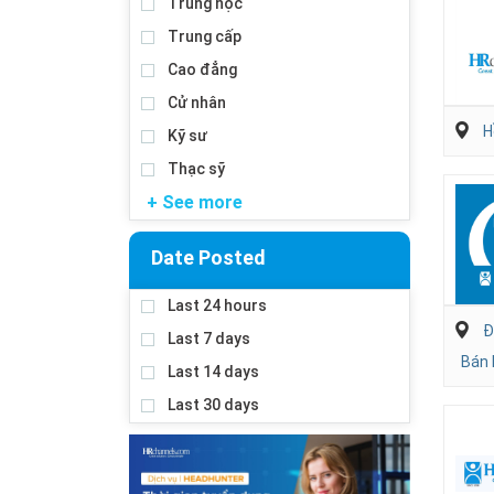
Trung học
Trung cấp
Cao đẳng
Cử nhân
H
Kỹ sư
Thạc sỹ
+ See more
Date Posted
Last 24 hours
Đ
Last 7 days
Bán 
Last 14 days
Last 30 days