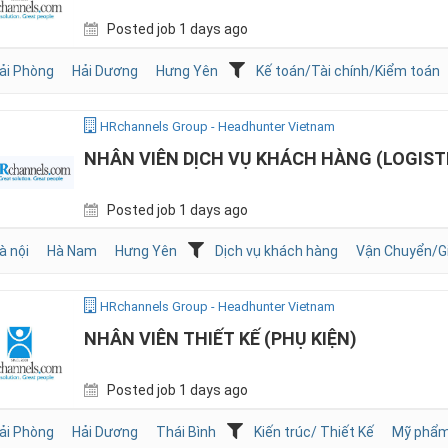
Posted job 1 days ago
ải Phòng
Hải Dương
Hưng Yên
Kế toán/Tài chính/Kiểm toán
HRchannels Group - Headhunter Vietnam
NHÂN VIÊN DỊCH VỤ KHÁCH HÀNG (LOGIST
Posted job 1 days ago
à nội
Hà Nam
Hưng Yên
Dịch vụ khách hàng
Vận Chuyển/G
HRchannels Group - Headhunter Vietnam
NHÂN VIÊN THIẾT KẾ (PHỤ KIỆN)
Posted job 1 days ago
ải Phòng
Hải Dương
Thái Bình
Kiến trúc/ Thiết Kế
Mỹ phẩm