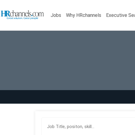
Jobs
Why HRchannels
Executive Se