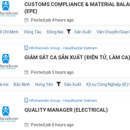
CUSTOMS COMPLIANCE & MATERIAL BALA
(EPE)
Posted job 4 hours ago
ồ Chí Minh
Vũng Tàu
Đồng Nai
Sản Xuất
Vận Chuyển/Giao
HRchannels Group - Headhunter Vietnam
GIÁM SÁT CA SẢN XUẤT (ĐIỆN TỬ, LÀM CA
Posted job 5 hours ago
à nội
Bắc Ninh
Hưng Yên
Sản Xuất
Kỹ sư Công Nghiệp (IE)/
HRchannels Group - Headhunter Vietnam
QUALITY MANAGER (ELECTRICAL)
Posted job 6 hours ago