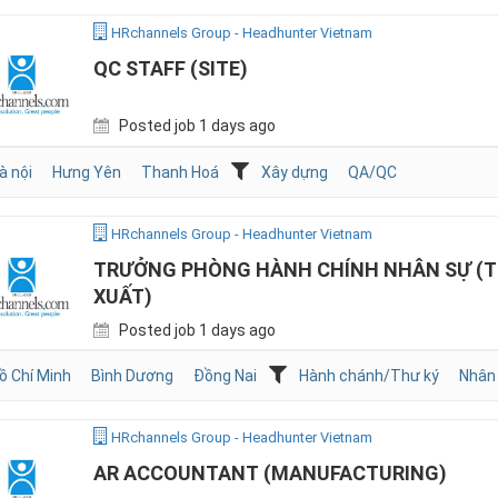
HRchannels Group - Headhunter Vietnam
QC STAFF (SITE)
Posted job 1 days ago
à nội
Hưng Yên
Thanh Hoá
Xây dựng
QA/QC
HRchannels Group - Headhunter Vietnam
TRƯỞNG PHÒNG HÀNH CHÍNH NHÂN SỰ (T
XUẤT)
Posted job 1 days ago
ồ Chí Minh
Bình Dương
Đồng Nai
Hành chánh/Thư ký
Nhân
HRchannels Group - Headhunter Vietnam
AR ACCOUNTANT (MANUFACTURING)