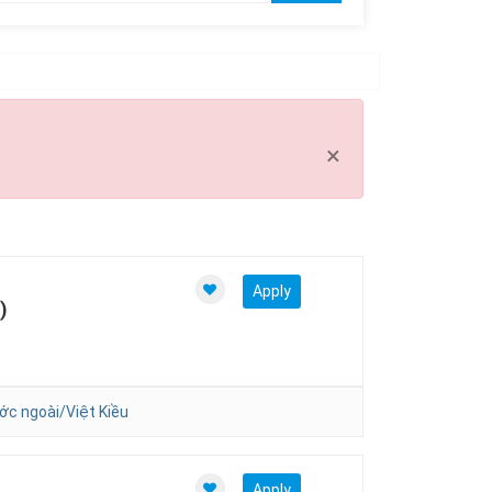
Clear all
×
Apply
)
ớc ngoài/Việt Kiều
Apply