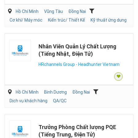
Hồ Chí Minh
Vũng Tàu
Đồng Nai
Cơ khí/ Máy móc
Kiến trúc/ Thiết Kế
Kỹ thuật ứng dụng
Nhân Viên Quản Lý Chất Lượng
(Tiếng Nhật, Điện Tử)
HRchannels Group - Headhunter Vietnam
Hồ Chí Minh
Bình Dương
Đồng Nai
Dịch vụ khách hàng
QA/QC
Trưởng Phòng Chất lượng PQE
(Tiếng Trung, Điện Tử)