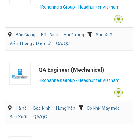
HRchannels Group - Headhunter Vietnam
Bắc Giang
Bắc Ninh
Hải Dương
Sản Xuất
Viễn Thông / Điện tử
QA/QC
QA Engineer (Mechanical)
HRchannels Group - Headhunter Vietnam
Hà nội
Bắc Ninh
Hưng Yên
Cơ khí/ Máy móc
Sản Xuất
QA/QC