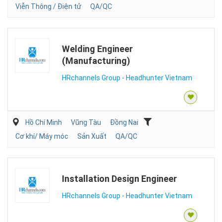
Viễn Thông / Điện tử
QA/QC
Welding Engineer
(Manufacturing)
HRchannels Group - Headhunter Vietnam
Hồ Chí Minh
Vũng Tàu
Đồng Nai
Cơ khí/ Máy móc
Sản Xuất
QA/QC
Installation Design Engineer
HRchannels Group - Headhunter Vietnam