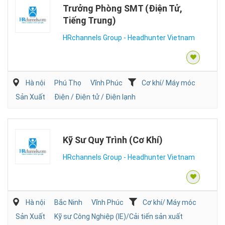
Trưởng Phòng SMT (Điện Tử,
Tiếng Trung)
HRchannels Group - Headhunter Vietnam
Hà nội
Phú Thọ
Vĩnh Phúc
Cơ khí/ Máy móc
Sản Xuất
Điện / Điện tử / Điện lạnh
Kỹ Sư Quy Trình (Cơ Khí)
HRchannels Group - Headhunter Vietnam
Hà nội
Bắc Ninh
Vĩnh Phúc
Cơ khí/ Máy móc
Sản Xuất
Kỹ sư Công Nghiệp (IE)/Cải tiến sản xuất