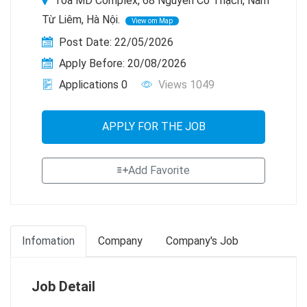
Tòa MD Complex, 68 Nguyễn Cơ Thạch, Nam
Từ Liêm, Hà Nội.
View om Map
Post Date: 22/05/2026
Apply Before: 20/08/2026
Applications 0
Views 1049
APPLY FOR THE JOB
Add Favorite
Infomation
Company
Company's Job
Job Detail