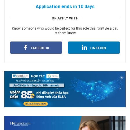
Application ends in 10 days
OR APPLY WITH
Know someone who would be perfect for this role this role? Be a pal,
let them know.
FACEBOOK
LINKEDIN