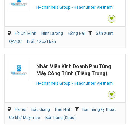
HRchannels Group - Headhunter Vietnam
Hồ Chí Minh
Bình Dương
Đồng Nai
Sản Xuất
QA/QC
In ấn / Xuất bản
Nhân Viên Kinh Doanh Phụ Tùng
Máy Công Trình (Tiếng Trung)
HRchannels Group - Headhunter Vietnam
Hà nội
Bắc Giang
Bắc Ninh
Bán hàng kỹ thuật
Cơ khí/ Máy móc
Bán hàng (Khác)