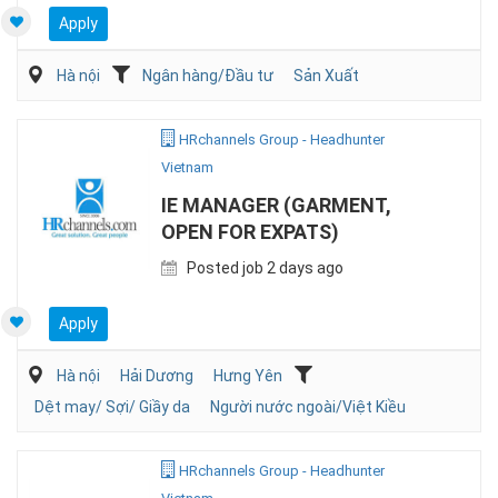
Apply
Hà nội
Ngân hàng/Đầu tư
Sản Xuất
HRchannels Group - Headhunter
Vietnam
IE MANAGER (GARMENT,
OPEN FOR EXPATS)
Posted job 2 days ago
Apply
Hà nội
Hải Dương
Hưng Yên
Dệt may/ Sợi/ Giầy da
Người nước ngoài/Việt Kiều
HRchannels Group - Headhunter