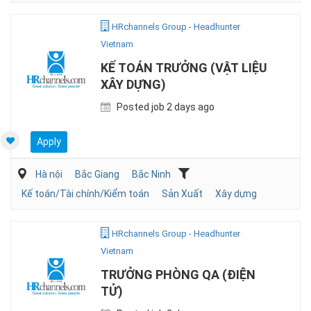
HRchannels Group - Headhunter
Vietnam
KẾ TOÁN TRƯỞNG (VẬT LIỆU
XÂY DỰNG)
Posted job 2 days ago
Apply
Hà nội
Bắc Giang
Bắc Ninh
Kế toán/Tài chính/Kiểm toán
Sản Xuất
Xây dựng
HRchannels Group - Headhunter
Vietnam
TRƯỞNG PHÒNG QA (ĐIỆN
TỬ)