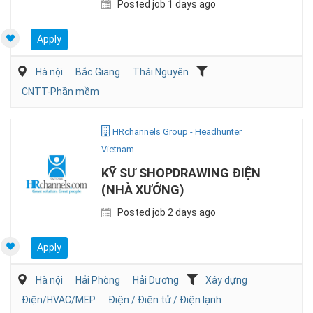
Posted job 1 days ago
Apply
Hà nội
Bắc Giang
Thái Nguyên
CNTT-Phần mềm
HRchannels Group - Headhunter
Vietnam
KỸ SƯ SHOPDRAWING ĐIỆN
(NHÀ XƯỞNG)
Posted job 2 days ago
Apply
Hà nội
Hải Phòng
Hải Dương
Xây dựng
Điện/HVAC/MEP
Điện / Điện tử / Điện lạnh