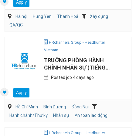
Apply
Hà nội
Hưng Yên
Thanh Hoá
Xây dựng
QA/QC
HRchannels Group - Headhunter
Vietnam
TRƯỞNG PHÒNG HÀNH
CHÍNH NHÂN SỰ (TIẾNG
NHẬT, SẢN XUẤT)
Posted job 4 days ago
Apply
Hồ Chí Minh
Bình Dương
Đồng Nai
Hành chánh/Thư ký
Nhân sự
An toàn lao động
HRchannels Group - Headhunter