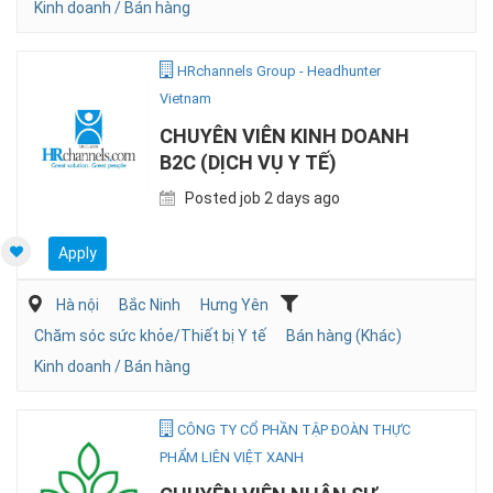
Kinh doanh / Bán hàng
HRchannels Group - Headhunter
Vietnam
CHUYÊN VIÊN KINH DOANH
B2C (DỊCH VỤ Y TẾ)
Posted job 2 days ago
Apply
Hà nội
Bắc Ninh
Hưng Yên
Chăm sóc sức khỏe/Thiết bị Y tế
Bán hàng (Khác)
Kinh doanh / Bán hàng
CÔNG TY CỔ PHẦN TẬP ĐOÀN THỰC
PHẨM LIÊN VIỆT XANH