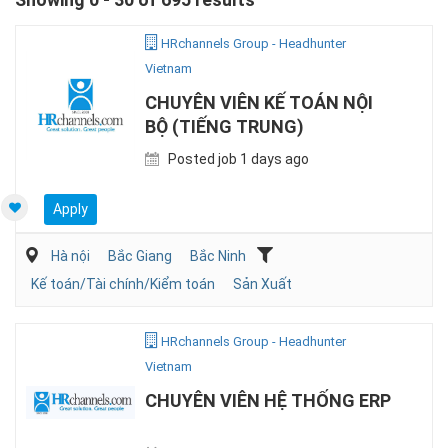
HRchannels Group - Headhunter
Vietnam
CHUYÊN VIÊN KẾ TOÁN NỘI
BỘ (TIẾNG TRUNG)
Posted job 1 days ago
Apply
Hà nội
Bắc Giang
Bắc Ninh
Kế toán/Tài chính/Kiểm toán
Sản Xuất
HRchannels Group - Headhunter
Vietnam
CHUYÊN VIÊN HỆ THỐNG ERP