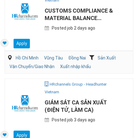
Vietnam
CUSTOMS COMPLIANCE &
MATERIAL BALANCE
SPECIALIST (EPE)
Posted job 2 days ago
Apply
Hồ Chí Minh
Vũng Tàu
Đồng Nai
Sản Xuất
Vận Chuyển/Giao Nhận
Xuất nhập khẩu
HRchannels Group - Headhunter
Vietnam
GIÁM SÁT CA SẢN XUẤT
(ĐIỆN TỬ, LÀM CA)
Posted job 3 days ago
Apply