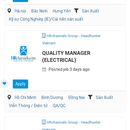
Hà nội
Bắc Ninh
Hưng Yên
Sản Xuất
Kỹ sư Công Nghiệp (IE)/Cải tiến sản xuất
HRchannels Group - Headhunter
Vietnam
QUALITY MANAGER
(ELECTRICAL)
Posted job 3 days ago
Apply
Hồ Chí Minh
Bình Dương
Đồng Nai
Sản Xuất
Viễn Thông / Điện tử
QA/QC
HRchannels Group - Headhunter
Vietnam