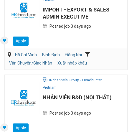
IMPORT - EXPORT & SALES
ADMIN EXECUTIVE
Posted job 3 days ago
Apply
Hồ Chí Minh
Bình Định
Đồng Nai
Vận Chuyển/Giao Nhận
Xuất nhập khẩu
HRchannels Group - Headhunter
Vietnam
NHÂN VIÊN R&D (NỘI THẤT)
Posted job 3 days ago
Apply