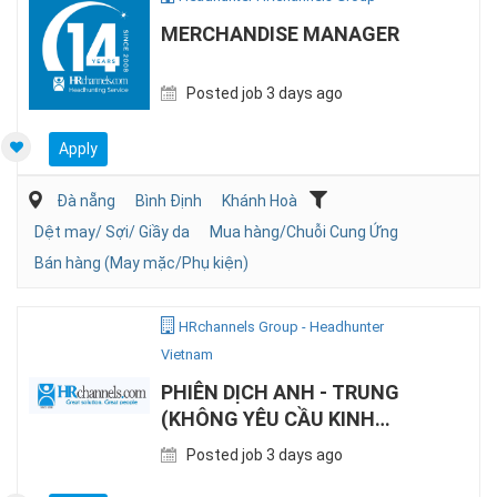
MERCHANDISE MANAGER
Posted job 3 days ago
Apply
Đà nẵng
Bình Định
Khánh Hoà
Dệt may/ Sợi/ Giầy da
Mua hàng/Chuỗi Cung Ứng
Bán hàng (May mặc/Phụ kiện)
HRchannels Group - Headhunter
Vietnam
PHIÊN DỊCH ANH - TRUNG
(KHÔNG YÊU CẦU KINH
NGHIỆM)
Posted job 3 days ago