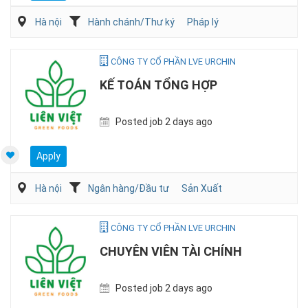
Hà nội
Hành chánh/Thư ký
Pháp lý
CÔNG TY CỔ PHẦN LVE URCHIN
KẾ TOÁN TỔNG HỢP
Posted job 2 days ago
Apply
Hà nội
Ngân hàng/Đầu tư
Sản Xuất
CÔNG TY CỔ PHẦN LVE URCHIN
CHUYÊN VIÊN TÀI CHÍNH
Posted job 2 days ago