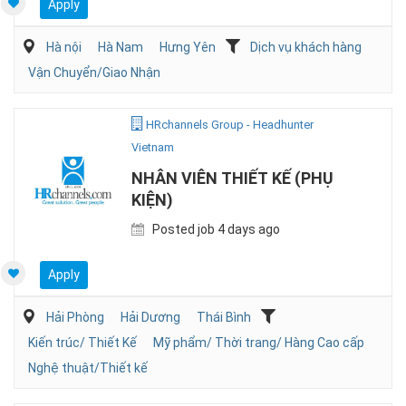
Apply
Hà nội
Hà Nam
Hưng Yên
Dịch vụ khách hàng
Vận Chuyển/Giao Nhận
HRchannels Group - Headhunter
Vietnam
NHÂN VIÊN THIẾT KẾ (PHỤ
KIỆN)
Posted job 4 days ago
Apply
Hải Phòng
Hải Dương
Thái Bình
Kiến trúc/ Thiết Kế
Mỹ phẩm/ Thời trang/ Hàng Cao cấp
Nghệ thuật/Thiết kế