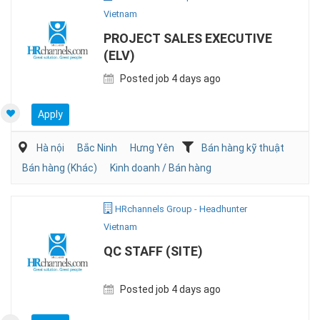
Vietnam
PROJECT SALES EXECUTIVE
(ELV)
Posted job 4 days ago
Apply
Hà nội
Bắc Ninh
Hưng Yên
Bán hàng kỹ thuật
Bán hàng (Khác)
Kinh doanh / Bán hàng
HRchannels Group - Headhunter
Vietnam
QC STAFF (SITE)
Posted job 4 days ago