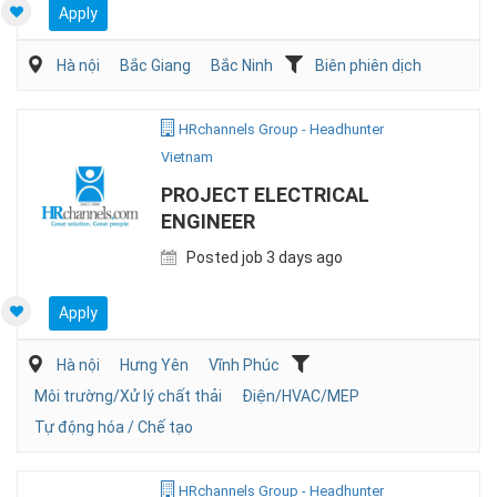
Apply
Hà nội
Bắc Giang
Bắc Ninh
Biên phiên dịch
HRchannels Group - Headhunter
Vietnam
PROJECT ELECTRICAL
ENGINEER
Posted job 3 days ago
Apply
Hà nội
Hưng Yên
Vĩnh Phúc
Môi trường/Xử lý chất thải
Điện/HVAC/MEP
Tự động hóa / Chế tạo
HRchannels Group - Headhunter