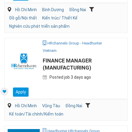
Hồ Chí Minh
Bình Dương
Đồng Nai
Đồ gỗ/Nội thất
Kiến trúc/ Thiết Kế
Nghiên cứu phát triển sản phẩm
HRchannels Group - Headhunter
Vietnam
FINANCE MANAGER
(MANUFACTURING)
Posted job 3 days ago
Apply
Hồ Chí Minh
Vũng Tàu
Đồng Nai
Kế toán/Tài chính/Kiểm toán
Headhunter HRchannels Group