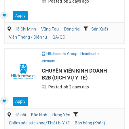
Posted job 2 days ago
Apply
Hồ Chí Minh
Vũng Tàu
Đồng Nai
Sản Xuất
Viễn Thông / Điện tử
QA/QC
HRchannels Group - Headhunter
Vietnam
CHUYÊN VIÊN KINH DOANH
B2B (DỊCH VỤ Y TẾ)
Posted job 2 days ago
Apply
Hà nội
Bắc Ninh
Hưng Yên
Chăm sóc sức khỏe/Thiết bị Y tế
Bán hàng (Khác)