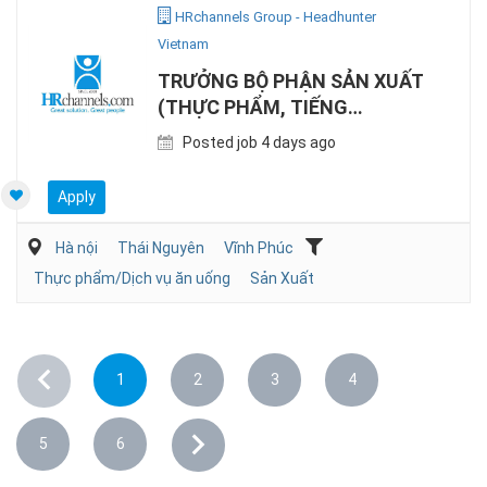
HRchannels Group - Headhunter
Vietnam
TRƯỞNG BỘ PHẬN SẢN XUẤT
(THỰC PHẨM, TIẾNG
ANH/NHẬT)
Posted job 4 days ago
Apply
Hà nội
Thái Nguyên
Vĩnh Phúc
Thực phẩm/Dịch vụ ăn uống
Sản Xuất
1
2
3
4
5
6