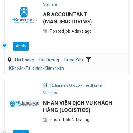
Vietnam
AR ACCOUNTANT
(MANUFACTURING)
Posted job 4 days ago
Apply
Hải Phòng
Hải Dương
Hưng Yên
Kế toán/Tài chính/Kiểm toán
HRchannels Group - Headhunter
Vietnam
NHÂN VIÊN DỊCH VỤ KHÁCH
HÀNG (LOGISTICS)
Posted job 4 days ago