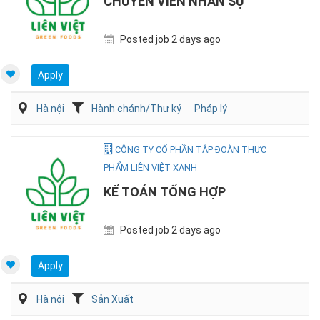
CHUYÊN VIÊN NHÂN SỰ
Posted job 2 days ago
Apply
Hà nội
Hành chánh/Thư ký
Pháp lý
CÔNG TY CỔ PHẦN TẬP ĐOÀN THỰC
PHẨM LIÊN VIỆT XANH
KẾ TOÁN TỔNG HỢP
Posted job 2 days ago
Apply
Hà nội
Sản Xuất