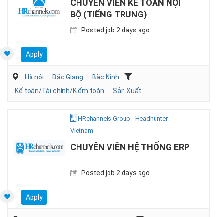
CHUYÊN VIÊN KẾ TOÁN NỘI
BỘ (TIẾNG TRUNG)
Posted job 2 days ago
Apply
Hà nội
Bắc Giang
Bắc Ninh
Kế toán/Tài chính/Kiểm toán
Sản Xuất
HRchannels Group - Headhunter
Vietnam
CHUYÊN VIÊN HỆ THỐNG ERP
Posted job 2 days ago
Apply