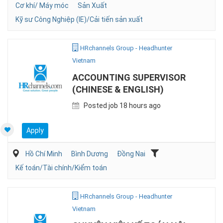
Cơ khí/ Máy móc
Sản Xuất
Kỹ sư Công Nghiệp (IE)/Cải tiến sản xuất
HRchannels Group - Headhunter
Vietnam
ACCOUNTING SUPERVISOR
(CHINESE & ENGLISH)
Posted job 18 hours ago
Apply
Hồ Chí Minh
Bình Dương
Đồng Nai
Kế toán/Tài chính/Kiểm toán
HRchannels Group - Headhunter
Vietnam