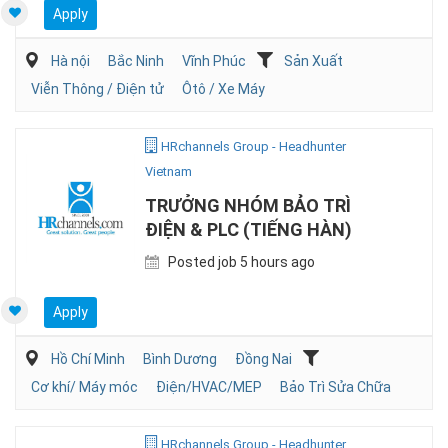
Apply
Hà nội
Bắc Ninh
Vĩnh Phúc
Sản Xuất
Viễn Thông / Điện tử
Ôtô / Xe Máy
HRchannels Group - Headhunter
Vietnam
TRƯỞNG NHÓM BẢO TRÌ
ĐIỆN & PLC (TIẾNG HÀN)
Posted job 5 hours ago
Apply
Hồ Chí Minh
Bình Dương
Đồng Nai
Cơ khí/ Máy móc
Điện/HVAC/MEP
Bảo Trì Sửa Chữa
HRchannels Group - Headhunter