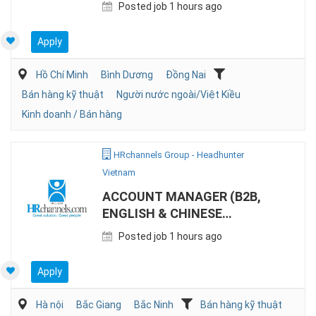
SPEAKING)
Posted job 1 hours ago
Apply
Hồ Chí Minh
Bình Dương
Đồng Nai
Bán hàng kỹ thuật
Người nước ngoài/Việt Kiều
Kinh doanh / Bán hàng
HRchannels Group - Headhunter
Vietnam
ACCOUNT MANAGER (B2B,
ENGLISH & CHINESE
SPEAKING)
Posted job 1 hours ago
Apply
Hà nội
Bắc Giang
Bắc Ninh
Bán hàng kỹ thuật