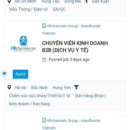
Hồ Chí Minh
Vũng Tàu
Đồng Nai
Sản Xuất
Viễn Thông / Điện tử
QA/QC
HRchannels Group - Headhunter
Vietnam
CHUYÊN VIÊN KINH DOANH
B2B (DỊCH VỤ Y TẾ)
Posted job 3 days ago
Apply
Hà nội
Bắc Ninh
Hưng Yên
Chăm sóc sức khỏe/Thiết bị Y tế
Bán hàng (Khác)
Kinh doanh / Bán hàng
HRchannels Group - Headhunter
Vietnam