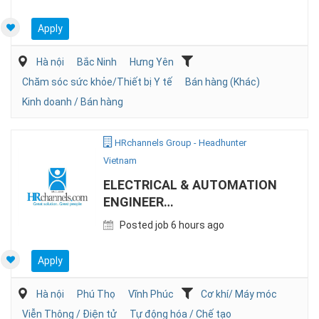
Apply
Hà nội
Bắc Ninh
Hưng Yên
Chăm sóc sức khỏe/Thiết bị Y tế
Bán hàng (Khác)
Kinh doanh / Bán hàng
HRchannels Group - Headhunter
Vietnam
ELECTRICAL & AUTOMATION
ENGINEER
(MANUFACTURING)
Posted job 6 hours ago
Apply
Hà nội
Phú Thọ
Vĩnh Phúc
Cơ khí/ Máy móc
Viễn Thông / Điện tử
Tự động hóa / Chế tạo