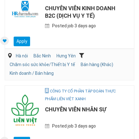
CHUYÊN VIÊN KINH DOANH
B2C (DỊCH VỤ Y TẾ)
Posted job 3 days ago
Apply
Hà nội
Bắc Ninh
Hưng Yên
Chăm sóc sức khỏe/Thiết bị Y tế
Bán hàng (Khác)
Kinh doanh / Bán hàng
CÔNG TY CỔ PHẦN TẬP ĐOÀN THỰC
PHẨM LIÊN VIỆT XANH
CHUYÊN VIÊN NHÂN SỰ
Posted job 3 days ago