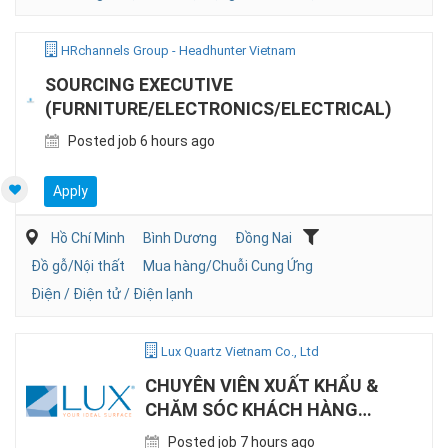
HRchannels Group - Headhunter Vietnam
SOURCING EXECUTIVE
(FURNITURE/ELECTRONICS/ELECTRICAL)
Posted job 6 hours ago
Apply
Hồ Chí Minh
Bình Dương
Đồng Nai
Đồ gỗ/Nội thất
Mua hàng/Chuỗi Cung Ứng
Điện / Điện tử / Điện lạnh
Lux Quartz Vietnam Co., Ltd
CHUYÊN VIÊN XUẤT KHẨU &
CHĂM SÓC KHÁCH HÀNG
(B2B)
Posted job 7 hours ago