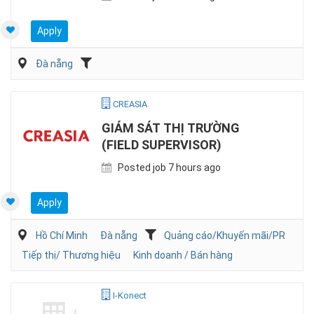
Apply
Đà nẵng
CREASIA
GIÁM SÁT THỊ TRƯỜNG
(FIELD SUPERVISOR)
Posted job 7 hours ago
Apply
Hồ Chí Minh
Đà nẵng
Quảng cáo/Khuyến mãi/PR
Tiếp thị/ Thương hiệu
Kinh doanh / Bán hàng
I-Konect