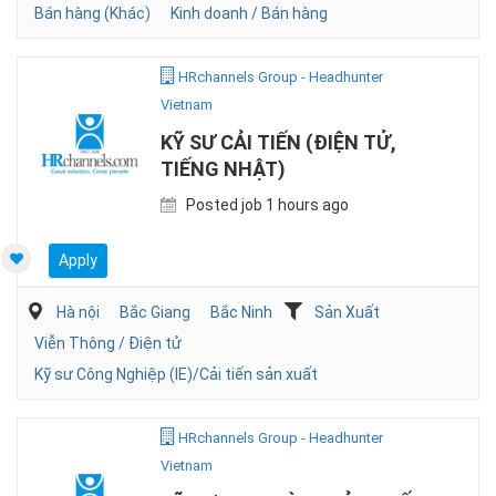
Bán hàng (Khác)
Kinh doanh / Bán hàng
HRchannels Group - Headhunter
Vietnam
KỸ SƯ CẢI TIẾN (ĐIỆN TỬ,
TIẾNG NHẬT)
Posted job 1 hours ago
Apply
Hà nội
Bắc Giang
Bắc Ninh
Sản Xuất
Viễn Thông / Điện tử
Kỹ sư Công Nghiệp (IE)/Cải tiến sản xuất
HRchannels Group - Headhunter
Vietnam