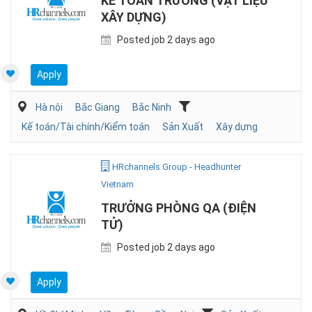
KẾ TOÁN TRƯỞNG (VẬT LIỆU
XÂY DỰNG)
Posted job 2 days ago
Apply
Hà nội
Bắc Giang
Bắc Ninh
Kế toán/Tài chính/Kiểm toán
Sản Xuất
Xây dựng
HRchannels Group - Headhunter
Vietnam
TRƯỞNG PHÒNG QA (ĐIỆN
TỬ)
Posted job 2 days ago
Apply