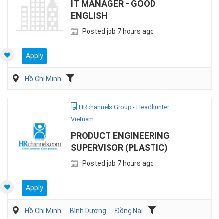
IT MANAGER - GOOD
ENGLISH
Posted job 7 hours ago
Apply
Hồ Chí Minh
HRchannels Group - Headhunter
Vietnam
PRODUCT ENGINEERING
SUPERVISOR (PLASTIC)
Posted job 7 hours ago
Apply
Hồ Chí Minh
Bình Dương
Đồng Nai