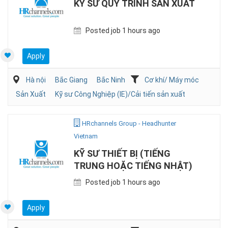
KỸ SƯ QUY TRÌNH SẢN XUẤT
Posted job 1 hours ago
Apply
Hà nội
Bắc Giang
Bắc Ninh
Cơ khí/ Máy móc
Sản Xuất
Kỹ sư Công Nghiệp (IE)/Cải tiến sản xuất
HRchannels Group - Headhunter
Vietnam
KỸ SƯ THIẾT BỊ (TIẾNG
TRUNG HOẶC TIẾNG NHẬT)
Posted job 1 hours ago
Apply