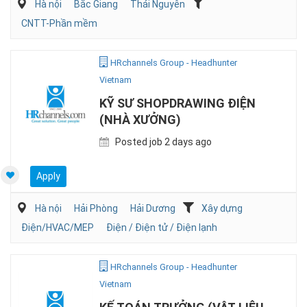
Hà nội
Bắc Giang
Thái Nguyên
CNTT-Phần mềm
HRchannels Group - Headhunter
Vietnam
KỸ SƯ SHOPDRAWING ĐIỆN
(NHÀ XƯỞNG)
Posted job 2 days ago
Apply
Hà nội
Hải Phòng
Hải Dương
Xây dựng
Điện/HVAC/MEP
Điện / Điện tử / Điện lạnh
HRchannels Group - Headhunter
Vietnam