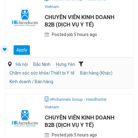
Vietnam
CHUYÊN VIÊN KINH DOANH
B2B (DỊCH VỤ Y TẾ)
Posted job 5 hours ago
Apply
Hà nội
Bắc Ninh
Hưng Yên
Chăm sóc sức khỏe/Thiết bị Y tế
Bán hàng (Khác)
Kinh doanh / Bán hàng
HRchannels Group - Headhunter
Vietnam
CHUYÊN VIÊN KINH DOANH
B2B (DỊCH VỤ Y TẾ)
Posted job 5 hours ago