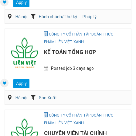
Apply
Hà nội
Hành chánh/Thư ký
Pháp lý
CÔNG TY CỔ PHẦN TẬP ĐOÀN THỰC
PHẨM LIÊN VIỆT XANH
KẾ TOÁN TỔNG HỢP
Posted job 3 days ago
Apply
Hà nội
Sản Xuất
CÔNG TY CỔ PHẦN TẬP ĐOÀN THỰC
PHẨM LIÊN VIỆT XANH
CHUYÊN VIÊN TÀI CHÍNH