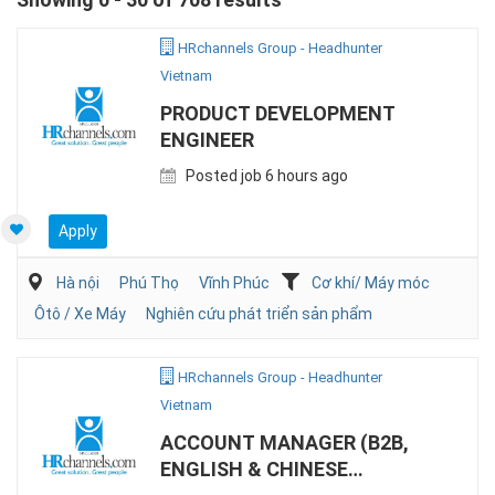
HRchannels Group - Headhunter
Vietnam
PRODUCT DEVELOPMENT
ENGINEER
Posted job 6 hours ago
Apply
Hà nội
Phú Thọ
Vĩnh Phúc
Cơ khí/ Máy móc
Ôtô / Xe Máy
Nghiên cứu phát triển sản phẩm
HRchannels Group - Headhunter
Vietnam
ACCOUNT MANAGER (B2B,
ENGLISH & CHINESE