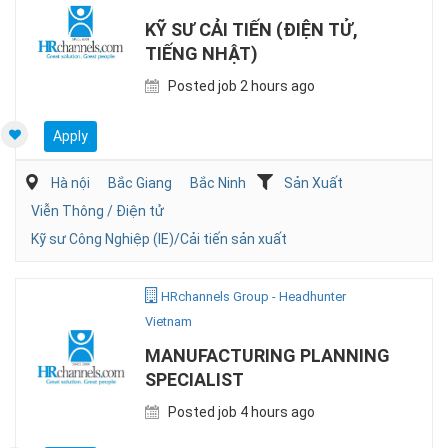
KỸ SƯ CẢI TIẾN (ĐIỆN TỬ,
TIẾNG NHẬT)
Posted job 2 hours ago
Apply
Hà nội
Bắc Giang
Bắc Ninh
Sản Xuất
Viễn Thông / Điện tử
Kỹ sư Công Nghiệp (IE)/Cải tiến sản xuất
HRchannels Group - Headhunter
Vietnam
MANUFACTURING PLANNING
SPECIALIST
Posted job 4 hours ago