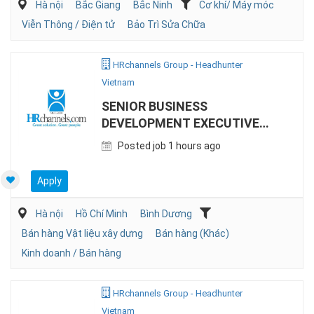
Hà nội
Bắc Giang
Bắc Ninh
Cơ khí/ Máy móc
Viễn Thông / Điện tử
Bảo Trì Sửa Chữa
HRchannels Group - Headhunter
Vietnam
SENIOR BUSINESS
DEVELOPMENT EXECUTIVE
(STEEL)
Posted job 1 hours ago
Apply
Hà nội
Hồ Chí Minh
Bình Dương
Bán hàng Vật liệu xây dựng
Bán hàng (Khác)
Kinh doanh / Bán hàng
HRchannels Group - Headhunter
Vietnam