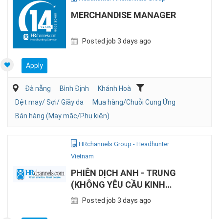
MERCHANDISE MANAGER
Posted job 3 days ago
Apply
Đà nẵng
Bình Định
Khánh Hoà
Dệt may/ Sợi/ Giầy da
Mua hàng/Chuỗi Cung Ứng
Bán hàng (May mặc/Phụ kiện)
HRchannels Group - Headhunter
Vietnam
PHIÊN DỊCH ANH - TRUNG
(KHÔNG YÊU CẦU KINH
NGHIỆM)
Posted job 3 days ago