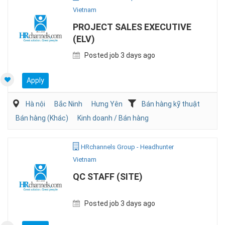
Vietnam
PROJECT SALES EXECUTIVE
(ELV)
Posted job 3 days ago
Apply
Hà nội
Bắc Ninh
Hưng Yên
Bán hàng kỹ thuật
Bán hàng (Khác)
Kinh doanh / Bán hàng
HRchannels Group - Headhunter
Vietnam
QC STAFF (SITE)
Posted job 3 days ago