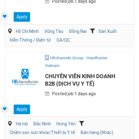
Posted job 1 days ago
Apply
Hồ Chí Minh
Vũng Tàu
Đồng Nai
Sản Xuất
Viễn Thông / Điện tử
QA/QC
HRchannels Group - Headhunter
Vietnam
CHUYÊN VIÊN KINH DOANH
B2B (DỊCH VỤ Y TẾ)
Posted job 1 days ago
Apply
Hà nội
Bắc Ninh
Hưng Yên
Chăm sóc sức khỏe/Thiết bị Y tế
Bán hàng (Khác)