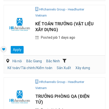
HRchannels Group - Headhunter
Vietnam
KẾ TOÁN TRƯỞNG (VẬT LIỆU
XÂY DỰNG)
Posted job 1 days ago
Apply
Hà nội
Bắc Giang
Bắc Ninh
Kế toán/Tài chính/Kiểm toán
Sản Xuất
Xây dựng
HRchannels Group - Headhunter
Vietnam
TRƯỞNG PHÒNG QA (ĐIỆN
TỬ)