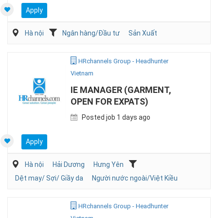
Apply
Hà nội
Ngân hàng/Đầu tư
Sản Xuất
HRchannels Group - Headhunter
Vietnam
IE MANAGER (GARMENT,
OPEN FOR EXPATS)
Posted job 1 days ago
Apply
Hà nội
Hải Dương
Hưng Yên
Dệt may/ Sợi/ Giầy da
Người nước ngoài/Việt Kiều
HRchannels Group - Headhunter