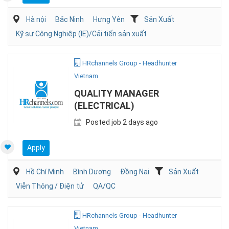
Hà nội
Bắc Ninh
Hưng Yên
Sản Xuất
Kỹ sư Công Nghiệp (IE)/Cải tiến sản xuất
HRchannels Group - Headhunter
Vietnam
QUALITY MANAGER
(ELECTRICAL)
Posted job 2 days ago
Apply
Hồ Chí Minh
Bình Dương
Đồng Nai
Sản Xuất
Viễn Thông / Điện tử
QA/QC
HRchannels Group - Headhunter
Vietnam