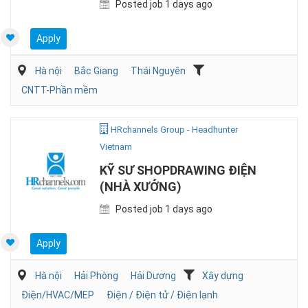
Posted job 1 days ago
Apply
Hà nội
Bắc Giang
Thái Nguyên
CNTT-Phần mềm
HRchannels Group - Headhunter
Vietnam
KỸ SƯ SHOPDRAWING ĐIỆN
(NHÀ XƯỞNG)
Posted job 1 days ago
Apply
Hà nội
Hải Phòng
Hải Dương
Xây dựng
Điện/HVAC/MEP
Điện / Điện tử / Điện lạnh