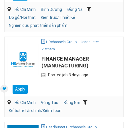
Hồ Chí Minh
Bình Dương
Đồng Nai
Đồ gỗ/Nội thất
Kiến trúc/ Thiết Kế
Nghiên cứu phát triển sản phẩm
HRchannels Group - Headhunter
Vietnam
FINANCE MANAGER
(MANUFACTURING)
Posted job 3 days ago
Apply
Hồ Chí Minh
Vũng Tàu
Đồng Nai
Kế toán/Tài chính/Kiểm toán
Headhunter HRchannels Group