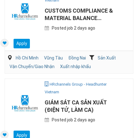
Vietnam
CUSTOMS COMPLIANCE &
MATERIAL BALANCE
SPECIALIST (EPE)
Posted job 2 days ago
Apply
Hồ Chí Minh
Vũng Tàu
Đồng Nai
Sản Xuất
Vận Chuyển/Giao Nhận
Xuất nhập khẩu
HRchannels Group - Headhunter
Vietnam
GIÁM SÁT CA SẢN XUẤT
(ĐIỆN TỬ, LÀM CA)
Posted job 2 days ago
Apply