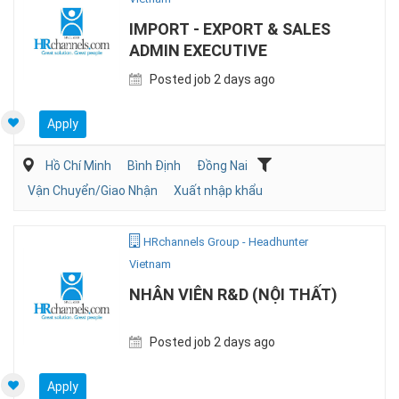
IMPORT - EXPORT & SALES
ADMIN EXECUTIVE
Posted job 2 days ago
Apply
Hồ Chí Minh
Bình Định
Đồng Nai
Vận Chuyển/Giao Nhận
Xuất nhập khẩu
HRchannels Group - Headhunter
Vietnam
NHÂN VIÊN R&D (NỘI THẤT)
Posted job 2 days ago
Apply