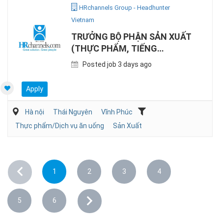
HRchannels Group - Headhunter
Vietnam
TRƯỞNG BỘ PHẬN SẢN XUẤT
(THỰC PHẨM, TIẾNG
ANH/NHẬT)
Posted job 3 days ago
Apply
Hà nội
Thái Nguyên
Vĩnh Phúc
Thực phẩm/Dịch vụ ăn uống
Sản Xuất
1
2
3
4
5
6