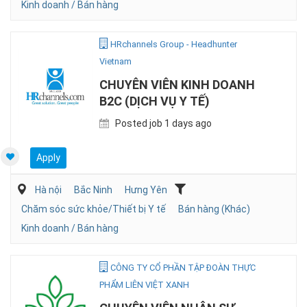
Kinh doanh / Bán hàng
HRchannels Group - Headhunter
Vietnam
CHUYÊN VIÊN KINH DOANH
B2C (DỊCH VỤ Y TẾ)
Posted job 1 days ago
Apply
Hà nội
Bắc Ninh
Hưng Yên
Chăm sóc sức khỏe/Thiết bị Y tế
Bán hàng (Khác)
Kinh doanh / Bán hàng
CÔNG TY CỔ PHẦN TẬP ĐOÀN THỰC
PHẨM LIÊN VIỆT XANH