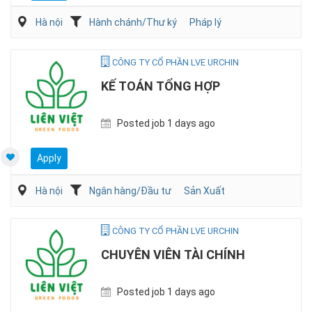
Hà nội
Hành chánh/Thư ký
Pháp lý
CÔNG TY CỔ PHẦN LVE URCHIN
KẾ TOÁN TỔNG HỢP
Posted job 1 days ago
Apply
Hà nội
Ngân hàng/Đầu tư
Sản Xuất
CÔNG TY CỔ PHẦN LVE URCHIN
CHUYÊN VIÊN TÀI CHÍNH
Posted job 1 days ago