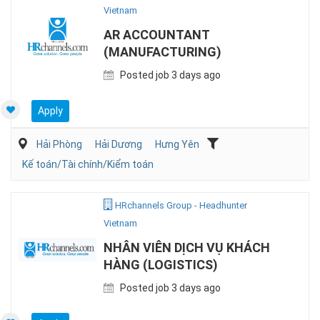
Vietnam
AR ACCOUNTANT
(MANUFACTURING)
Posted job 3 days ago
Apply
Hải Phòng
Hải Dương
Hưng Yên
Kế toán/Tài chính/Kiểm toán
HRchannels Group - Headhunter
Vietnam
NHÂN VIÊN DỊCH VỤ KHÁCH
HÀNG (LOGISTICS)
Posted job 3 days ago