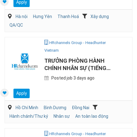
Apply
Hà nội
Hưng Yên
Thanh Hoá
Xây dựng
QA/QC
HRchannels Group - Headhunter
Vietnam
TRƯỞNG PHÒNG HÀNH
CHÍNH NHÂN SỰ (TIẾNG
NHẬT, SẢN XUẤT)
Posted job 3 days ago
Apply
Hồ Chí Minh
Bình Dương
Đồng Nai
Hành chánh/Thư ký
Nhân sự
An toàn lao động
HRchannels Group - Headhunter