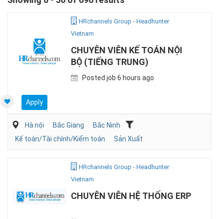
HRchannels Group - Headhunter
Vietnam
CHUYÊN VIÊN KẾ TOÁN NỘI
BỘ (TIẾNG TRUNG)
Posted job 6 hours ago
Apply
Hà nội
Bắc Giang
Bắc Ninh
Kế toán/Tài chính/Kiểm toán
Sản Xuất
HRchannels Group - Headhunter
Vietnam
CHUYÊN VIÊN HỆ THỐNG ERP