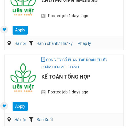
CHUYÊN VIÊN NHÂN SỰ
Posted job 1 days ago
Apply
Hà nội
Hành chánh/Thư ký
Pháp lý
CÔNG TY CỔ PHẦN TẬP ĐOÀN THỰC
PHẨM LIÊN VIỆT XANH
KẾ TOÁN TỔNG HỢP
Posted job 1 days ago
Apply
Hà nội
Sản Xuất