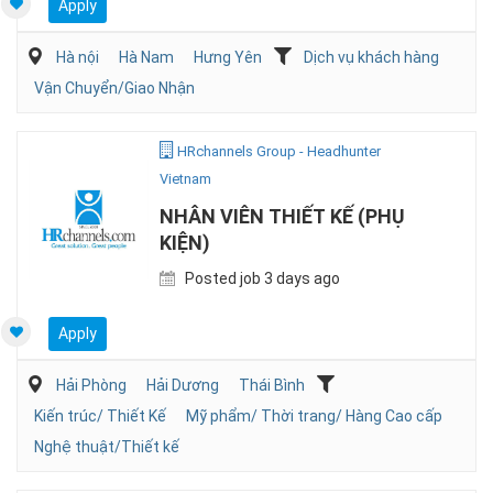
Apply
Hà nội
Hà Nam
Hưng Yên
Dịch vụ khách hàng
Vận Chuyển/Giao Nhận
HRchannels Group - Headhunter
Vietnam
NHÂN VIÊN THIẾT KẾ (PHỤ
KIỆN)
Posted job 3 days ago
Apply
Hải Phòng
Hải Dương
Thái Bình
Kiến trúc/ Thiết Kế
Mỹ phẩm/ Thời trang/ Hàng Cao cấp
Nghệ thuật/Thiết kế