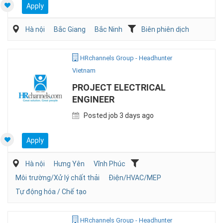
Apply
Hà nội
Bắc Giang
Bắc Ninh
Biên phiên dịch
HRchannels Group - Headhunter
Vietnam
PROJECT ELECTRICAL
ENGINEER
Posted job 3 days ago
Apply
Hà nội
Hưng Yên
Vĩnh Phúc
Môi trường/Xử lý chất thải
Điện/HVAC/MEP
Tự động hóa / Chế tạo
HRchannels Group - Headhunter