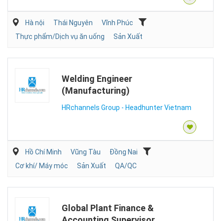
Hà nội
Thái Nguyên
Vĩnh Phúc
Thực phẩm/Dịch vụ ăn uống
Sản Xuất
Welding Engineer
(Manufacturing)
HRchannels Group - Headhunter Vietnam
Hồ Chí Minh
Vũng Tàu
Đồng Nai
Cơ khí/ Máy móc
Sản Xuất
QA/QC
Global Plant Finance &
Accounting Supervisor