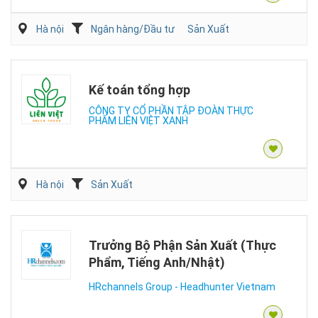
Hà nội
Ngân hàng/Đầu tư
Sản Xuất
Kế toán tổng hợp
CÔNG TY CỔ PHẦN TẬP ĐOÀN THỰC
PHẨM LIÊN VIỆT XANH
Hà nội
Sản Xuất
Trưởng Bộ Phận Sản Xuất (Thực
Phẩm, Tiếng Anh/Nhật)
HRchannels Group - Headhunter Vietnam