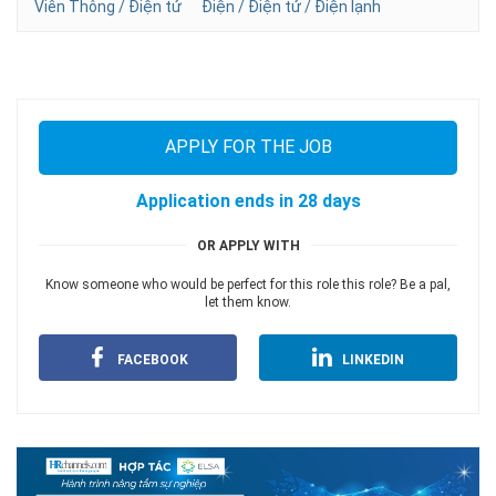
Viễn Thông / Điện tử
Điện / Điện tử / Điện lạnh
APPLY FOR THE JOB
Application ends in 28 days
OR APPLY WITH
Know someone who would be perfect for this role this role? Be a pal,
let them know.
FACEBOOK
LINKEDIN