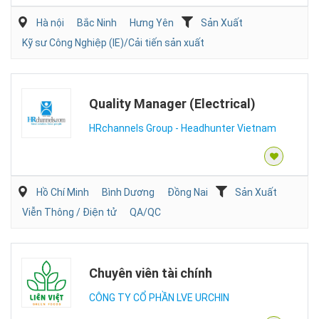
Hà nội
Bắc Ninh
Hưng Yên
Sản Xuất
Kỹ sư Công Nghiệp (IE)/Cải tiến sản xuất
Quality Manager (Electrical)
HRchannels Group - Headhunter Vietnam
Hồ Chí Minh
Bình Dương
Đồng Nai
Sản Xuất
Viễn Thông / Điện tử
QA/QC
Chuyên viên tài chính
CÔNG TY CỔ PHẦN LVE URCHIN