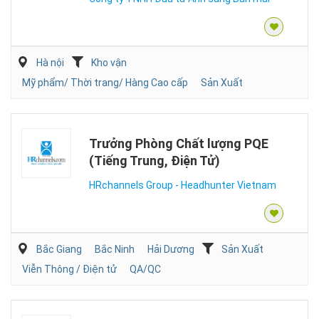
Hà nội
Kho vận
Mỹ phẩm/ Thời trang/ Hàng Cao cấp
Sản Xuất
Trưởng Phòng Chất lượng PQE
(Tiếng Trung, Điện Tử)
HRchannels Group - Headhunter Vietnam
Bắc Giang
Bắc Ninh
Hải Dương
Sản Xuất
Viễn Thông / Điện tử
QA/QC