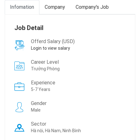
Infomation
Company
Company's Job
Job Detail
Offerd Salary (USD)
Login to view salary
Career Level
Trưởng Phòng
Experience
5-7 Years
Gender
Male
Sector
Hà nội, Hà Nam, Ninh Bình