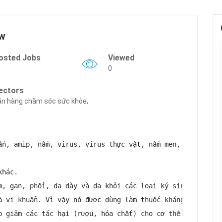
ew
osted Jobs
Viewed
0
ectors
n hàng chăm sóc sức khỏe,
ẩn, amip, nấm, virus, virus thực vật, nấm men, giun đũa, 
hác.

m, gan, phổi, dạ dày và da khỏi các loại ký sinh trùng.

à vi khuẩn. Vì vậy nó được dùng làm thuốc kháng sinh giả
p giảm các tác hại (rượu, hóa chất) cho cơ thể.