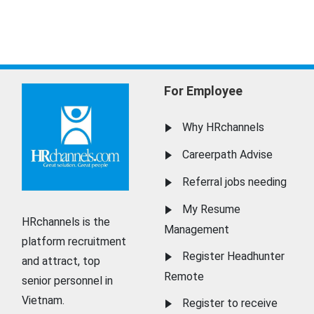
For Employee
Why HRchannels
Careerpath Advise
Referral jobs needing
My Resume
HRchannels is the
Management
platform recruitment
Register Headhunter
and attract, top
Remote
senior personnel in
Vietnam.
Register to receive