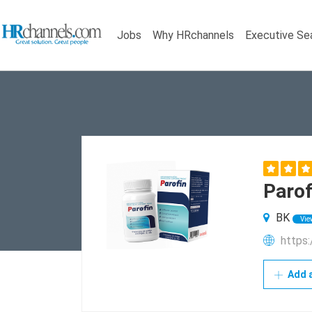
Jobs
Why HRchannels
Executive Se
Parof
BK
Vie
https:
Add a