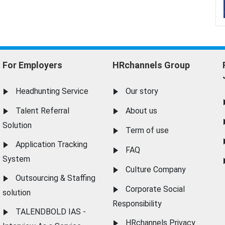
For Employers
HRchannels Group
Headhunting Service
Our story
Talent Referral
About us
Solution
Term of use
Application Tracking
FAQ
System
Culture Company
Outsourcing & Staffing
Corporate Social
solution
Responsibility
TALENDBOLD IAS -
HRchannels Privacy