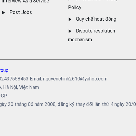
Interview As a Service
Policy
Post Jobs
Quy chế hoạt động
Dispute resolution
mechanism
roup
ại: 02437558453 Email: nguyenchinh2610@yahoo.com
y, Hà Nội, Việt Nam
5-GP
ày 20 tháng 06 năm 2008, đăng ký thay đổi lần thứ 4 ngày 20/