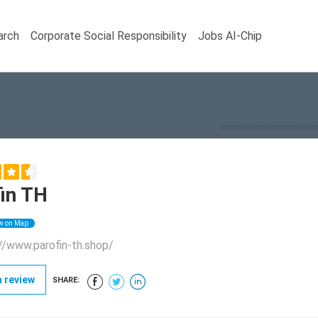
arch
Corporate Social Responsibility
Jobs AI-Chip
in TH
w on Map
//www.parofin-th.shop/
 review
SHARE: