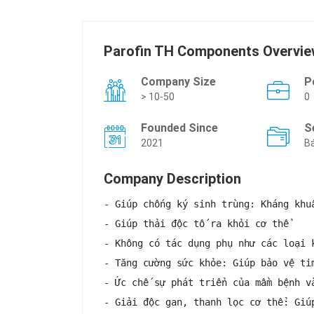
Parofin TH Components Overvi
Company Size
P
> 10-50
0
Founded Since
S
2021
Bá
Company Description
- Giúp chống ký sinh trùng: Kháng khu
- Giúp thải độc tố ra khỏi cơ thể

- Không có tác dụng phụ như các loại k
- Tăng cường sức khỏe: Giúp bảo vệ ti
- Ức chế sự phát triển của mầm bệnh v
- Giải độc gan, thanh lọc cơ thể: Giú