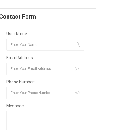
Contact Form
User Name:
Email Address:
Phone Number:
Cestoda và ức chế sản xuất aflatoxin.

Message:
i quyết các triệu chứng rối loạn tiêu hóa như đau bụng, c