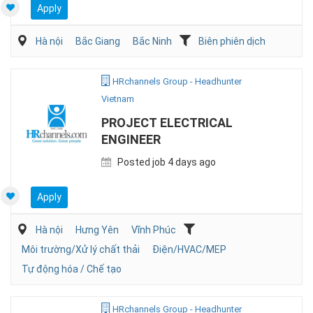
Apply
Hà nội
Bắc Giang
Bắc Ninh
Biên phiên dịch
HRchannels Group - Headhunter
Vietnam
PROJECT ELECTRICAL
ENGINEER
Posted job 4 days ago
Apply
Hà nội
Hưng Yên
Vĩnh Phúc
Môi trường/Xử lý chất thải
Điện/HVAC/MEP
Tự động hóa / Chế tạo
HRchannels Group - Headhunter