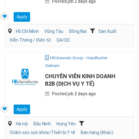
Posted job 2 days ago
Apply
Hồ Chí Minh
Vũng Tàu
Đồng Nai
Sản Xuất
Viễn Thông / Điện tử
QA/QC
HRchannels Group - Headhunter
Vietnam
CHUYÊN VIÊN KINH DOANH
B2B (DỊCH VỤ Y TẾ)
Posted job 2 days ago
Apply
Hà nội
Bắc Ninh
Hưng Yên
Chăm sóc sức khỏe/Thiết bị Y tế
Bán hàng (Khác)