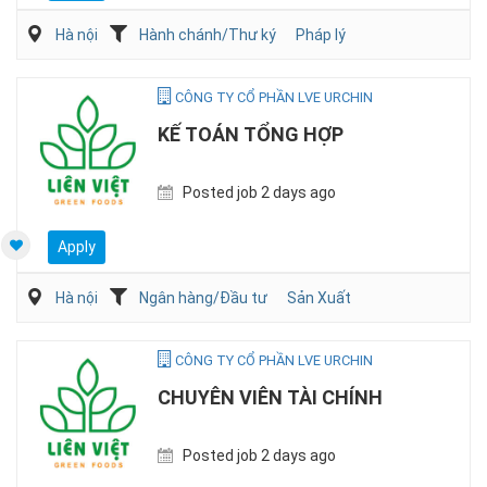
Hà nội
Hành chánh/Thư ký
Pháp lý
CÔNG TY CỔ PHẦN LVE URCHIN
KẾ TOÁN TỔNG HỢP
Posted job 2 days ago
Apply
Hà nội
Ngân hàng/Đầu tư
Sản Xuất
CÔNG TY CỔ PHẦN LVE URCHIN
CHUYÊN VIÊN TÀI CHÍNH
Posted job 2 days ago