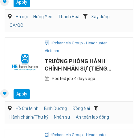
Apply
Hà nội
Hưng Yên
Thanh Hoá
Xây dựng
QA/QC
HRchannels Group - Headhunter
Vietnam
TRƯỞNG PHÒNG HÀNH
CHÍNH NHÂN SỰ (TIẾNG
NHẬT, SẢN XUẤT)
Posted job 4 days ago
Apply
Hồ Chí Minh
Bình Dương
Đồng Nai
Hành chánh/Thư ký
Nhân sự
An toàn lao động
HRchannels Group - Headhunter