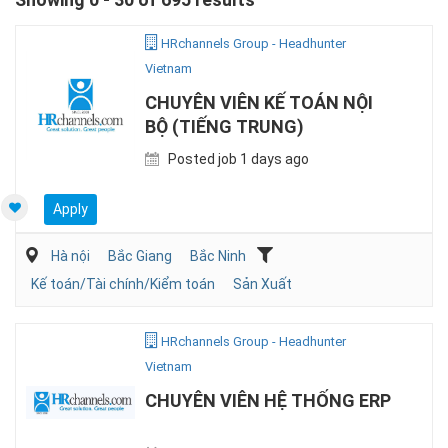
HRchannels Group - Headhunter
Vietnam
CHUYÊN VIÊN KẾ TOÁN NỘI
BỘ (TIẾNG TRUNG)
Posted job 1 days ago
Apply
Hà nội
Bắc Giang
Bắc Ninh
Kế toán/Tài chính/Kiểm toán
Sản Xuất
HRchannels Group - Headhunter
Vietnam
CHUYÊN VIÊN HỆ THỐNG ERP