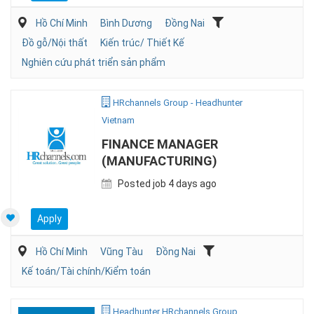
Hồ Chí Minh
Bình Dương
Đồng Nai
Đồ gỗ/Nội thất
Kiến trúc/ Thiết Kế
Nghiên cứu phát triển sản phẩm
HRchannels Group - Headhunter
Vietnam
FINANCE MANAGER
(MANUFACTURING)
Posted job 4 days ago
Apply
Hồ Chí Minh
Vũng Tàu
Đồng Nai
Kế toán/Tài chính/Kiểm toán
Headhunter HRchannels Group