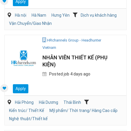
Apply
Hà nội
Hà Nam
Hưng Yên
Dịch vụ khách hàng
Vận Chuyển/Giao Nhận
HRchannels Group - Headhunter
Vietnam
NHÂN VIÊN THIẾT KẾ (PHỤ
KIỆN)
Posted job 4 days ago
Apply
Hải Phòng
Hải Dương
Thái Bình
Kiến trúc/ Thiết Kế
Mỹ phẩm/ Thời trang/ Hàng Cao cấp
Nghệ thuật/Thiết kế