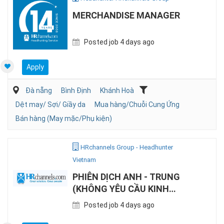
MERCHANDISE MANAGER
Posted job 4 days ago
Apply
Đà nẵng
Bình Định
Khánh Hoà
Dệt may/ Sợi/ Giầy da
Mua hàng/Chuỗi Cung Ứng
Bán hàng (May mặc/Phụ kiện)
HRchannels Group - Headhunter
Vietnam
PHIÊN DỊCH ANH - TRUNG
(KHÔNG YÊU CẦU KINH
NGHIỆM)
Posted job 4 days ago