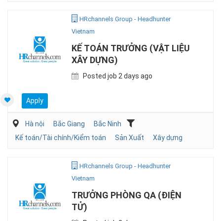
HRchannels Group - Headhunter
Vietnam
KẾ TOÁN TRƯỞNG (VẬT LIỆU
XÂY DỰNG)
Posted job 2 days ago
Apply
Hà nội
Bắc Giang
Bắc Ninh
Kế toán/Tài chính/Kiểm toán
Sản Xuất
Xây dựng
HRchannels Group - Headhunter
Vietnam
TRƯỞNG PHÒNG QA (ĐIỆN
TỬ)