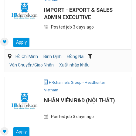
IMPORT - EXPORT & SALES
ADMIN EXECUTIVE
Posted job 3 days ago
Apply
Hồ Chí Minh
Bình Định
Đồng Nai
Vận Chuyển/Giao Nhận
Xuất nhập khẩu
HRchannels Group - Headhunter
Vietnam
NHÂN VIÊN R&D (NỘI THẤT)
Posted job 3 days ago
Apply