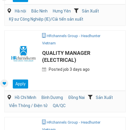
Hà nội
Bắc Ninh
Hưng Yên
Sản Xuất
Kỹ sư Công Nghiệp (IE)/Cải tiến sản xuất
HRchannels Group - Headhunter
Vietnam
QUALITY MANAGER
(ELECTRICAL)
Posted job 3 days ago
Apply
Hồ Chí Minh
Bình Dương
Đồng Nai
Sản Xuất
Viễn Thông / Điện tử
QA/QC
HRchannels Group - Headhunter
Vietnam