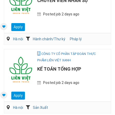
CHUYÊN VIÊN NHÂN SỰ
Posted job 2 days ago
Apply
Hà nội
Hành chánh/Thư ký
Pháp lý
CÔNG TY CỔ PHẦN TẬP ĐOÀN THỰC
PHẨM LIÊN VIỆT XANH
KẾ TOÁN TỔNG HỢP
Posted job 2 days ago
Apply
Hà nội
Sản Xuất