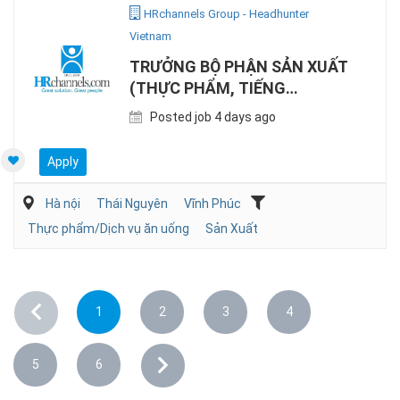
HRchannels Group - Headhunter
Vietnam
TRƯỞNG BỘ PHẬN SẢN XUẤT
(THỰC PHẨM, TIẾNG
ANH/NHẬT)
Posted job 4 days ago
Apply
Hà nội
Thái Nguyên
Vĩnh Phúc
Thực phẩm/Dịch vụ ăn uống
Sản Xuất
1
2
3
4
5
6