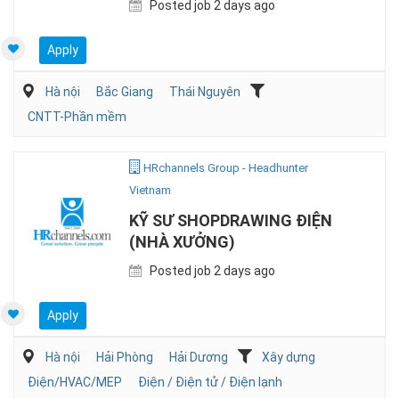
Posted job 2 days ago
Apply
Hà nội
Bắc Giang
Thái Nguyên
CNTT-Phần mềm
HRchannels Group - Headhunter
Vietnam
KỸ SƯ SHOPDRAWING ĐIỆN
(NHÀ XƯỞNG)
Posted job 2 days ago
Apply
Hà nội
Hải Phòng
Hải Dương
Xây dựng
Điện/HVAC/MEP
Điện / Điện tử / Điện lạnh