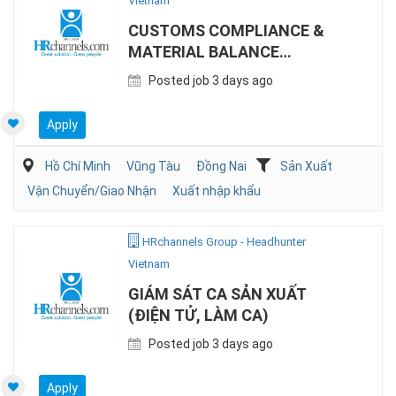
Vietnam
CUSTOMS COMPLIANCE &
MATERIAL BALANCE
SPECIALIST (EPE)
Posted job 3 days ago
Apply
Hồ Chí Minh
Vũng Tàu
Đồng Nai
Sản Xuất
Vận Chuyển/Giao Nhận
Xuất nhập khẩu
HRchannels Group - Headhunter
Vietnam
GIÁM SÁT CA SẢN XUẤT
(ĐIỆN TỬ, LÀM CA)
Posted job 3 days ago
Apply