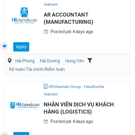
Vietnam
AR ACCOUNTANT
(MANUFACTURING)
Posted job 4 days ago
Apply
Hải Phòng
Hải Dương
Hưng Yên
Kế toán/Tài chính/Kiểm toán
HRchannels Group - Headhunter
Vietnam
NHÂN VIÊN DỊCH VỤ KHÁCH
HÀNG (LOGISTICS)
Posted job 4 days ago