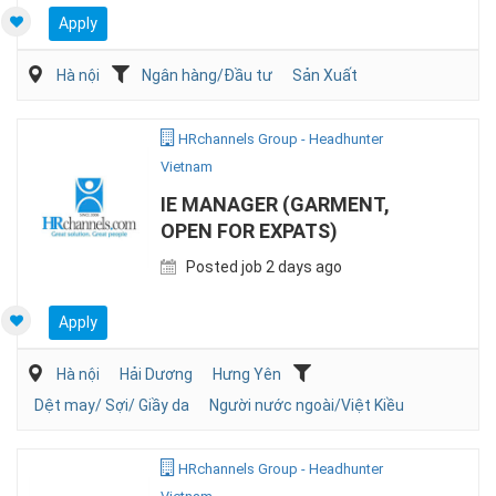
Apply
Hà nội
Ngân hàng/Đầu tư
Sản Xuất
HRchannels Group - Headhunter
Vietnam
IE MANAGER (GARMENT,
OPEN FOR EXPATS)
Posted job 2 days ago
Apply
Hà nội
Hải Dương
Hưng Yên
Dệt may/ Sợi/ Giầy da
Người nước ngoài/Việt Kiều
HRchannels Group - Headhunter