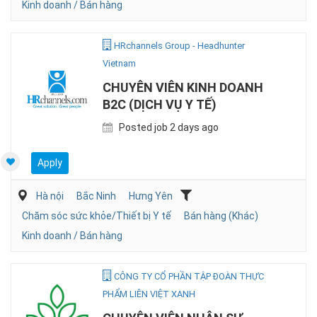
Kinh doanh / Bán hàng
HRchannels Group - Headhunter
Vietnam
CHUYÊN VIÊN KINH DOANH
B2C (DỊCH VỤ Y TẾ)
Posted job 2 days ago
Apply
Hà nội
Bắc Ninh
Hưng Yên
Chăm sóc sức khỏe/Thiết bị Y tế
Bán hàng (Khác)
Kinh doanh / Bán hàng
CÔNG TY CỔ PHẦN TẬP ĐOÀN THỰC
PHẨM LIÊN VIỆT XANH