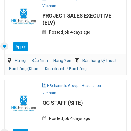
Vietnam
PROJECT SALES EXECUTIVE
(ELV)
Posted job 4 days ago
Apply
Hà nội
Bắc Ninh
Hưng Yên
Bán hàng kỹ thuật
Bán hàng (Khác)
Kinh doanh / Bán hàng
HRchannels Group - Headhunter
Vietnam
QC STAFF (SITE)
Posted job 4 days ago