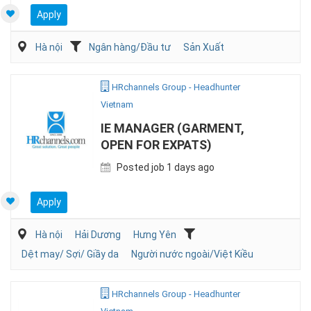
Apply
Hà nội
Ngân hàng/Đầu tư
Sản Xuất
HRchannels Group - Headhunter
Vietnam
IE MANAGER (GARMENT,
OPEN FOR EXPATS)
Posted job 1 days ago
Apply
Hà nội
Hải Dương
Hưng Yên
Dệt may/ Sợi/ Giầy da
Người nước ngoài/Việt Kiều
HRchannels Group - Headhunter