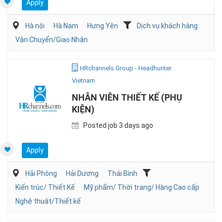
Apply
Hà nội
Hà Nam
Hưng Yên
Dịch vụ khách hàng
Vận Chuyển/Giao Nhận
HRchannels Group - Headhunter
Vietnam
NHÂN VIÊN THIẾT KẾ (PHỤ
KIỆN)
Posted job 3 days ago
Apply
Hải Phòng
Hải Dương
Thái Bình
Kiến trúc/ Thiết Kế
Mỹ phẩm/ Thời trang/ Hàng Cao cấp
Nghệ thuật/Thiết kế