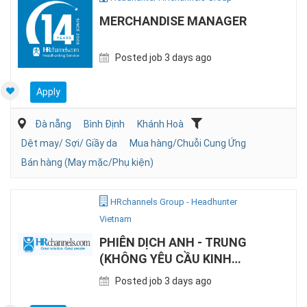
MERCHANDISE MANAGER
Posted job 3 days ago
Apply
Đà nẵng
Bình Định
Khánh Hoà
Dệt may/ Sợi/ Giầy da
Mua hàng/Chuỗi Cung Ứng
Bán hàng (May mặc/Phụ kiện)
HRchannels Group - Headhunter
Vietnam
PHIÊN DỊCH ANH - TRUNG
(KHÔNG YÊU CẦU KINH
NGHIỆM)
Posted job 3 days ago