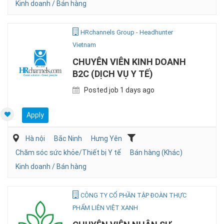
Kinh doanh / Bán hàng
HRchannels Group - Headhunter
Vietnam
CHUYÊN VIÊN KINH DOANH
B2C (DỊCH VỤ Y TẾ)
Posted job 1 days ago
Apply
Hà nội
Bắc Ninh
Hưng Yên
Chăm sóc sức khỏe/Thiết bị Y tế
Bán hàng (Khác)
Kinh doanh / Bán hàng
CÔNG TY CỔ PHẦN TẬP ĐOÀN THỰC
PHẨM LIÊN VIỆT XANH