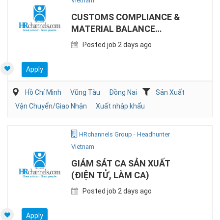
Vietnam
CUSTOMS COMPLIANCE &
MATERIAL BALANCE
SPECIALIST (EPE)
Posted job 2 days ago
Apply
Hồ Chí Minh
Vũng Tàu
Đồng Nai
Sản Xuất
Vận Chuyển/Giao Nhận
Xuất nhập khẩu
HRchannels Group - Headhunter
Vietnam
GIÁM SÁT CA SẢN XUẤT
(ĐIỆN TỬ, LÀM CA)
Posted job 2 days ago
Apply