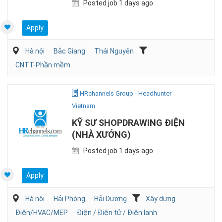
Posted job 1 days ago
Apply
Hà nội
Bắc Giang
Thái Nguyên
CNTT-Phần mềm
HRchannels Group - Headhunter
Vietnam
KỸ SƯ SHOPDRAWING ĐIỆN
(NHÀ XƯỞNG)
Posted job 1 days ago
Apply
Hà nội
Hải Phòng
Hải Dương
Xây dựng
Điện/HVAC/MEP
Điện / Điện tử / Điện lạnh