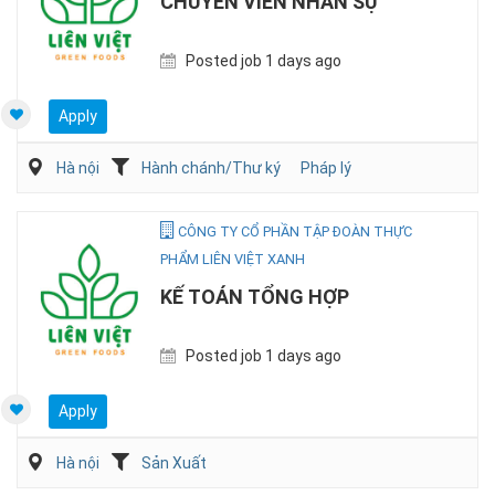
CHUYÊN VIÊN NHÂN SỰ
Posted job 1 days ago
Apply
Hà nội
Hành chánh/Thư ký
Pháp lý
CÔNG TY CỔ PHẦN TẬP ĐOÀN THỰC
PHẨM LIÊN VIỆT XANH
KẾ TOÁN TỔNG HỢP
Posted job 1 days ago
Apply
Hà nội
Sản Xuất