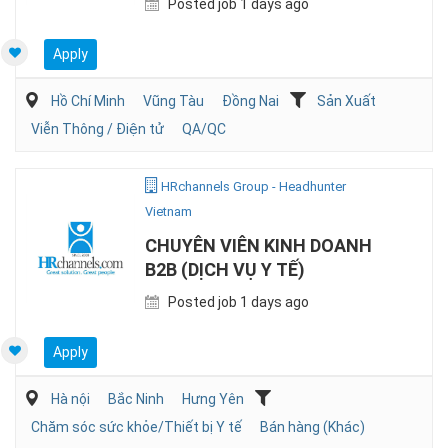
Posted job 1 days ago
Apply
Hồ Chí Minh
Vũng Tàu
Đồng Nai
Sản Xuất
Viễn Thông / Điện tử
QA/QC
HRchannels Group - Headhunter
Vietnam
CHUYÊN VIÊN KINH DOANH
B2B (DỊCH VỤ Y TẾ)
Posted job 1 days ago
Apply
Hà nội
Bắc Ninh
Hưng Yên
Chăm sóc sức khỏe/Thiết bị Y tế
Bán hàng (Khác)