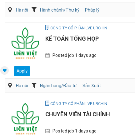
Hà nội
Hành chánh/Thư ký
Pháp lý
CÔNG TY CỔ PHẦN LVE URCHIN
KẾ TOÁN TỔNG HỢP
Posted job 1 days ago
Apply
Hà nội
Ngân hàng/Đầu tư
Sản Xuất
CÔNG TY CỔ PHẦN LVE URCHIN
CHUYÊN VIÊN TÀI CHÍNH
Posted job 1 days ago