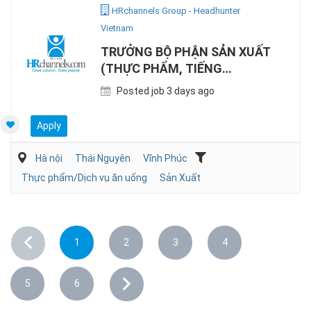
HRchannels Group - Headhunter
Vietnam
TRƯỞNG BỘ PHẬN SẢN XUẤT
(THỰC PHẨM, TIẾNG
ANH/NHẬT)
Posted job 3 days ago
Apply
Hà nội
Thái Nguyên
Vĩnh Phúc
Thực phẩm/Dịch vụ ăn uống
Sản Xuất
1
2
3
4
5
6