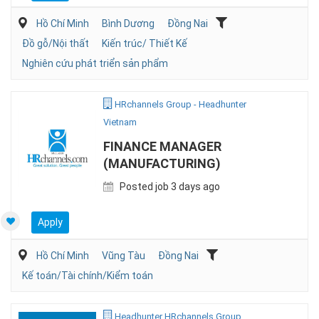
Hồ Chí Minh
Bình Dương
Đồng Nai
Đồ gỗ/Nội thất
Kiến trúc/ Thiết Kế
Nghiên cứu phát triển sản phẩm
HRchannels Group - Headhunter
Vietnam
FINANCE MANAGER
(MANUFACTURING)
Posted job 3 days ago
Apply
Hồ Chí Minh
Vũng Tàu
Đồng Nai
Kế toán/Tài chính/Kiểm toán
Headhunter HRchannels Group