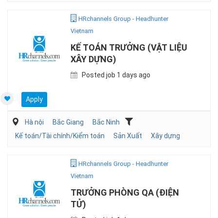
HRchannels Group - Headhunter
Vietnam
KẾ TOÁN TRƯỞNG (VẬT LIỆU
XÂY DỰNG)
Posted job 1 days ago
Apply
Hà nội
Bắc Giang
Bắc Ninh
Kế toán/Tài chính/Kiểm toán
Sản Xuất
Xây dựng
HRchannels Group - Headhunter
Vietnam
TRƯỞNG PHÒNG QA (ĐIỆN
TỬ)