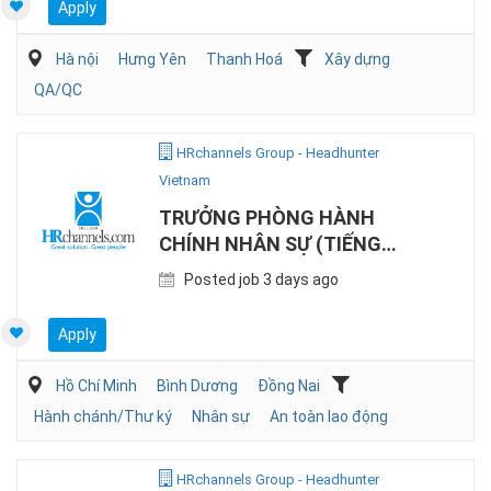
Apply
Hà nội
Hưng Yên
Thanh Hoá
Xây dựng
QA/QC
HRchannels Group - Headhunter
Vietnam
TRƯỞNG PHÒNG HÀNH
CHÍNH NHÂN SỰ (TIẾNG
NHẬT, SẢN XUẤT)
Posted job 3 days ago
Apply
Hồ Chí Minh
Bình Dương
Đồng Nai
Hành chánh/Thư ký
Nhân sự
An toàn lao động
HRchannels Group - Headhunter