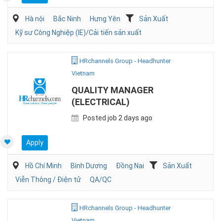
Hà nội
Bắc Ninh
Hưng Yên
Sản Xuất
Kỹ sư Công Nghiệp (IE)/Cải tiến sản xuất
HRchannels Group - Headhunter
Vietnam
QUALITY MANAGER
(ELECTRICAL)
Posted job 2 days ago
Apply
Hồ Chí Minh
Bình Dương
Đồng Nai
Sản Xuất
Viễn Thông / Điện tử
QA/QC
HRchannels Group - Headhunter
Vietnam