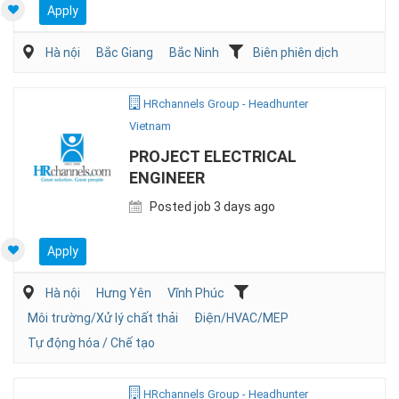
Apply
Hà nội
Bắc Giang
Bắc Ninh
Biên phiên dịch
HRchannels Group - Headhunter
Vietnam
PROJECT ELECTRICAL
ENGINEER
Posted job 3 days ago
Apply
Hà nội
Hưng Yên
Vĩnh Phúc
Môi trường/Xử lý chất thải
Điện/HVAC/MEP
Tự động hóa / Chế tạo
HRchannels Group - Headhunter