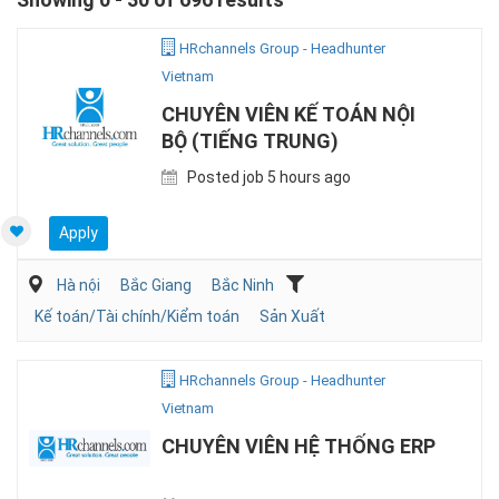
HRchannels Group - Headhunter
Vietnam
CHUYÊN VIÊN KẾ TOÁN NỘI
BỘ (TIẾNG TRUNG)
Posted job 5 hours ago
Apply
Hà nội
Bắc Giang
Bắc Ninh
Kế toán/Tài chính/Kiểm toán
Sản Xuất
HRchannels Group - Headhunter
Vietnam
CHUYÊN VIÊN HỆ THỐNG ERP