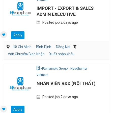
IMPORT - EXPORT & SALES
ADMIN EXECUTIVE
Posted job 2 days ago
Apply
Hồ Chí Minh
Bình Định
Đồng Nai
Vận Chuyển/Giao Nhận
Xuất nhập khẩu
HRchannels Group - Headhunter
Vietnam
NHÂN VIÊN R&D (NỘI THẤT)
Posted job 2 days ago
Apply