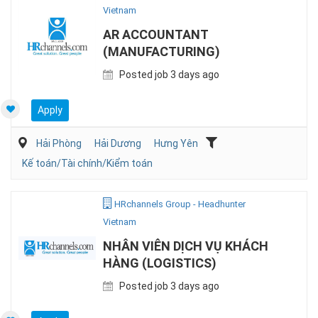
Vietnam
AR ACCOUNTANT
(MANUFACTURING)
Posted job 3 days ago
Apply
Hải Phòng
Hải Dương
Hưng Yên
Kế toán/Tài chính/Kiểm toán
HRchannels Group - Headhunter
Vietnam
NHÂN VIÊN DỊCH VỤ KHÁCH
HÀNG (LOGISTICS)
Posted job 3 days ago