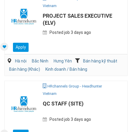
Vietnam
PROJECT SALES EXECUTIVE
(ELV)
Posted job 3 days ago
Apply
Hà nội
Bắc Ninh
Hưng Yên
Bán hàng kỹ thuật
Bán hàng (Khác)
Kinh doanh / Bán hàng
HRchannels Group - Headhunter
Vietnam
QC STAFF (SITE)
Posted job 3 days ago