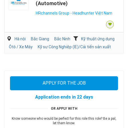
(Automotive)
HRchannels Group - Headhunter Việt Nam
Hà nội
Bắc Giang
Bắc Ninh
Kỹ thuật ứng dụng
Ôtô / Xe Máy
Kỹ sư Công Nghiệp (IE)/Cải tiến sản xuất
APPLY FOR THE JOB
Application ends in 22 days
OR APPLY WITH
Know someone who would be perfect for this role this role? Be a pal,
let them know.