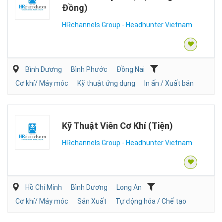
Đồng)
HRchannels Group - Headhunter Vietnam
Bình Dương
Bình Phước
Đồng Nai
Cơ khí/ Máy móc
Kỹ thuật ứng dụng
In ấn / Xuất bản
Kỹ Thuật Viên Cơ Khí (Tiện)
HRchannels Group - Headhunter Vietnam
Hồ Chí Minh
Bình Dương
Long An
Cơ khí/ Máy móc
Sản Xuất
Tự động hóa / Chế tạo