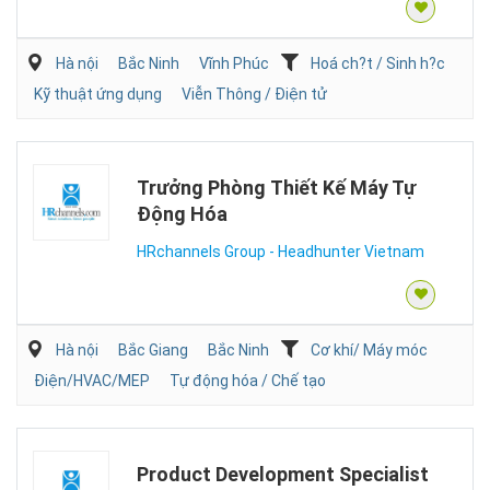
Hà nội
Bắc Ninh
Vĩnh Phúc
Hoá ch?t / Sinh h?c
Kỹ thuật ứng dụng
Viễn Thông / Điện tử
Trưởng Phòng Thiết Kế Máy Tự
Động Hóa
HRchannels Group - Headhunter Vietnam
Hà nội
Bắc Giang
Bắc Ninh
Cơ khí/ Máy móc
Điện/HVAC/MEP
Tự động hóa / Chế tạo
Product Development Specialist