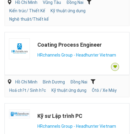
Hồ Chí Minh
Vũng Tàu
Đồng Nai
Kiến trúc/ Thiết Kế
Kỹ thuật ứng dụng
Nghệ thuật/Thiết kế
Coating Process Engineer
HRchannels Group - Headhunter Vietnam
Hồ Chí Minh
Bình Dương
Đồng Nai
Hoá ch?t / Sinh h?c
Kỹ thuật ứng dụng
Ôtô / Xe Máy
Kỹ sư Lập trình PC
HRchannels Group - Headhunter Vietnam