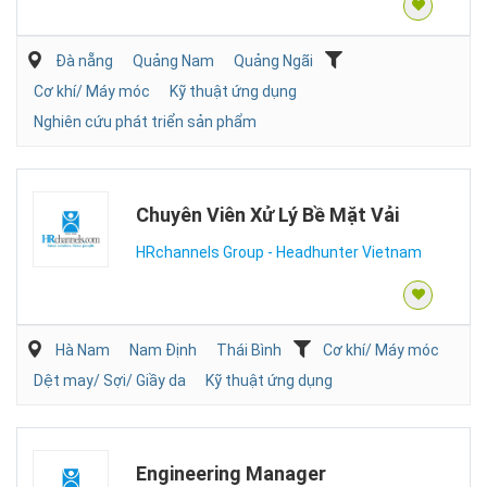
Đà nẵng
Quảng Nam
Quảng Ngãi
Cơ khí/ Máy móc
Kỹ thuật ứng dụng
Nghiên cứu phát triển sản phẩm
Chuyên Viên Xử Lý Bề Mặt Vải
HRchannels Group - Headhunter Vietnam
Hà Nam
Nam Định
Thái Bình
Cơ khí/ Máy móc
Dệt may/ Sợi/ Giầy da
Kỹ thuật ứng dụng
Engineering Manager