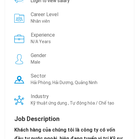
Login to view salary
Career Level
Nhân viên
Experience
N/A Years
Gender
Male
Sector
Hải Phòng, Hải Dương, Quảng Ninh
Industry
Kỹ thuật ứng dụng , Tự động hóa / Chế tạo
Job Description
Khách hàng của chúng tôi là công ty có vốn
đầu tư nước ngoài, hiện đang tuyển vị trí Kỹ sư