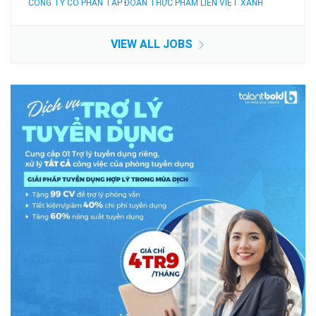
CÔNG TY CỔ PHẦN TẬP ĐOÀN THỰC PHẨM LIÊN VIỆT XANH
VIEW ALL JOBS