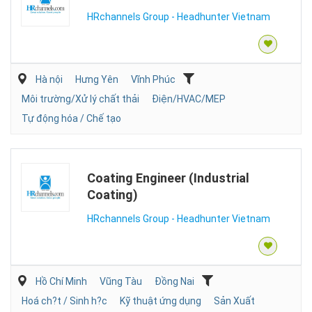
HRchannels Group - Headhunter Vietnam
Hà nội
Hưng Yên
Vĩnh Phúc
Môi trường/Xử lý chất thải
Điện/HVAC/MEP
Tự động hóa / Chế tạo
Coating Engineer (Industrial
Coating)
HRchannels Group - Headhunter Vietnam
Hồ Chí Minh
Vũng Tàu
Đồng Nai
Hoá ch?t / Sinh h?c
Kỹ thuật ứng dụng
Sản Xuất