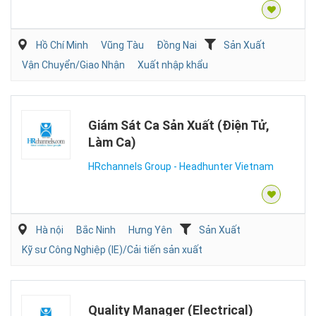
Hồ Chí Minh
Vũng Tàu
Đồng Nai
Sản Xuất
Vận Chuyển/Giao Nhận
Xuất nhập khẩu
Giám Sát Ca Sản Xuất (Điện Tử,
Làm Ca)
HRchannels Group - Headhunter Vietnam
Hà nội
Bắc Ninh
Hưng Yên
Sản Xuất
Kỹ sư Công Nghiệp (IE)/Cải tiến sản xuất
Quality Manager (Electrical)