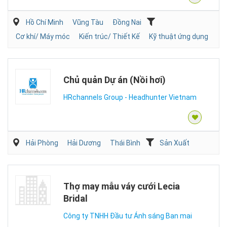
Hồ Chí Minh
Vũng Tàu
Đồng Nai
Cơ khí/ Máy móc
Kiến trúc/ Thiết Kế
Kỹ thuật ứng dụng
Chủ quản Dự án (Nồi hơi)
HRchannels Group - Headhunter Vietnam
Hải Phòng
Hải Dương
Thái Bình
Sản Xuất
Thợ may mẫu váy cưới Lecia
Bridal
Công ty TNHH Đầu tư Ánh sáng Ban mai