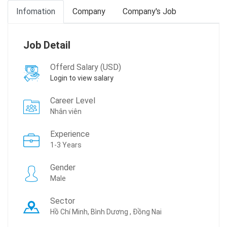
Infomation
Company
Company's Job
Job Detail
Offerd Salary (USD)
Login to view salary
Career Level
Nhân viên
Experience
1-3 Years
Gender
Male
Sector
Hồ Chí Minh, Bình Dương , Đồng Nai