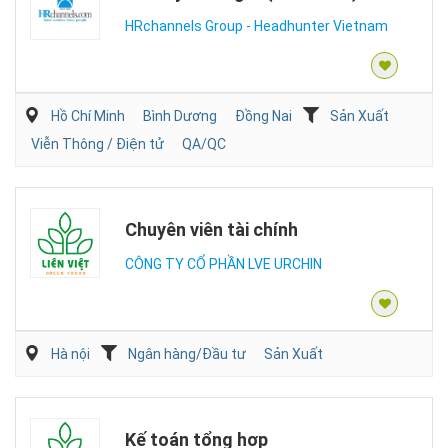
HRchannels Group - Headhunter Vietnam
Hồ Chí Minh
Bình Dương
Đồng Nai
Sản Xuất
Viễn Thông / Điện tử
QA/QC
Chuyên viên tài chính
CÔNG TY CỔ PHẦN LVE URCHIN
Hà nội
Ngân hàng/Đầu tư
Sản Xuất
Kế toán tổng hợp