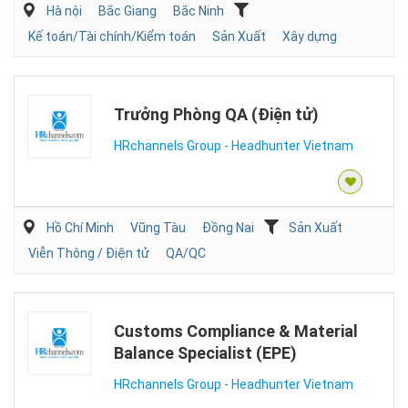
Hà nội
Bắc Giang
Bắc Ninh
Kế toán/Tài chính/Kiểm toán
Sản Xuất
Xây dựng
Trưởng Phòng QA (Điện tử)
HRchannels Group - Headhunter Vietnam
Hồ Chí Minh
Vũng Tàu
Đồng Nai
Sản Xuất
Viễn Thông / Điện tử
QA/QC
Customs Compliance & Material
Balance Specialist (EPE)
HRchannels Group - Headhunter Vietnam