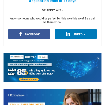
Application ends in 17 days
OR APPLY WITH
Know someone who would be perfect for this role this role? Be a pal,
let them know.
FACEBOOK
LINKEDIN