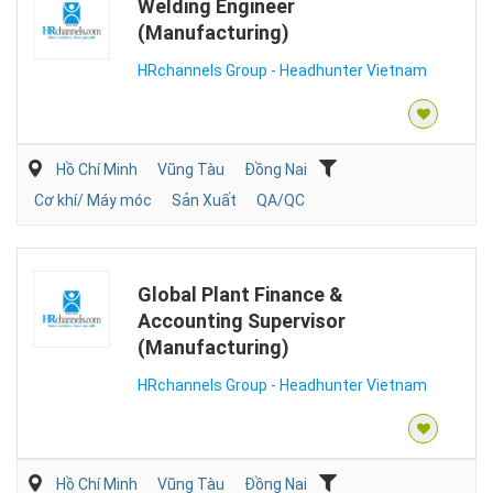
Welding Engineer
(Manufacturing)
HRchannels Group - Headhunter Vietnam
Hồ Chí Minh
Vũng Tàu
Đồng Nai
Cơ khí/ Máy móc
Sản Xuất
QA/QC
Global Plant Finance &
Accounting Supervisor
(Manufacturing)
HRchannels Group - Headhunter Vietnam
Hồ Chí Minh
Vũng Tàu
Đồng Nai