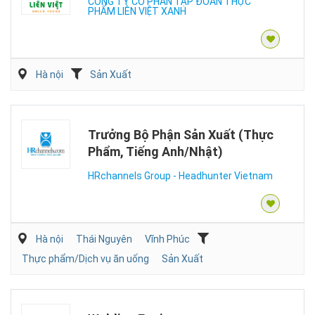
CÔNG TY CỔ PHẦN TẬP ĐOÀN THỰC
PHẨM LIÊN VIỆT XANH
Hà nội
Sản Xuất
Trưởng Bộ Phận Sản Xuất (Thực
Phẩm, Tiếng Anh/Nhật)
HRchannels Group - Headhunter Vietnam
Hà nội
Thái Nguyên
Vĩnh Phúc
Thực phẩm/Dịch vụ ăn uống
Sản Xuất