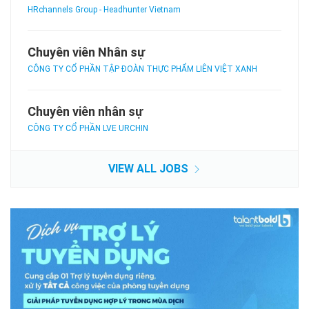
HRchannels Group - Headhunter Vietnam
Chuyên viên Nhân sự
CÔNG TY CỔ PHẦN TẬP ĐOÀN THỰC PHẨM LIÊN VIỆT XANH
Chuyên viên nhân sự
CÔNG TY CỔ PHẦN LVE URCHIN
VIEW ALL JOBS