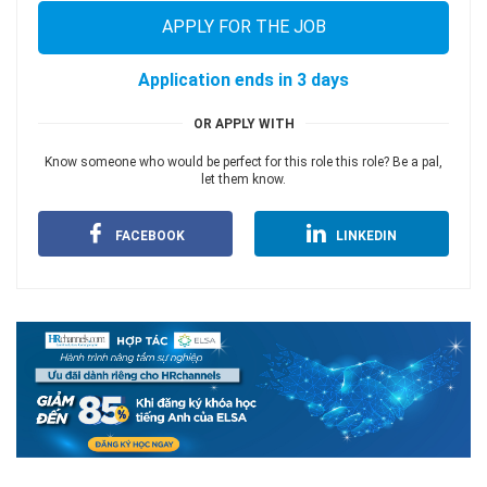
APPLY FOR THE JOB
Application ends in 3 days
OR APPLY WITH
Know someone who would be perfect for this role this role? Be a pal,
let them know.
FACEBOOK
LINKEDIN