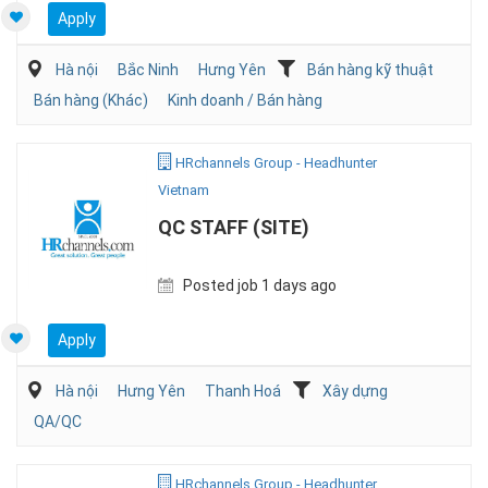
Apply
Hà nội
Bắc Ninh
Hưng Yên
Bán hàng kỹ thuật
Bán hàng (Khác)
Kinh doanh / Bán hàng
HRchannels Group - Headhunter
Vietnam
QC STAFF (SITE)
Posted job 1 days ago
Apply
Hà nội
Hưng Yên
Thanh Hoá
Xây dựng
QA/QC
HRchannels Group - Headhunter