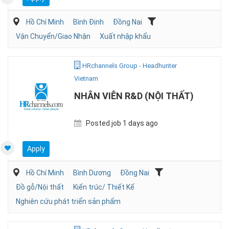
Hồ Chí Minh
Bình Định
Đồng Nai
Vận Chuyển/Giao Nhận
Xuất nhập khẩu
HRchannels Group - Headhunter
Vietnam
NHÂN VIÊN R&D (NỘI THẤT)
Posted job 1 days ago
Apply
Hồ Chí Minh
Bình Dương
Đồng Nai
Đồ gỗ/Nội thất
Kiến trúc/ Thiết Kế
Nghiên cứu phát triển sản phẩm