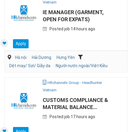
Vietnam
IE MANAGER (GARMENT,
OPEN FOR EXPATS)
Posted job 14 hours ago
Apply
Hà nội
Hải Dương
Hưng Yên
Dệt may/ Sợi/ Giầy da
Người nước ngoài/Việt Kiều
HRchannels Group - Headhunter
Vietnam
CUSTOMS COMPLIANCE &
MATERIAL BALANCE
SPECIALIST (EPE)
Posted job 17 hours ago
Apply