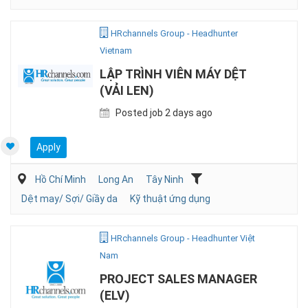
HRchannels Group - Headhunter
Vietnam
LẬP TRÌNH VIÊN MÁY DỆT
(VẢI LEN)
Posted job 2 days ago
Apply
Hồ Chí Minh
Long An
Tây Ninh
Dệt may/ Sợi/ Giầy da
Kỹ thuật ứng dụng
HRchannels Group - Headhunter Việt
Nam
PROJECT SALES MANAGER
(ELV)