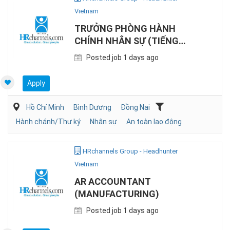
Vietnam
TRƯỞNG PHÒNG HÀNH
CHÍNH NHÂN SỰ (TIẾNG
NHẬT, SẢN XUẤT)
Posted job 1 days ago
Apply
Hồ Chí Minh
Bình Dương
Đồng Nai
Hành chánh/Thư ký
Nhân sự
An toàn lao động
HRchannels Group - Headhunter
Vietnam
AR ACCOUNTANT
(MANUFACTURING)
Posted job 1 days ago