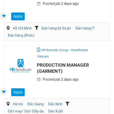
Posted job 2 days ago
Apply
Hồ Chí Minh
Bán hàng kỹ thuật
Bán hàng IT
Bán hàng (Khác)
HRchannels Group - Headhunter
Vietnam
PRODUCTION MANAGER
(GARMENT)
Posted job 2 days ago
Apply
Hà nội
Bắc Giang
Bắc Ninh
Dệt may/ Sợi/ Giầy da
Sản Xuất