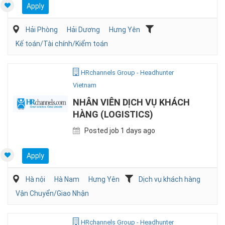
Apply
Hải Phòng
Hải Dương
Hưng Yên
Kế toán/Tài chính/Kiểm toán
HRchannels Group - Headhunter
Vietnam
NHÂN VIÊN DỊCH VỤ KHÁCH
HÀNG (LOGISTICS)
Posted job 1 days ago
Apply
Hà nội
Hà Nam
Hưng Yên
Dịch vụ khách hàng
Vận Chuyển/Giao Nhận
HRchannels Group - Headhunter