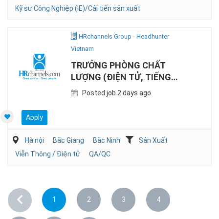
Kỹ sư Công Nghiệp (IE)/Cải tiến sản xuất
HRchannels Group - Headhunter
Vietnam
TRƯỞNG PHÒNG CHẤT
LƯỢNG (ĐIỆN TỬ, TIẾNG
TRUNG)
Posted job 2 days ago
Apply
Hà nội
Bắc Giang
Bắc Ninh
Sản Xuất
Viễn Thông / Điện tử
QA/QC
1
2
3
4