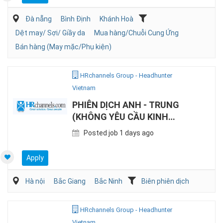
Đà nẵng
Bình Định
Khánh Hoà
Dệt may/ Sợi/ Giầy da
Mua hàng/Chuỗi Cung Ứng
Bán hàng (May mặc/Phụ kiện)
HRchannels Group - Headhunter
Vietnam
PHIÊN DỊCH ANH - TRUNG
(KHÔNG YÊU CẦU KINH
NGHIỆM)
Posted job 1 days ago
Apply
Hà nội
Bắc Giang
Bắc Ninh
Biên phiên dịch
HRchannels Group - Headhunter
Vietnam