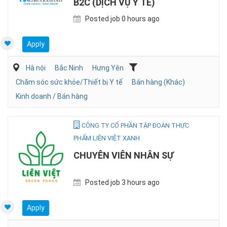
B2C (DỊCH VỤ Y TẾ)
Posted job 0 hours ago
Apply
Hà nội
Bắc Ninh
Hưng Yên
Chăm sóc sức khỏe/Thiết bị Y tế
Bán hàng (Khác)
Kinh doanh / Bán hàng
CÔNG TY CỔ PHẦN TẬP ĐOÀN THỰC
PHẨM LIÊN VIỆT XANH
CHUYÊN VIÊN NHÂN SỰ
Posted job 3 hours ago
Apply