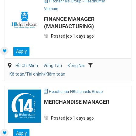
HRchannels Group - Headhunter
Vietnam
FINANCE MANAGER
(MANUFACTURING)
Posted job 1 days ago
Apply
Hồ Chí Minh
Vũng Tàu
Đồng Nai
Kế toán/Tài chính/Kiểm toán
Headhunter HRchannels Group
MERCHANDISE MANAGER
Posted job 1 days ago
Apply