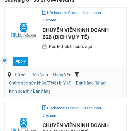
HRchannels Group - Headhunter
Vietnam
CHUYÊN VIÊN KINH DOANH
B2B (DỊCH VỤ Y TẾ)
Posted job 0 hours ago
Apply
Hà nội
Bắc Ninh
Hưng Yên
Chăm sóc sức khỏe/Thiết bị Y tế
Bán hàng (Khác)
Kinh doanh / Bán hàng
HRchannels Group - Headhunter
Vietnam
CHUYÊN VIÊN KINH DOANH