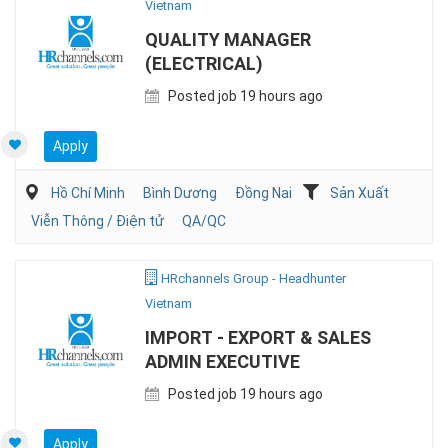
Vietnam
QUALITY MANAGER
(ELECTRICAL)
Posted job 19 hours ago
Apply
Hồ Chí Minh
Bình Dương
Đồng Nai
Sản Xuất
Viễn Thông / Điện tử
QA/QC
HRchannels Group - Headhunter
Vietnam
IMPORT - EXPORT & SALES
ADMIN EXECUTIVE
Posted job 19 hours ago
Apply