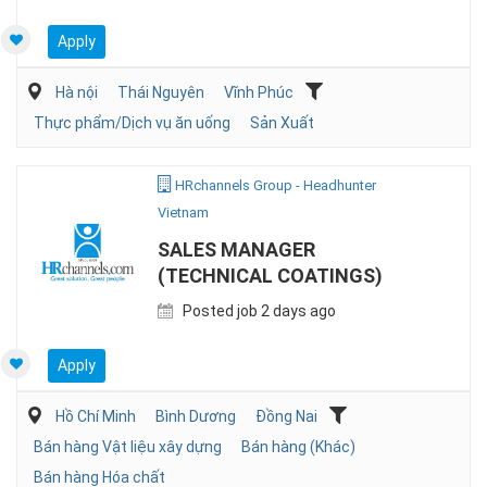
Apply
Hà nội
Thái Nguyên
Vĩnh Phúc
Thực phẩm/Dịch vụ ăn uống
Sản Xuất
HRchannels Group - Headhunter
Vietnam
SALES MANAGER
(TECHNICAL COATINGS)
Posted job 2 days ago
Apply
Hồ Chí Minh
Bình Dương
Đồng Nai
Bán hàng Vật liệu xây dựng
Bán hàng (Khác)
Bán hàng Hóa chất