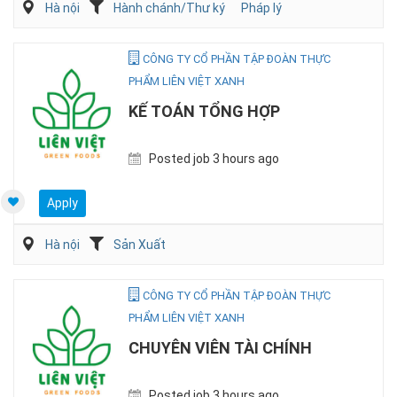
Hà nội
Hành chánh/Thư ký
Pháp lý
CÔNG TY CỔ PHẦN TẬP ĐOÀN THỰC
PHẨM LIÊN VIỆT XANH
KẾ TOÁN TỔNG HỢP
Posted job 3 hours ago
Apply
Hà nội
Sản Xuất
CÔNG TY CỔ PHẦN TẬP ĐOÀN THỰC
PHẨM LIÊN VIỆT XANH
CHUYÊN VIÊN TÀI CHÍNH
Posted job 3 hours ago