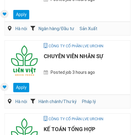
Apply
Hà nội
Ngân hàng/Đầu tư
Sản Xuất
CÔNG TY CỔ PHẦN LVE URCHIN
CHUYÊN VIÊN NHÂN SỰ
Posted job 3 hours ago
Apply
Hà nội
Hành chánh/Thư ký
Pháp lý
CÔNG TY CỔ PHẦN LVE URCHIN
KẾ TOÁN TỔNG HỢP