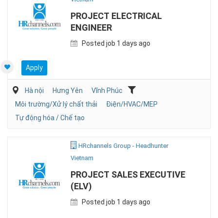
PROJECT ELECTRICAL
ENGINEER
Posted job 1 days ago
Apply
Hà nội
Hưng Yên
Vĩnh Phúc
Môi trường/Xử lý chất thải
Điện/HVAC/MEP
Tự động hóa / Chế tạo
HRchannels Group - Headhunter
Vietnam
PROJECT SALES EXECUTIVE
(ELV)
Posted job 1 days ago