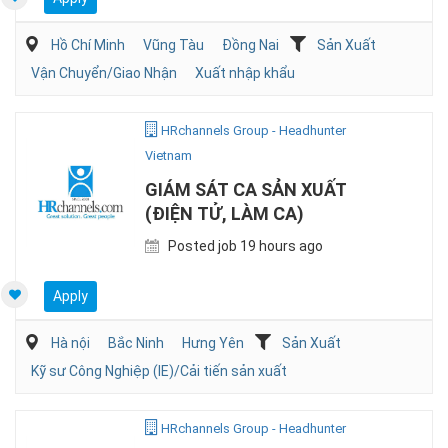
Hồ Chí Minh
Vũng Tàu
Đồng Nai
Sản Xuất
Vận Chuyển/Giao Nhận
Xuất nhập khẩu
HRchannels Group - Headhunter
Vietnam
GIÁM SÁT CA SẢN XUẤT
(ĐIỆN TỬ, LÀM CA)
Posted job 19 hours ago
Apply
Hà nội
Bắc Ninh
Hưng Yên
Sản Xuất
Kỹ sư Công Nghiệp (IE)/Cải tiến sản xuất
HRchannels Group - Headhunter