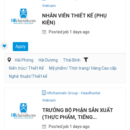
Vietnam
NHÂN VIÊN THIẾT KẾ (PHỤ
KIỆN)
Posted job 1 days ago
Apply
Hải Phòng
Hải Dương
Thái Bình
Kiến trúc/ Thiết Kế
Mỹ phẩm/ Thời trang/ Hàng Cao cấp
Nghệ thuật/Thiết kế
HRchannels Group - Headhunter
Vietnam
TRƯỞNG BỘ PHẬN SẢN XUẤT
(THỰC PHẨM, TIẾNG
ANH/NHẬT)
Posted job 1 days ago