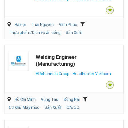
Hà nội
Thái Nguyên
Vĩnh Phúc
Thực phẩm/Dịch vụ ăn uống
Sản Xuất
Welding Engineer
(Manufacturing)
HRchannels Group - Headhunter Vietnam
Hồ Chí Minh
Vũng Tàu
Đồng Nai
Cơ khí/ Máy móc
Sản Xuất
QA/QC