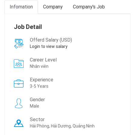
Infomation
Company
Company's Job
Job Detail
Offerd Salary (USD)
Login to view salary
Career Level
Nhân viên
Experience
3-5 Years
Gender
Male
Sector
Hải Phòng, Hải Dương, Quảng Ninh