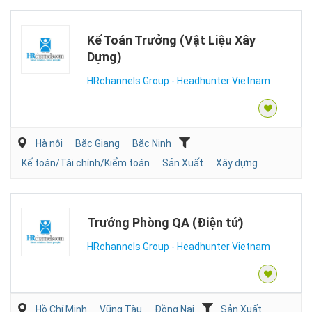
Kế Toán Trưởng (Vật Liệu Xây
Dựng)
HRchannels Group - Headhunter Vietnam
Hà nội
Bắc Giang
Bắc Ninh
Kế toán/Tài chính/Kiểm toán
Sản Xuất
Xây dựng
Trưởng Phòng QA (Điện tử)
HRchannels Group - Headhunter Vietnam
Hồ Chí Minh
Vũng Tàu
Đồng Nai
Sản Xuất