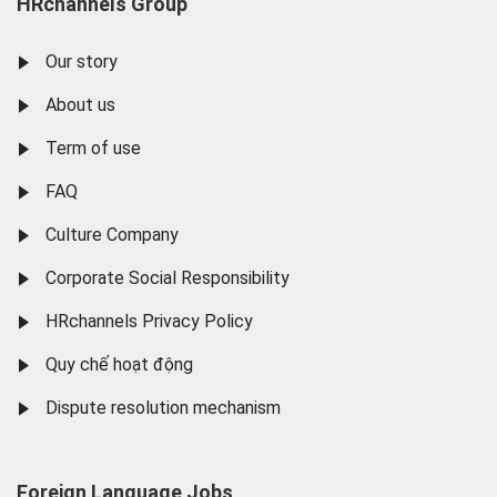
HRchannels Group
Our story
About us
Term of use
FAQ
Culture Company
Corporate Social Responsibility
HRchannels Privacy Policy
Quy chế hoạt động
Dispute resolution mechanism
Foreign Language Jobs