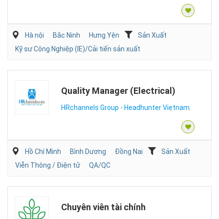
Hà nội
Bắc Ninh
Hưng Yên
Sản Xuất
Kỹ sư Công Nghiệp (IE)/Cải tiến sản xuất
Quality Manager (Electrical)
HRchannels Group - Headhunter Vietnam
Hồ Chí Minh
Bình Dương
Đồng Nai
Sản Xuất
Viễn Thông / Điện tử
QA/QC
Chuyên viên tài chính