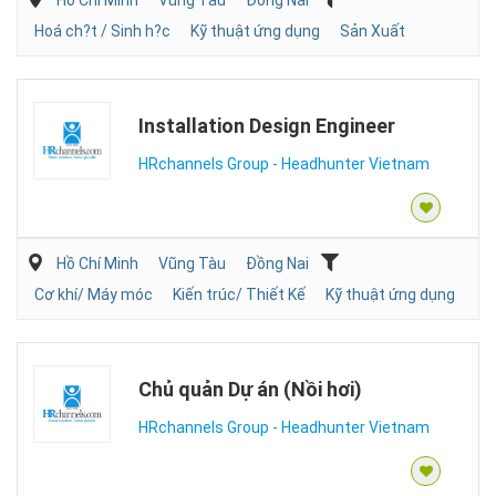
Hồ Chí Minh
Vũng Tàu
Đồng Nai
Hoá ch?t / Sinh h?c
Kỹ thuật ứng dụng
Sản Xuất
Installation Design Engineer
HRchannels Group - Headhunter Vietnam
Hồ Chí Minh
Vũng Tàu
Đồng Nai
Cơ khí/ Máy móc
Kiến trúc/ Thiết Kế
Kỹ thuật ứng dụng
Chủ quản Dự án (Nồi hơi)
HRchannels Group - Headhunter Vietnam