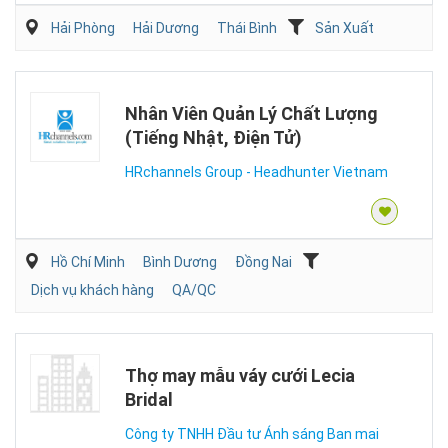
Hải Phòng
Hải Dương
Thái Bình
Sản Xuất
Nhân Viên Quản Lý Chất Lượng
(Tiếng Nhật, Điện Tử)
HRchannels Group - Headhunter Vietnam
Hồ Chí Minh
Bình Dương
Đồng Nai
Dịch vụ khách hàng
QA/QC
Thợ may mẫu váy cưới Lecia
Bridal
Công ty TNHH Đầu tư Ánh sáng Ban mai