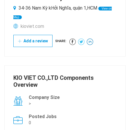
34-36 Nam Kỳ kHởi Nghĩa, quận 1,HCM
View on
Map
kioviet.com
Add a review
SHARE:
KIO VIET CO.,LTD Components
Overview
Company Size
>
Posted Jobs
0