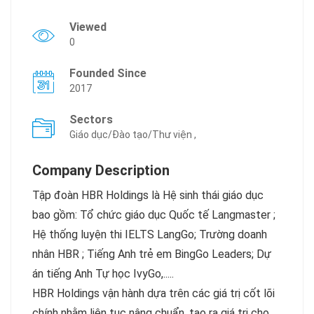
Viewed
0
Founded Since
2017
Sectors
Giáo dục/Đào tạo/Thư viện ,
Company Description
Tập đoàn HBR Holdings là Hệ sinh thái giáo dục
bao gồm: Tổ chức giáo dục Quốc tế Langmaster ;
Hệ thống luyện thi IELTS LangGo; Trường doanh
nhân HBR ; Tiếng Anh trẻ em BingGo Leaders; Dự
án tiếng Anh Tự học IvyGo,.....
HBR Holdings vận hành dựa trên các giá trị cốt lõi
chính nhằm liên tục nâng chuẩn, tạo ra giá trị cho