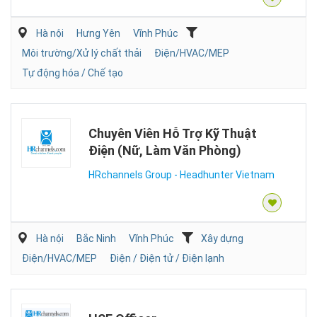
Hà nội
Hưng Yên
Vĩnh Phúc
Môi trường/Xử lý chất thải
Điện/HVAC/MEP
Tự động hóa / Chế tạo
Chuyên Viên Hỗ Trợ Kỹ Thuật
Điện (Nữ, Làm Văn Phòng)
HRchannels Group - Headhunter Vietnam
Hà nội
Bắc Ninh
Vĩnh Phúc
Xây dựng
Điện/HVAC/MEP
Điện / Điện tử / Điện lạnh