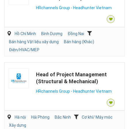
HRchannels Group - Headhunter Vietnam
Hồ Chí Minh
Bình Dương
Đồng Nai
Bán hàng Vật liệu xây dựng
Bán hàng (Khác)
Điện/HVAC/MEP
Head of Project Management
(Structural & Mechanical)
HRchannels Group - Headhunter Vietnam
Hà nội
Hải Phòng
Bắc Ninh
Cơ khí/ Máy móc
Xây dựng