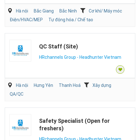
Hà nội
Bắc Giang
Bắc Ninh
Cơ khí/ Máy móc
Điện/HVAC/MEP
Tự động hóa / Chế tạo
QC Staff (Site)
HRchannels Group - Headhunter Vietnam
Hà nội
Hưng Yên
Thanh Hoá
Xây dựng
QA/QC
Safety Specialist (Open for
freshers)
HRchannels Group - Headhunter Vietnam