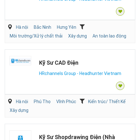
Hà nội
Bắc Ninh
Hưng Yên
Môi trường/Xử lý chất thải
Xây dựng
An toàn lao động
Kỹ Sư CAD Điện
HRchannels Group - Headhunter Vietnam
Hà nội
Phú Thọ
Vĩnh Phúc
Kiến trúc/ Thiết Kế
Xây dựng
Kỹ Sư Shopdrawing Điện (Nhà