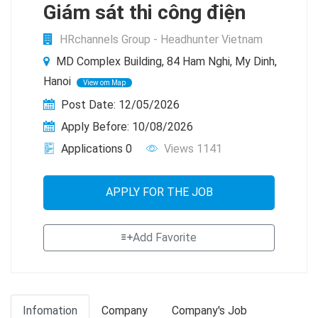
Giám sát thi công điện
HRchannels Group - Headhunter Vietnam
MD Complex Building, 84 Ham Nghi, My Dinh,
Hanoi
View om Map
Post Date: 12/05/2026
Apply Before: 10/08/2026
Applications 0
Views 1141
APPLY FOR THE JOB
Add Favorite
Infomation
Company
Company's Job