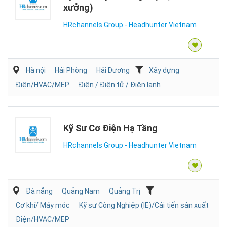
xưởng)
HRchannels Group - Headhunter Vietnam
Hà nội
Hải Phòng
Hải Dương
Xây dựng
Điện/HVAC/MEP
Điện / Điện tử / Điện lạnh
Kỹ Sư Cơ Điện Hạ Tầng
HRchannels Group - Headhunter Vietnam
Đà nẵng
Quảng Nam
Quảng Trị
Cơ khí/ Máy móc
Kỹ sư Công Nghiệp (IE)/Cải tiến sản xuất
Điện/HVAC/MEP