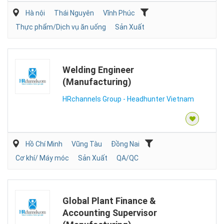
Hà nội
Thái Nguyên
Vĩnh Phúc
Thực phẩm/Dịch vụ ăn uống
Sản Xuất
Welding Engineer
(Manufacturing)
HRchannels Group - Headhunter Vietnam
Hồ Chí Minh
Vũng Tàu
Đồng Nai
Cơ khí/ Máy móc
Sản Xuất
QA/QC
Global Plant Finance &
Accounting Supervisor