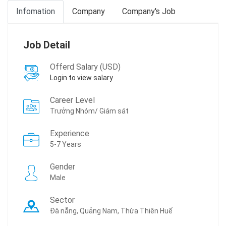
Infomation
Company
Company's Job
Job Detail
Offerd Salary (USD)
Login to view salary
Career Level
Trưởng Nhóm/ Giám sát
Experience
5-7 Years
Gender
Male
Sector
Đà nẵng, Quảng Nam, Thừa Thiên Huế