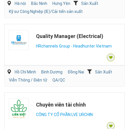
Hà nội
Bắc Ninh
Hưng Yên
Sản Xuất
Kỹ sư Công Nghiệp (IE)/Cải tiến sản xuất
Quality Manager (Electrical)
HRchannels Group - Headhunter Vietnam
Hồ Chí Minh
Bình Dương
Đồng Nai
Sản Xuất
Viễn Thông / Điện tử
QA/QC
Chuyên viên tài chính
CÔNG TY CỔ PHẦN LVE URCHIN