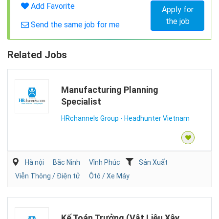
Add Favorite
Apply for
the job
Send the same job for me
Related Jobs
Manufacturing Planning
Specialist
HRchannels Group - Headhunter Vietnam
Hà nội
Bắc Ninh
Vĩnh Phúc
Sản Xuất
Viễn Thông / Điện tử
Ôtô / Xe Máy
Kế Toán Trưởng (Vật Liệu Xây