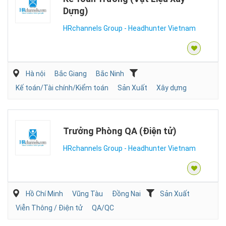
Dựng)
HRchannels Group - Headhunter Vietnam
Hà nội
Bắc Giang
Bắc Ninh
Kế toán/Tài chính/Kiểm toán
Sản Xuất
Xây dựng
Trưởng Phòng QA (Điện tử)
HRchannels Group - Headhunter Vietnam
Hồ Chí Minh
Vũng Tàu
Đồng Nai
Sản Xuất
Viễn Thông / Điện tử
QA/QC