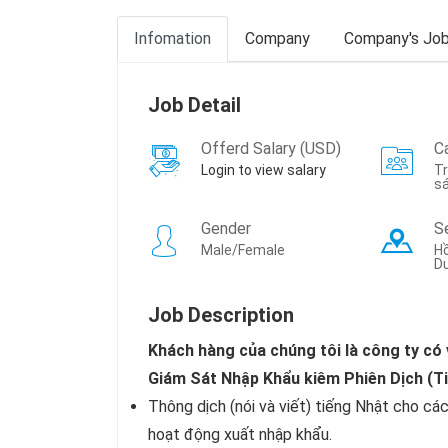
Infomation
Company
Company's Jo
Job Detail
Offerd Salary (USD)
C
Login to view salary
T
s
Gender
S
Male/Female
Hồ
Dư
Job Description
Khách hàng của chúng tôi là công ty có 
Giám Sát Nhập Khẩu kiêm Phiên Dịch (Ti
Thông dịch (nói và viết) tiếng Nhật cho các
hoạt động xuất nhập khẩu.