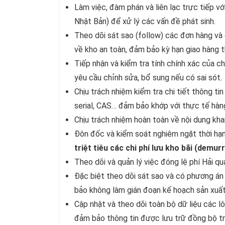
Làm việc, đàm phán và liên lạc trực tiếp v
Nhật Bản) để xử lý các vấn đề phát sinh.
Theo dõi sát sao (follow) các đơn hàng và
về kho an toàn, đảm bảo kỳ hạn giao hàng 
Tiếp nhận và kiểm tra tính chính xác của 
yêu cầu chỉnh sửa, bổ sung nếu có sai sót.
Chịu trách nhiệm kiểm tra chi tiết thông ti
serial, CAS… đảm bảo khớp với thực tế hàng
Chịu trách nhiệm hoàn toàn về nội dung khai
Đôn đốc và kiểm soát nghiêm ngặt thời hạn 
triệt tiêu các chi phí lưu kho bãi (demu
Theo dõi và quản lý việc đóng lệ phí Hải qu
Đặc biệt theo dõi sát sao và có phương án 
bảo không làm gián đoạn kế hoạch sản xuất
Cập nhật và theo dõi toàn bộ dữ liệu các l
đảm bảo thông tin được lưu trữ đồng bộ t