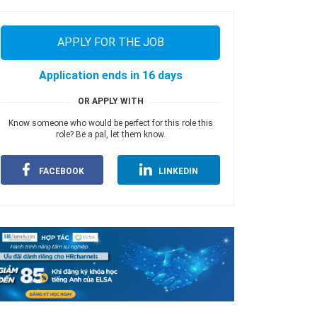
APPLY FOR THE JOB
Application ends in 16 days
OR APPLY WITH
Know someone who would be perfect for this role this
role? Be a pal, let them know.
FACEBOOK
LINKEDIN