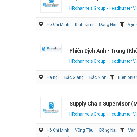
HRchannels Group - Headhunter V
Hồ Chí Minh
Bình Định
Đồng Nai
Vận 
Phiên Dịch Anh - Trung (K
HRchannels Group - Headhunter V
Hà nội
Bắc Giang
Bắc Ninh
Biên phiê
Supply Chain Supervisor (
HRchannels Group - Headhunter V
Hồ Chí Minh
Vũng Tàu
Đồng Nai
Vận