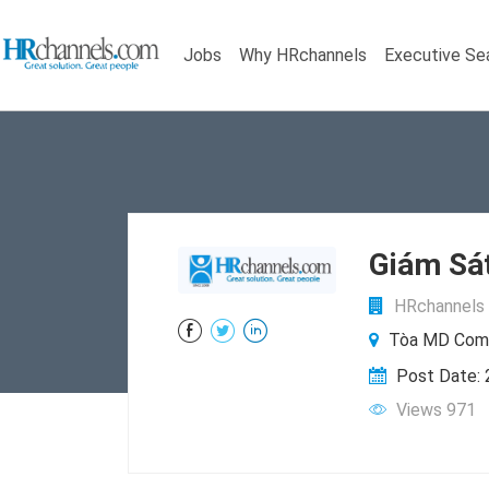
Jobs
Why HRchannels
Executive Se
Giám Sát
HRchannels 
Tòa MD Compl
Post Date:
Views 971