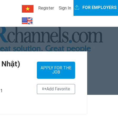
FOR EMPLOYERS
Register
Sign In
 Nhật)
APPLY FOR THE
JOB
Add Favorite
 1