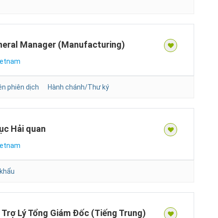
eneral Manager (Manufacturing)
ietnam
ên phiên dịch
Hành chánh/Thư ký
tục Hải quan
ietnam
 khẩu
Trợ Lý Tổng Giám Đốc (Tiếng Trung)