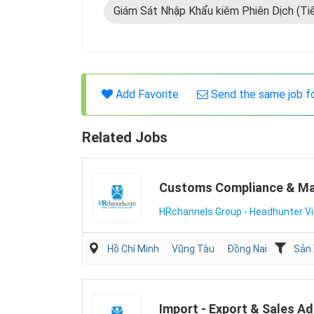
Giám Sát Nhập Khẩu kiêm Phiên Dịch (Ti
Add Favorite
Send the same job f
Related Jobs
Customs Compliance & Mate
HRchannels Group - Headhunter V
Hồ Chí Minh
Vũng Tàu
Đồng Nai
Sản
Import - Export & Sales A