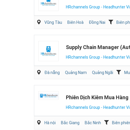
HRchannels Group - Headhunter V
Vũng Tàu
Biên Hoà
Đồng Nai
Biên ph
Supply Chain Manager (Aut
HRchannels Group - Headhunter V
Đà nẵng
Quảng Nam
Quảng Ngãi
Mu
Phiên Dịch Kiêm Mua Hàng 
HRchannels Group - Headhunter V
Hà nội
Bắc Giang
Bắc Ninh
Biên phiê