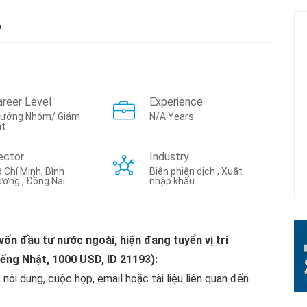
b
areer Level
Experience
rưởng Nhóm/ Giám
N/A Years
át
ector
Industry
 Chí Minh, Bình
Biên phiên dịch , Xuất
ơng , Đồng Nai
nhập khẩu
vốn đầu tư nước ngoài, hiện đang tuyển vị trí
ếng Nhật, 1000 USD, ID 21193):
 nội dung, cuộc họp, email hoặc tài liệu liên quan đến