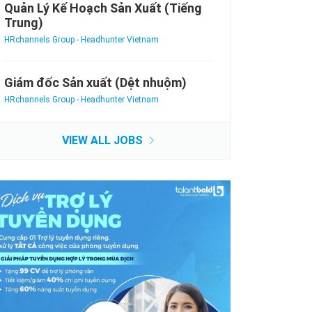
Quản Lý Kế Hoạch Sản Xuất (Tiếng
Trung)
HRchannels Group - Headhunter Vietnam
Giám đốc Sản xuất (Dệt nhuộm)
HRchannels Group - Headhunter Vietnam
VIEW ALL JOBS