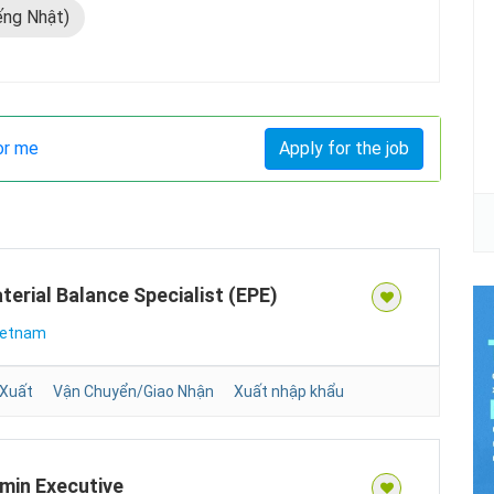
ếng Nhật)
or me
Apply for the job
rial Balance Specialist (EPE)
ietnam
 Xuất
Vận Chuyển/Giao Nhận
Xuất nhập khẩu
dmin Executive