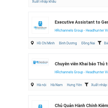
Xuất nhập khẩu
Executive Assistant to G
HRchannels Group - Headhunter V
Hồ Chí Minh
Bình Dương
Đồng Nai
Bi
Chuyên viên Khai báo Thủ 
HRchannels Group - Headhunter V
Hà nội
Hà Nam
Hưng Yên
Xuất nhập
Chủ Quản Hành Chính Kiêm 