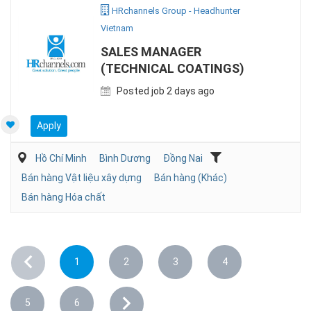
HRchannels Group - Headhunter
Vietnam
SALES MANAGER
(TECHNICAL COATINGS)
Posted job 2 days ago
Apply
Hồ Chí Minh
Bình Dương
Đồng Nai
Bán hàng Vật liệu xây dựng
Bán hàng (Khác)
Bán hàng Hóa chất
1
2
3
4
5
6