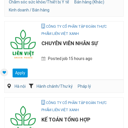
Chăm sóc sức khỏe/Thiết bị Y tế
Bán hàng (Khác)
Kinh doanh / Bán hàng
CÔNG TY CỔ PHẦN TẬP ĐOÀN THỰC
PHẨM LIÊN VIỆT XANH
CHUYÊN VIÊN NHÂN SỰ
Posted job 15 hours ago
Apply
Hà nội
Hành chánh/Thư ký
Pháp lý
CÔNG TY CỔ PHẦN TẬP ĐOÀN THỰC
PHẨM LIÊN VIỆT XANH
KẾ TOÁN TỔNG HỢP