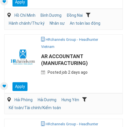
Apply
Hồ Chí Minh
Bình Dương
Đồng Nai
Hành chánh/Thư ký
Nhân sự
An toàn lao động
HRchannels Group - Headhunter
Vietnam
AR ACCOUNTANT
(MANUFACTURING)
Posted job 2 days ago
Apply
Hải Phòng
Hải Dương
Hưng Yên
Kế toán/Tài chính/Kiểm toán
HRchannels Group - Headhunter