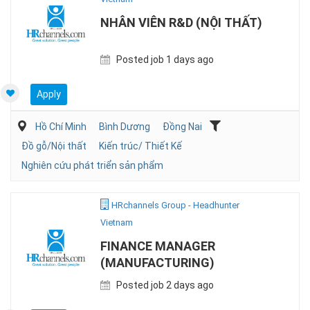
NHÂN VIÊN R&D (NỘI THẤT)
Posted job 1 days ago
Apply
Hồ Chí Minh
Bình Dương
Đồng Nai
Đồ gỗ/Nội thất
Kiến trúc/ Thiết Kế
Nghiên cứu phát triển sản phẩm
HRchannels Group - Headhunter
Vietnam
FINANCE MANAGER
(MANUFACTURING)
Posted job 2 days ago