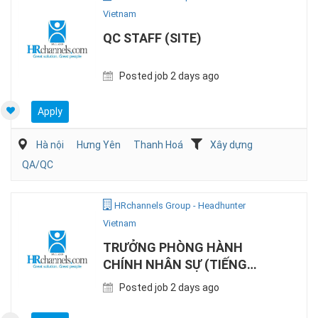
Vietnam
QC STAFF (SITE)
Posted job 2 days ago
Apply
Hà nội
Hưng Yên
Thanh Hoá
Xây dựng
QA/QC
HRchannels Group - Headhunter
Vietnam
TRƯỞNG PHÒNG HÀNH
CHÍNH NHÂN SỰ (TIẾNG
NHẬT, SẢN XUẤT)
Posted job 2 days ago