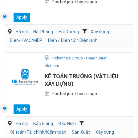
Posted job 7 hours ago
Apply
Hà nội
Hải Phòng
Hải Dương
Xây dựng
Điện/HVAC/MEP
Điện / Điện tử / Điện lạnh
HRchannels Group - Headhunter
Vietnam
KẾ TOÁN TRƯỞNG (VẬT LIỆU
XÂY DỰNG)
Posted job 7 hours ago
Apply
Hà nội
Bắc Giang
Bắc Ninh
Kế toán/Tài chính/Kiểm toán
Sản Xuất
Xây dựng