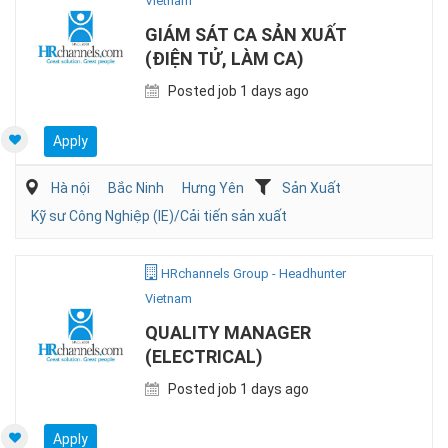
Vietnam
GIÁM SÁT CA SẢN XUẤT
(ĐIỆN TỬ, LÀM CA)
Posted job 1 days ago
Apply
Hà nội
Bắc Ninh
Hưng Yên
Sản Xuất
Kỹ sư Công Nghiệp (IE)/Cải tiến sản xuất
HRchannels Group - Headhunter
Vietnam
QUALITY MANAGER
(ELECTRICAL)
Posted job 1 days ago
Apply