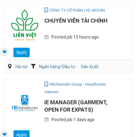
CÔNG TY CỔ PHẦN LVE URCHIN
CHUYÊN VIÊN TÀI CHÍNH
Posted job 15 hours ago
Apply
Hà nội
Ngân hàng/Đầu tư
Sản Xuất
HRchannels Group - Headhunter
Vietnam
IE MANAGER (GARMENT,
OPEN FOR EXPATS)
Posted job 1 days ago
Apply