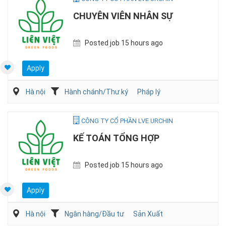
CHUYÊN VIÊN NHÂN SỰ
Posted job 15 hours ago
Apply
Hà nội
Hành chánh/Thư ký
Pháp lý
CÔNG TY CỔ PHẦN LVE URCHIN
KẾ TOÁN TỔNG HỢP
Posted job 15 hours ago
Apply
Hà nội
Ngân hàng/Đầu tư
Sản Xuất