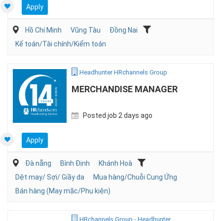
Apply
Hồ Chí Minh
Vũng Tàu
Đồng Nai
Kế toán/Tài chính/Kiểm toán
Headhunter HRchannels Group
MERCHANDISE MANAGER
Posted job 2 days ago
Apply
Đà nẵng
Bình Định
Khánh Hoà
Dệt may/ Sợi/ Giầy da
Mua hàng/Chuỗi Cung Ứng
Bán hàng (May mặc/Phụ kiện)
HRchannels Group - Headhunter