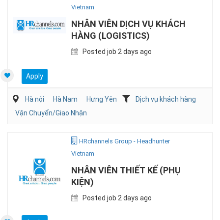
Vietnam
NHÂN VIÊN DỊCH VỤ KHÁCH
HÀNG (LOGISTICS)
Posted job 2 days ago
Apply
Hà nội
Hà Nam
Hưng Yên
Dịch vụ khách hàng
Vận Chuyển/Giao Nhận
HRchannels Group - Headhunter
Vietnam
NHÂN VIÊN THIẾT KẾ (PHỤ
KIỆN)
Posted job 2 days ago