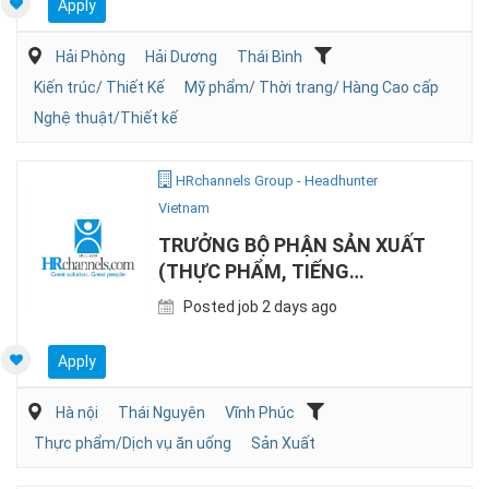
Apply
Hải Phòng
Hải Dương
Thái Bình
Kiến trúc/ Thiết Kế
Mỹ phẩm/ Thời trang/ Hàng Cao cấp
Nghệ thuật/Thiết kế
HRchannels Group - Headhunter
Vietnam
TRƯỞNG BỘ PHẬN SẢN XUẤT
(THỰC PHẨM, TIẾNG
ANH/NHẬT)
Posted job 2 days ago
Apply
Hà nội
Thái Nguyên
Vĩnh Phúc
Thực phẩm/Dịch vụ ăn uống
Sản Xuất