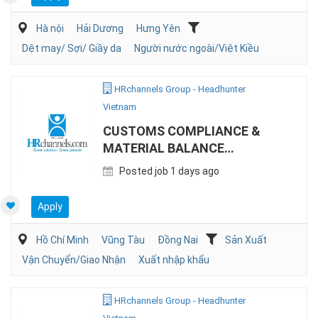
Hà nội
Hải Dương
Hưng Yên
Dệt may/ Sợi/ Giầy da
Người nước ngoài/Việt Kiều
HRchannels Group - Headhunter
Vietnam
CUSTOMS COMPLIANCE &
MATERIAL BALANCE
SPECIALIST (EPE)
Posted job 1 days ago
Apply
Hồ Chí Minh
Vũng Tàu
Đồng Nai
Sản Xuất
Vận Chuyển/Giao Nhận
Xuất nhập khẩu
HRchannels Group - Headhunter