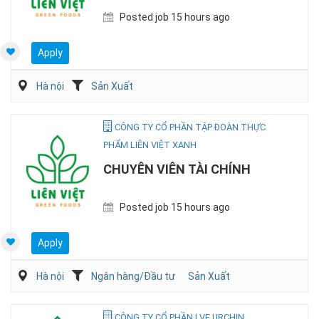
Posted job 15 hours ago
Apply
Hà nội
Sản Xuất
CÔNG TY CỔ PHẦN TẬP ĐOÀN THỰC
PHẨM LIÊN VIỆT XANH
CHUYÊN VIÊN TÀI CHÍNH
Posted job 15 hours ago
Apply
Hà nội
Ngân hàng/Đầu tư
Sản Xuất
CÔNG TY CỔ PHẦN LVE URCHIN