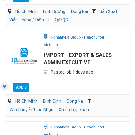
Hồ Chí Minh
Bình Dương
Đồng Nai
Sản Xuất
Viễn Thông / Điện tử
QA/QC
HRchannels Group - Headhunter
Vietnam
IMPORT - EXPORT & SALES
ADMIN EXECUTIVE
Posted job 1 days ago
Apply
Hồ Chí Minh
Bình Định
Đồng Nai
Vận Chuyển/Giao Nhận
Xuất nhập khẩu
HRchannels Group - Headhunter
Vietnam