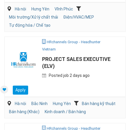
Hà nội
Hưng Yên
Vĩnh Phúc
Môi trường/Xử lý chất thải
Điện/HVAC/MEP
Tự động hóa / Chế tạo
HRchannels Group - Headhunter
Vietnam
PROJECT SALES EXECUTIVE
(ELV)
Posted job 2 days ago
Apply
Hà nội
Bắc Ninh
Hưng Yên
Bán hàng kỹ thuật
Bán hàng (Khác)
Kinh doanh / Bán hàng
HRchannels Group - Headhunter