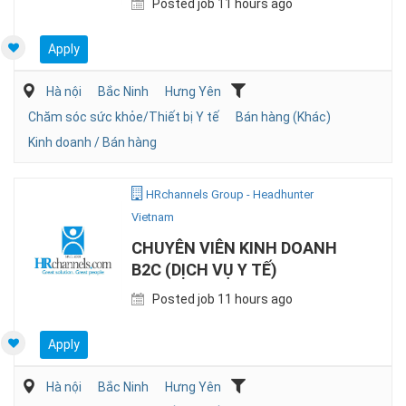
Posted job 11 hours ago
Apply
Hà nội
Bắc Ninh
Hưng Yên
Chăm sóc sức khỏe/Thiết bị Y tế
Bán hàng (Khác)
Kinh doanh / Bán hàng
HRchannels Group - Headhunter
Vietnam
CHUYÊN VIÊN KINH DOANH
B2C (DỊCH VỤ Y TẾ)
Posted job 11 hours ago
Apply
Hà nội
Bắc Ninh
Hưng Yên