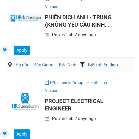
Vietnam
PHIÊN DỊCH ANH - TRUNG
(KHÔNG YÊU CẦU KINH
NGHIỆM)
Posted job 2 days ago
Apply
Hà nội
Bắc Giang
Bắc Ninh
Biên phiên dịch
HRchannels Group - Headhunter
Vietnam
PROJECT ELECTRICAL
ENGINEER
Posted job 2 days ago
Apply