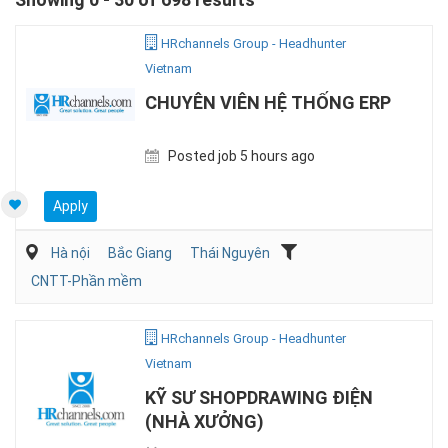
HRchannels Group - Headhunter
Vietnam
CHUYÊN VIÊN HỆ THỐNG ERP
Posted job 5 hours ago
Apply
Hà nội
Bắc Giang
Thái Nguyên
CNTT-Phần mềm
HRchannels Group - Headhunter
Vietnam
KỸ SƯ SHOPDRAWING ĐIỆN
(NHÀ XƯỞNG)