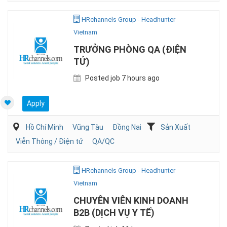
HRchannels Group - Headhunter
Vietnam
TRƯỞNG PHÒNG QA (ĐIỆN
TỬ)
Posted job 7 hours ago
Apply
Hồ Chí Minh
Vũng Tàu
Đồng Nai
Sản Xuất
Viễn Thông / Điện tử
QA/QC
HRchannels Group - Headhunter
Vietnam
CHUYÊN VIÊN KINH DOANH
B2B (DỊCH VỤ Y TẾ)