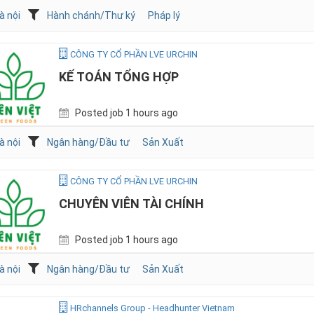
à nội
Hành chánh/Thư ký
Pháp lý
CÔNG TY CỔ PHẦN LVE URCHIN
KẾ TOÁN TỔNG HỢP
Posted job 1 hours ago
à nội
Ngân hàng/Đầu tư
Sản Xuất
CÔNG TY CỔ PHẦN LVE URCHIN
CHUYÊN VIÊN TÀI CHÍNH
Posted job 1 hours ago
à nội
Ngân hàng/Đầu tư
Sản Xuất
HRchannels Group - Headhunter Vietnam