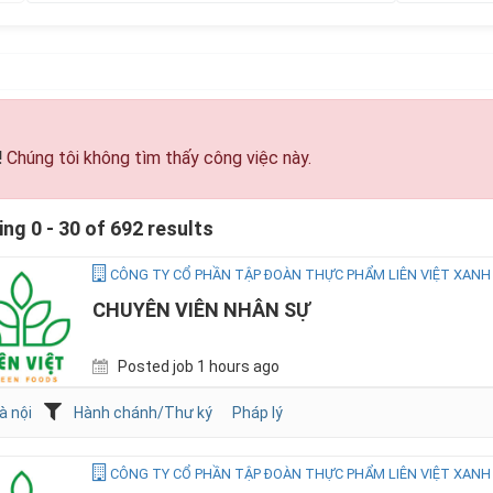
!
Chúng tôi không tìm thấy công việc này.
ng 0 - 30 of 692 results
CÔNG TY CỔ PHẦN TẬP ĐOÀN THỰC PHẨM LIÊN VIỆT XANH
CHUYÊN VIÊN NHÂN SỰ
Posted job 1 hours ago
à nội
Hành chánh/Thư ký
Pháp lý
CÔNG TY CỔ PHẦN TẬP ĐOÀN THỰC PHẨM LIÊN VIỆT XANH