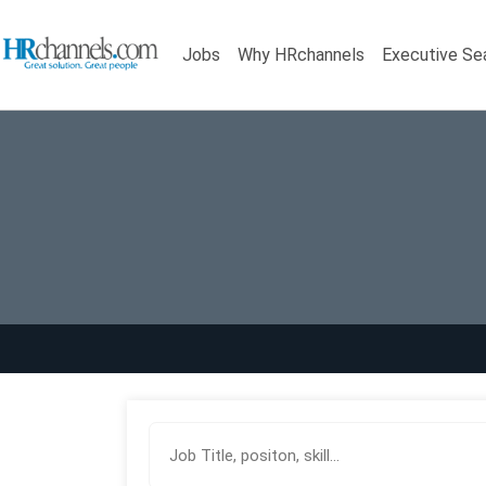
Jobs
Why HRchannels
Executive Se