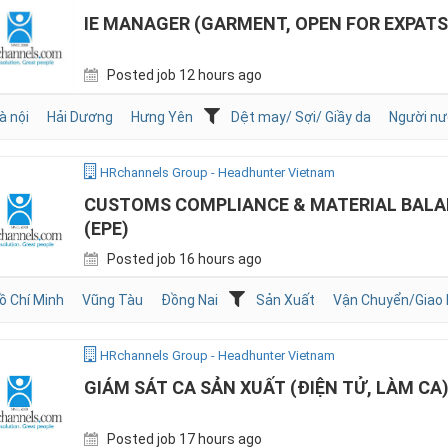
IE MANAGER (GARMENT, OPEN FOR EXPATS
Posted job 12 hours ago
à nội
Hải Dương
Hưng Yên
Dệt may/ Sợi/ Giầy da
Người nư
HRchannels Group - Headhunter Vietnam
CUSTOMS COMPLIANCE & MATERIAL BALA
(EPE)
Posted job 16 hours ago
ồ Chí Minh
Vũng Tàu
Đồng Nai
Sản Xuất
Vận Chuyển/Giao
HRchannels Group - Headhunter Vietnam
GIÁM SÁT CA SẢN XUẤT (ĐIỆN TỬ, LÀM CA
Posted job 17 hours ago