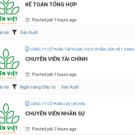
KẾ TOÁN TỔNG HỢP
Posted job 1 hours ago
à nội
Sản Xuất
CÔNG TY CỔ PHẦN TẬP ĐOÀN THỰC PHẨM LIÊN VIỆT XANH
CHUYÊN VIÊN TÀI CHÍNH
Posted job 1 hours ago
à nội
Ngân hàng/Đầu tư
Sản Xuất
CÔNG TY CỔ PHẦN LVE URCHIN
CHUYÊN VIÊN NHÂN SỰ
Posted job 1 hours ago