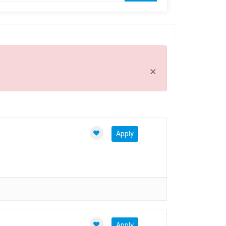
Clear all
×
Apply
Apply