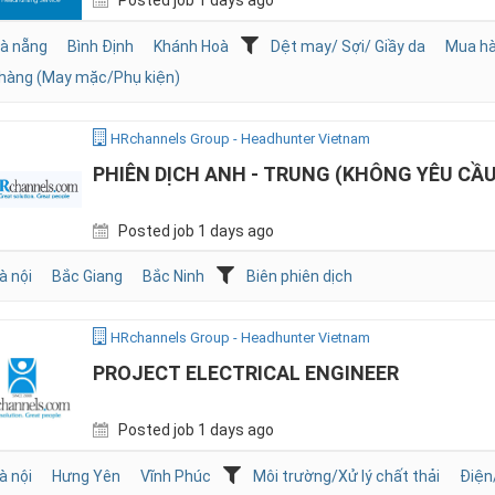
Posted job 1 days ago
à nẵng
Bình Định
Khánh Hoà
Dệt may/ Sợi/ Giầy da
Mua hà
hàng (May mặc/Phụ kiện)
HRchannels Group - Headhunter Vietnam
PHIÊN DỊCH ANH - TRUNG (KHÔNG YÊU CẦ
Posted job 1 days ago
à nội
Bắc Giang
Bắc Ninh
Biên phiên dịch
HRchannels Group - Headhunter Vietnam
PROJECT ELECTRICAL ENGINEER
Posted job 1 days ago
à nội
Hưng Yên
Vĩnh Phúc
Môi trường/Xử lý chất thải
Điệ