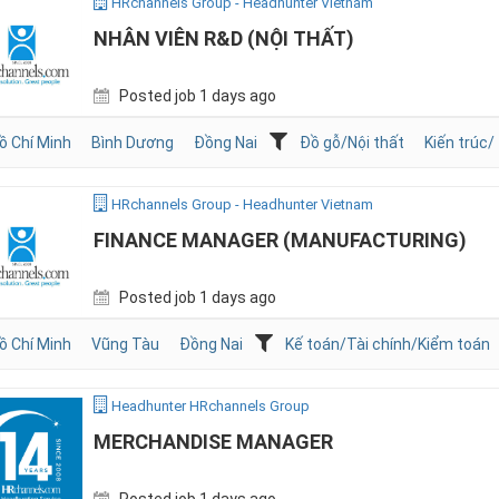
HRchannels Group - Headhunter Vietnam
NHÂN VIÊN R&D (NỘI THẤT)
Posted job 1 days ago
ồ Chí Minh
Bình Dương
Đồng Nai
Đồ gỗ/Nội thất
Kiến trúc/
HRchannels Group - Headhunter Vietnam
FINANCE MANAGER (MANUFACTURING)
Posted job 1 days ago
ồ Chí Minh
Vũng Tàu
Đồng Nai
Kế toán/Tài chính/Kiểm toán
Headhunter HRchannels Group
MERCHANDISE MANAGER