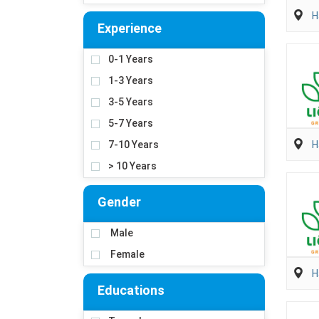
H
Experience
0-1 Years
1-3 Years
3-5 Years
5-7 Years
7-10 Years
H
> 10 Years
Gender
Male
Female
H
Educations