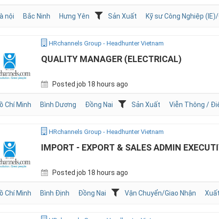
à nội
Bắc Ninh
Hưng Yên
Sản Xuất
Kỹ sư Công Nghiệp (IE)/
HRchannels Group - Headhunter Vietnam
QUALITY MANAGER (ELECTRICAL)
Posted job 18 hours ago
ồ Chí Minh
Bình Dương
Đồng Nai
Sản Xuất
Viễn Thông / Đi
HRchannels Group - Headhunter Vietnam
IMPORT - EXPORT & SALES ADMIN EXECUT
Posted job 18 hours ago
ồ Chí Minh
Bình Định
Đồng Nai
Vận Chuyển/Giao Nhận
Xuất