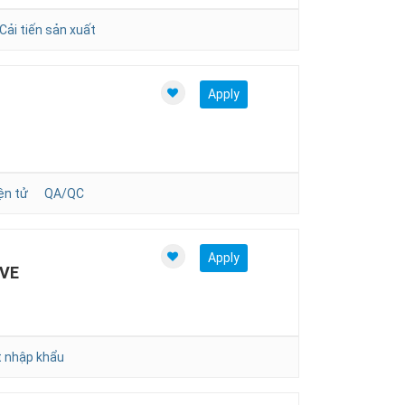
Cải tiến sản xuất
Apply
ện tử
QA/QC
Apply
IVE
 nhập khẩu