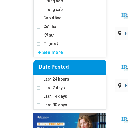
Trung học
Trung cấp
Cao đẳng
Cử nhân
H
Kỹ sư
Thạc sỹ
+ See more
Date Posted
Last 24 hours
H
Last 7 days
Last 14 days
Last 30 days