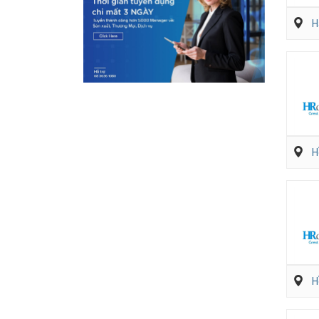
H
H
H