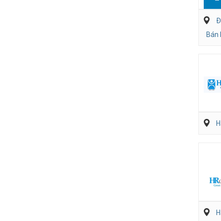
Đ
Bán 
H
H