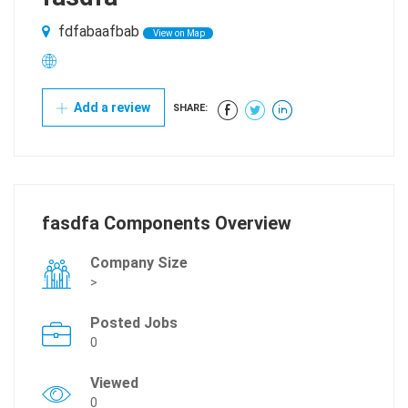
fdfabaafbab
View on Map
Add a review
SHARE:
fasdfa Components Overview
Company Size
>
Posted Jobs
0
Viewed
0