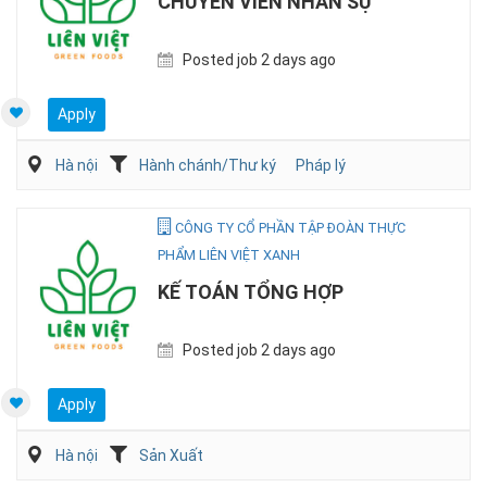
CHUYÊN VIÊN NHÂN SỰ
Posted job 2 days ago
Apply
Hà nội
Hành chánh/Thư ký
Pháp lý
CÔNG TY CỔ PHẦN TẬP ĐOÀN THỰC
PHẨM LIÊN VIỆT XANH
KẾ TOÁN TỔNG HỢP
Posted job 2 days ago
Apply
Hà nội
Sản Xuất