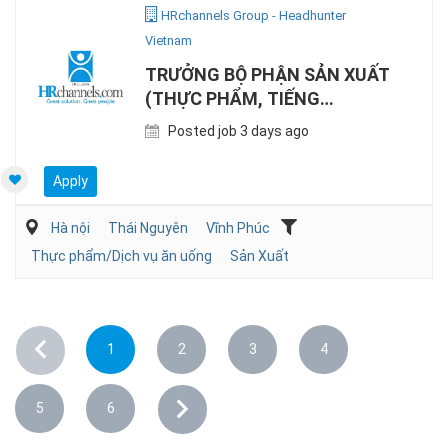
HRchannels Group - Headhunter
Vietnam
TRƯỞNG BỘ PHẬN SẢN XUẤT
(THỰC PHẨM, TIẾNG
ANH/NHẬT)
Posted job 3 days ago
Apply
Hà nội
Thái Nguyên
Vĩnh Phúc
Thực phẩm/Dịch vụ ăn uống
Sản Xuất
1
2
3
4
5
6