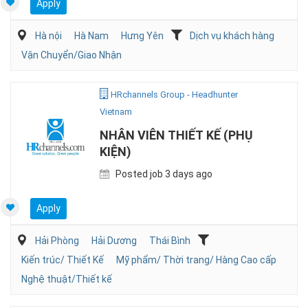
Apply
Hà nội
Hà Nam
Hưng Yên
Dịch vụ khách hàng
Vận Chuyển/Giao Nhận
HRchannels Group - Headhunter
Vietnam
NHÂN VIÊN THIẾT KẾ (PHỤ
KIỆN)
Posted job 3 days ago
Apply
Hải Phòng
Hải Dương
Thái Bình
Kiến trúc/ Thiết Kế
Mỹ phẩm/ Thời trang/ Hàng Cao cấp
Nghệ thuật/Thiết kế