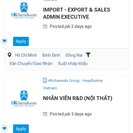
IMPORT - EXPORT & SALES
ADMIN EXECUTIVE
Posted job 2 days ago
Apply
Hồ Chí Minh
Bình Định
Đồng Nai
Vận Chuyển/Giao Nhận
Xuất nhập khẩu
HRchannels Group - Headhunter
Vietnam
NHÂN VIÊN R&D (NỘI THẤT)
Posted job 3 days ago
Apply