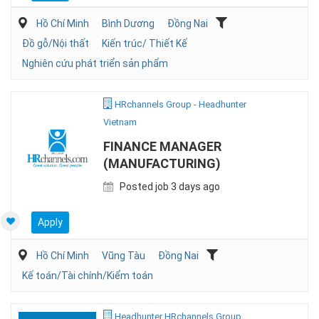
Hồ Chí Minh
Bình Dương
Đồng Nai
Đồ gỗ/Nội thất
Kiến trúc/ Thiết Kế
Nghiên cứu phát triển sản phẩm
HRchannels Group - Headhunter
Vietnam
FINANCE MANAGER
(MANUFACTURING)
Posted job 3 days ago
Apply
Hồ Chí Minh
Vũng Tàu
Đồng Nai
Kế toán/Tài chính/Kiểm toán
Headhunter HRchannels Group