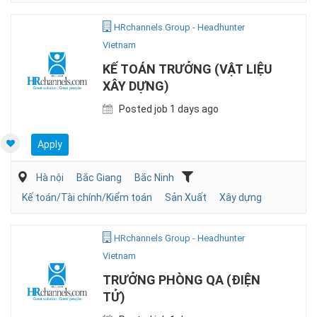
HRchannels Group - Headhunter
Vietnam
KẾ TOÁN TRƯỞNG (VẬT LIỆU
XÂY DỰNG)
Posted job 1 days ago
Apply
Hà nội
Bắc Giang
Bắc Ninh
Kế toán/Tài chính/Kiểm toán
Sản Xuất
Xây dựng
HRchannels Group - Headhunter
Vietnam
TRƯỞNG PHÒNG QA (ĐIỆN
TỬ)