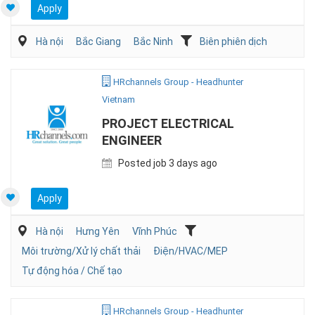
Apply
Hà nội
Bắc Giang
Bắc Ninh
Biên phiên dịch
HRchannels Group - Headhunter
Vietnam
PROJECT ELECTRICAL
ENGINEER
Posted job 3 days ago
Apply
Hà nội
Hưng Yên
Vĩnh Phúc
Môi trường/Xử lý chất thải
Điện/HVAC/MEP
Tự động hóa / Chế tạo
HRchannels Group - Headhunter