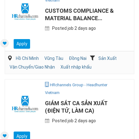
Vietnam
CUSTOMS COMPLIANCE &
MATERIAL BALANCE
SPECIALIST (EPE)
Posted job 2 days ago
Apply
Hồ Chí Minh
Vũng Tàu
Đồng Nai
Sản Xuất
Vận Chuyển/Giao Nhận
Xuất nhập khẩu
HRchannels Group - Headhunter
Vietnam
GIÁM SÁT CA SẢN XUẤT
(ĐIỆN TỬ, LÀM CA)
Posted job 2 days ago
Apply