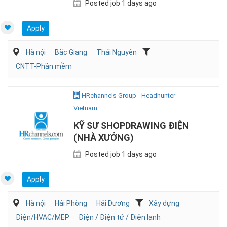
Posted job 1 days ago
Apply
Hà nội
Bắc Giang
Thái Nguyên
CNTT-Phần mềm
HRchannels Group - Headhunter
Vietnam
KỸ SƯ SHOPDRAWING ĐIỆN
(NHÀ XƯỞNG)
Posted job 1 days ago
Apply
Hà nội
Hải Phòng
Hải Dương
Xây dựng
Điện/HVAC/MEP
Điện / Điện tử / Điện lạnh