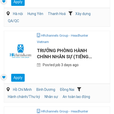
Apply
Hà nội
Hưng Yên
Thanh Hoá
Xây dựng
QA/QC
HRchannels Group - Headhunter
Vietnam
TRƯỞNG PHÒNG HÀNH
CHÍNH NHÂN SỰ (TIẾNG
NHẬT, SẢN XUẤT)
Posted job 3 days ago
Apply
Hồ Chí Minh
Bình Dương
Đồng Nai
Hành chánh/Thư ký
Nhân sự
An toàn lao động
HRchannels Group - Headhunter