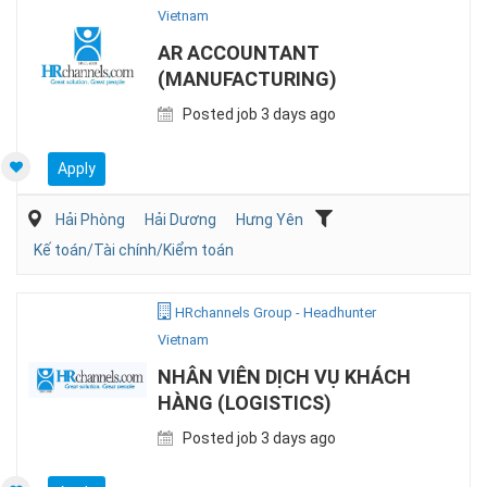
Vietnam
AR ACCOUNTANT
(MANUFACTURING)
Posted job 3 days ago
Apply
Hải Phòng
Hải Dương
Hưng Yên
Kế toán/Tài chính/Kiểm toán
HRchannels Group - Headhunter
Vietnam
NHÂN VIÊN DỊCH VỤ KHÁCH
HÀNG (LOGISTICS)
Posted job 3 days ago