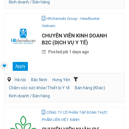
Kinh doanh / Bán hàng
HRchannels Group - Headhunter
Vietnam
CHUYÊN VIÊN KINH DOANH
B2C (DỊCH VỤ Y TẾ)
Posted job 1 days ago
Apply
Hà nội
Bắc Ninh
Hưng Yên
Chăm sóc sức khỏe/Thiết bị Y tế
Bán hàng (Khác)
Kinh doanh / Bán hàng
CÔNG TY CỔ PHẦN TẬP ĐOÀN THỰC
PHẨM LIÊN VIỆT XANH