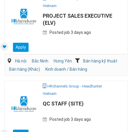
Vietnam
PROJECT SALES EXECUTIVE
(ELV)
Posted job 3 days ago
Apply
Hà nội
Bắc Ninh
Hưng Yên
Bán hàng kỹ thuật
Bán hàng (Khác)
Kinh doanh / Bán hàng
HRchannels Group - Headhunter
Vietnam
QC STAFF (SITE)
Posted job 3 days ago