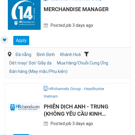
MERCHANDISE MANAGER
Posted job 3 days ago
Apply
Đà nẵng
Bình Định
Khánh Hoà
Dệt may/ Sợi/ Giầy da
Mua hàng/Chuỗi Cung Ứng
Bán hàng (May mặc/Phụ kiện)
HRchannels Group - Headhunter
Vietnam
PHIÊN DỊCH ANH - TRUNG
(KHÔNG YÊU CẦU KINH
NGHIỆM)
Posted job 3 days ago