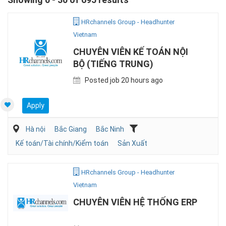
HRchannels Group - Headhunter
Vietnam
CHUYÊN VIÊN KẾ TOÁN NỘI
BỘ (TIẾNG TRUNG)
Posted job 20 hours ago
Apply
Hà nội
Bắc Giang
Bắc Ninh
Kế toán/Tài chính/Kiểm toán
Sản Xuất
HRchannels Group - Headhunter
Vietnam
CHUYÊN VIÊN HỆ THỐNG ERP