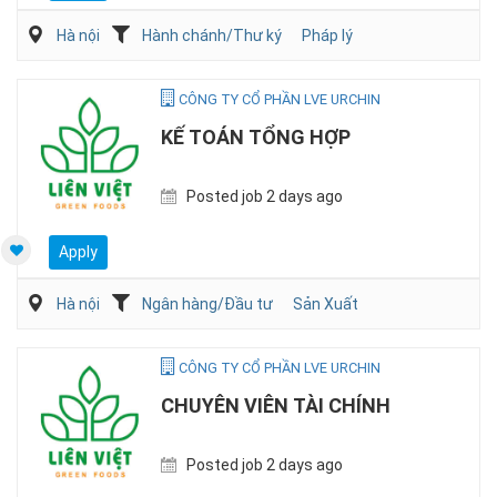
Hà nội
Hành chánh/Thư ký
Pháp lý
CÔNG TY CỔ PHẦN LVE URCHIN
KẾ TOÁN TỔNG HỢP
Posted job 2 days ago
Apply
Hà nội
Ngân hàng/Đầu tư
Sản Xuất
CÔNG TY CỔ PHẦN LVE URCHIN
CHUYÊN VIÊN TÀI CHÍNH
Posted job 2 days ago