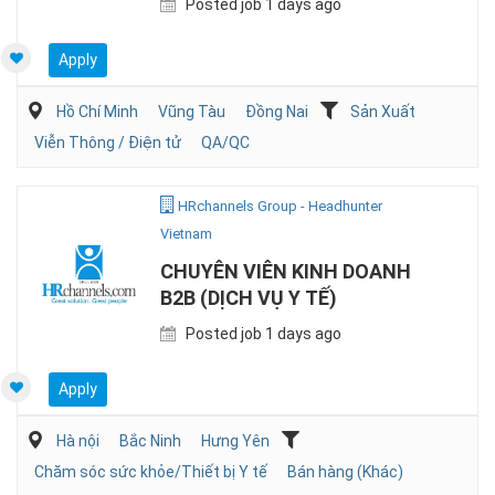
Posted job 1 days ago
Apply
Hồ Chí Minh
Vũng Tàu
Đồng Nai
Sản Xuất
Viễn Thông / Điện tử
QA/QC
HRchannels Group - Headhunter
Vietnam
CHUYÊN VIÊN KINH DOANH
B2B (DỊCH VỤ Y TẾ)
Posted job 1 days ago
Apply
Hà nội
Bắc Ninh
Hưng Yên
Chăm sóc sức khỏe/Thiết bị Y tế
Bán hàng (Khác)