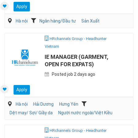
Apply
Hà nội
Ngân hàng/Đầu tư
Sản Xuất
HRchannels Group - Headhunter
Vietnam
IE MANAGER (GARMENT,
OPEN FOR EXPATS)
Posted job 2 days ago
Apply
Hà nội
Hải Dương
Hưng Yên
Dệt may/ Sợi/ Giầy da
Người nước ngoài/Việt Kiều
HRchannels Group - Headhunter