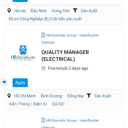
Hà nội
Bắc Ninh
Hưng Yên
Sản Xuất
Kỹ sư Công Nghiệp (IE)/Cải tiến sản xuất
HRchannels Group - Headhunter
Vietnam
QUALITY MANAGER
(ELECTRICAL)
Posted job 2 days ago
Apply
Hồ Chí Minh
Bình Dương
Đồng Nai
Sản Xuất
Viễn Thông / Điện tử
QA/QC
HRchannels Group - Headhunter
Vietnam