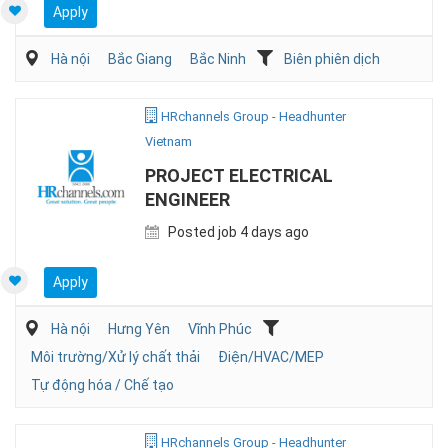
Apply
Hà nội
Bắc Giang
Bắc Ninh
Biên phiên dịch
HRchannels Group - Headhunter
Vietnam
PROJECT ELECTRICAL
ENGINEER
Posted job 4 days ago
Apply
Hà nội
Hưng Yên
Vĩnh Phúc
Môi trường/Xử lý chất thải
Điện/HVAC/MEP
Tự động hóa / Chế tạo
HRchannels Group - Headhunter