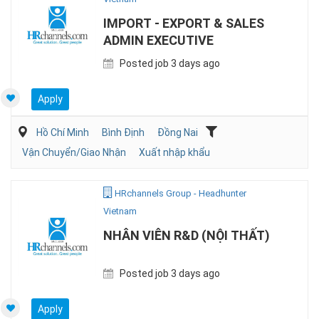
IMPORT - EXPORT & SALES
ADMIN EXECUTIVE
Posted job 3 days ago
Apply
Hồ Chí Minh
Bình Định
Đồng Nai
Vận Chuyển/Giao Nhận
Xuất nhập khẩu
HRchannels Group - Headhunter
Vietnam
NHÂN VIÊN R&D (NỘI THẤT)
Posted job 3 days ago
Apply