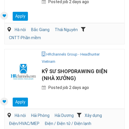
Posted job 2 days ago
Apply
Hà nội
Bắc Giang
Thái Nguyên
CNTT-Phần mềm
HRchannels Group - Headhunter
Vietnam
KỸ SƯ SHOPDRAWING ĐIỆN
(NHÀ XƯỞNG)
Posted job 2 days ago
Apply
Hà nội
Hải Phòng
Hải Dương
Xây dựng
Điện/HVAC/MEP
Điện / Điện tử / Điện lạnh