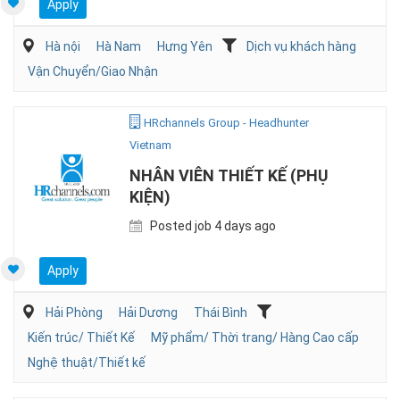
Apply
Hà nội
Hà Nam
Hưng Yên
Dịch vụ khách hàng
Vận Chuyển/Giao Nhận
HRchannels Group - Headhunter
Vietnam
NHÂN VIÊN THIẾT KẾ (PHỤ
KIỆN)
Posted job 4 days ago
Apply
Hải Phòng
Hải Dương
Thái Bình
Kiến trúc/ Thiết Kế
Mỹ phẩm/ Thời trang/ Hàng Cao cấp
Nghệ thuật/Thiết kế