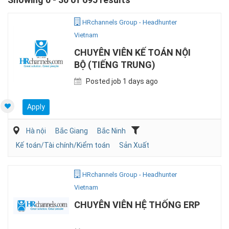
HRchannels Group - Headhunter
Vietnam
CHUYÊN VIÊN KẾ TOÁN NỘI
BỘ (TIẾNG TRUNG)
Posted job 1 days ago
Apply
Hà nội
Bắc Giang
Bắc Ninh
Kế toán/Tài chính/Kiểm toán
Sản Xuất
HRchannels Group - Headhunter
Vietnam
CHUYÊN VIÊN HỆ THỐNG ERP