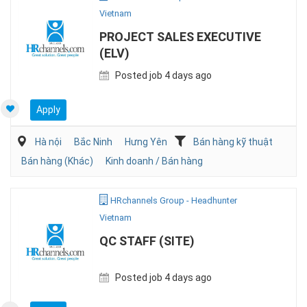
Vietnam
PROJECT SALES EXECUTIVE
(ELV)
Posted job 4 days ago
Apply
Hà nội
Bắc Ninh
Hưng Yên
Bán hàng kỹ thuật
Bán hàng (Khác)
Kinh doanh / Bán hàng
HRchannels Group - Headhunter
Vietnam
QC STAFF (SITE)
Posted job 4 days ago