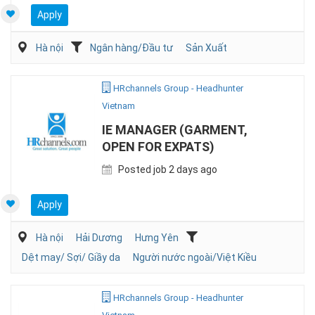
Apply
Hà nội
Ngân hàng/Đầu tư
Sản Xuất
HRchannels Group - Headhunter
Vietnam
IE MANAGER (GARMENT,
OPEN FOR EXPATS)
Posted job 2 days ago
Apply
Hà nội
Hải Dương
Hưng Yên
Dệt may/ Sợi/ Giầy da
Người nước ngoài/Việt Kiều
HRchannels Group - Headhunter