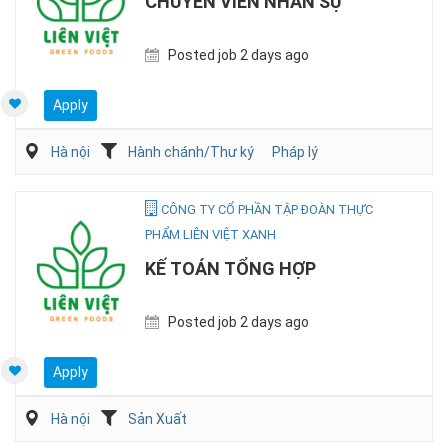
CHUYÊN VIÊN NHÂN SỰ
Posted job 2 days ago
Apply
Hà nội
Hành chánh/Thư ký
Pháp lý
CÔNG TY CỔ PHẦN TẬP ĐOÀN THỰC
PHẨM LIÊN VIỆT XANH
KẾ TOÁN TỔNG HỢP
Posted job 2 days ago
Apply
Hà nội
Sản Xuất