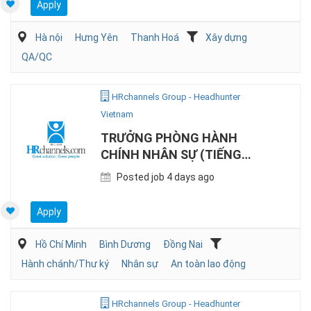
Apply
Hà nội
Hưng Yên
Thanh Hoá
Xây dựng
QA/QC
HRchannels Group - Headhunter
Vietnam
TRƯỞNG PHÒNG HÀNH
CHÍNH NHÂN SỰ (TIẾNG
NHẬT, SẢN XUẤT)
Posted job 4 days ago
Apply
Hồ Chí Minh
Bình Dương
Đồng Nai
Hành chánh/Thư ký
Nhân sự
An toàn lao động
HRchannels Group - Headhunter