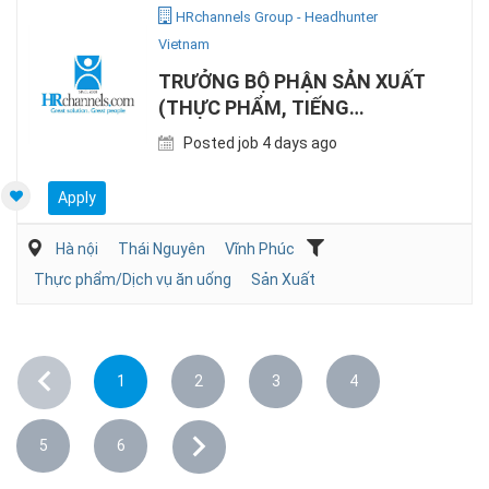
HRchannels Group - Headhunter
Vietnam
TRƯỞNG BỘ PHẬN SẢN XUẤT
(THỰC PHẨM, TIẾNG
ANH/NHẬT)
Posted job 4 days ago
Apply
Hà nội
Thái Nguyên
Vĩnh Phúc
Thực phẩm/Dịch vụ ăn uống
Sản Xuất
1
2
3
4
5
6