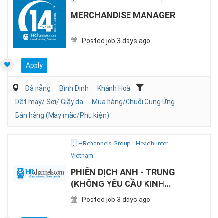
MERCHANDISE MANAGER
Posted job 3 days ago
Apply
Đà nẵng
Bình Định
Khánh Hoà
Dệt may/ Sợi/ Giầy da
Mua hàng/Chuỗi Cung Ứng
Bán hàng (May mặc/Phụ kiện)
HRchannels Group - Headhunter
Vietnam
PHIÊN DỊCH ANH - TRUNG
(KHÔNG YÊU CẦU KINH
NGHIỆM)
Posted job 3 days ago