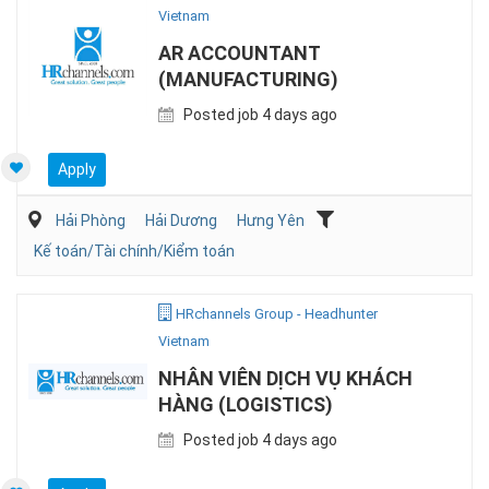
Vietnam
AR ACCOUNTANT
(MANUFACTURING)
Posted job 4 days ago
Apply
Hải Phòng
Hải Dương
Hưng Yên
Kế toán/Tài chính/Kiểm toán
HRchannels Group - Headhunter
Vietnam
NHÂN VIÊN DỊCH VỤ KHÁCH
HÀNG (LOGISTICS)
Posted job 4 days ago