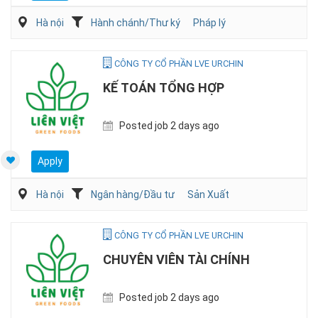
Hà nội
Hành chánh/Thư ký
Pháp lý
CÔNG TY CỔ PHẦN LVE URCHIN
KẾ TOÁN TỔNG HỢP
Posted job 2 days ago
Apply
Hà nội
Ngân hàng/Đầu tư
Sản Xuất
CÔNG TY CỔ PHẦN LVE URCHIN
CHUYÊN VIÊN TÀI CHÍNH
Posted job 2 days ago