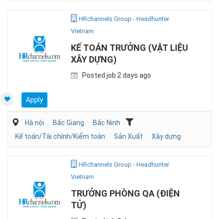
HRchannels Group - Headhunter
Vietnam
KẾ TOÁN TRƯỞNG (VẬT LIỆU
XÂY DỰNG)
Posted job 2 days ago
Apply
Hà nội
Bắc Giang
Bắc Ninh
Kế toán/Tài chính/Kiểm toán
Sản Xuất
Xây dựng
HRchannels Group - Headhunter
Vietnam
TRƯỞNG PHÒNG QA (ĐIỆN
TỬ)