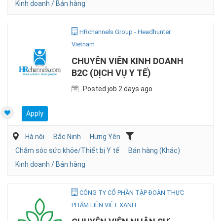
Kinh doanh / Bán hàng
HRchannels Group - Headhunter
Vietnam
CHUYÊN VIÊN KINH DOANH
B2C (DỊCH VỤ Y TẾ)
Posted job 2 days ago
Apply
Hà nội
Bắc Ninh
Hưng Yên
Chăm sóc sức khỏe/Thiết bị Y tế
Bán hàng (Khác)
Kinh doanh / Bán hàng
CÔNG TY CỔ PHẦN TẬP ĐOÀN THỰC
PHẨM LIÊN VIỆT XANH