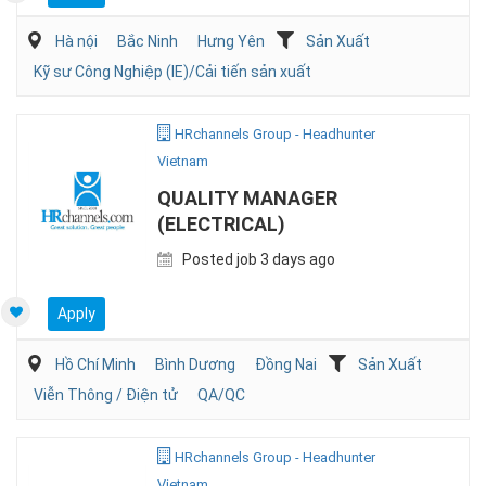
Hà nội
Bắc Ninh
Hưng Yên
Sản Xuất
Kỹ sư Công Nghiệp (IE)/Cải tiến sản xuất
HRchannels Group - Headhunter
Vietnam
QUALITY MANAGER
(ELECTRICAL)
Posted job 3 days ago
Apply
Hồ Chí Minh
Bình Dương
Đồng Nai
Sản Xuất
Viễn Thông / Điện tử
QA/QC
HRchannels Group - Headhunter
Vietnam