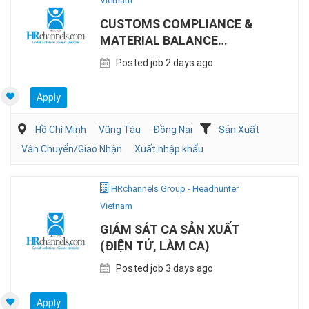
Vietnam
CUSTOMS COMPLIANCE &
MATERIAL BALANCE
SPECIALIST (EPE)
Posted job 2 days ago
Apply
Hồ Chí Minh
Vũng Tàu
Đồng Nai
Sản Xuất
Vận Chuyển/Giao Nhận
Xuất nhập khẩu
HRchannels Group - Headhunter
Vietnam
GIÁM SÁT CA SẢN XUẤT
(ĐIỆN TỬ, LÀM CA)
Posted job 3 days ago
Apply