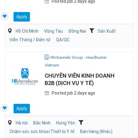
Posted job 2 days ago
Apply
Hồ Chí Minh
Vũng Tàu
Đồng Nai
Sản Xuất
Viễn Thông / Điện tử
QA/QC
HRchannels Group - Headhunter
Vietnam
CHUYÊN VIÊN KINH DOANH
B2B (DỊCH VỤ Y TẾ)
Posted job 2 days ago
Apply
Hà nội
Bắc Ninh
Hưng Yên
Chăm sóc sức khỏe/Thiết bị Y tế
Bán hàng (Khác)