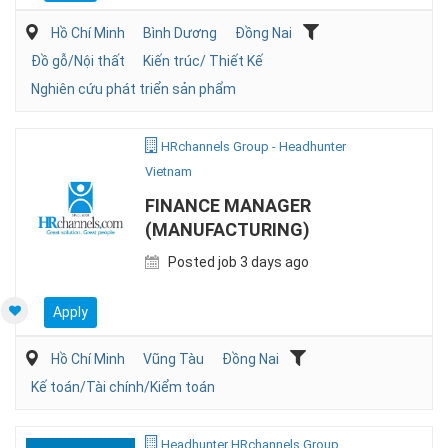
Hồ Chí Minh
Bình Dương
Đồng Nai
Đồ gỗ/Nội thất
Kiến trúc/ Thiết Kế
Nghiên cứu phát triển sản phẩm
HRchannels Group - Headhunter
Vietnam
FINANCE MANAGER
(MANUFACTURING)
Posted job 3 days ago
Apply
Hồ Chí Minh
Vũng Tàu
Đồng Nai
Kế toán/Tài chính/Kiểm toán
Headhunter HRchannels Group