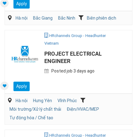
Apply
Hà nội
Bắc Giang
Bắc Ninh
Biên phiên dịch
HRchannels Group - Headhunter
Vietnam
PROJECT ELECTRICAL
ENGINEER
Posted job 3 days ago
Apply
Hà nội
Hưng Yên
Vĩnh Phúc
Môi trường/Xử lý chất thải
Điện/HVAC/MEP
Tự động hóa / Chế tạo
HRchannels Group - Headhunter