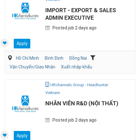
IMPORT - EXPORT & SALES
ADMIN EXECUTIVE
Posted job 2 days ago
Apply
Hồ Chí Minh
Bình Định
Đồng Nai
Vận Chuyển/Giao Nhận
Xuất nhập khẩu
HRchannels Group - Headhunter
Vietnam
NHÂN VIÊN R&D (NỘI THẤT)
Posted job 2 days ago
Apply