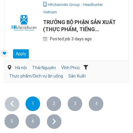
HRchannels Group - Headhunter
Vietnam
TRƯỞNG BỘ PHẬN SẢN XUẤT
(THỰC PHẨM, TIẾNG
ANH/NHẬT)
Posted job 3 days ago
Apply
Hà nội
Thái Nguyên
Vĩnh Phúc
Thực phẩm/Dịch vụ ăn uống
Sản Xuất
1
2
3
4
5
6