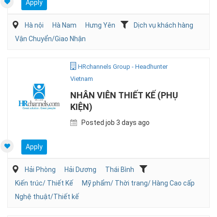
Apply
Hà nội
Hà Nam
Hưng Yên
Dịch vụ khách hàng
Vận Chuyển/Giao Nhận
HRchannels Group - Headhunter
Vietnam
NHÂN VIÊN THIẾT KẾ (PHỤ
KIỆN)
Posted job 3 days ago
Apply
Hải Phòng
Hải Dương
Thái Bình
Kiến trúc/ Thiết Kế
Mỹ phẩm/ Thời trang/ Hàng Cao cấp
Nghệ thuật/Thiết kế