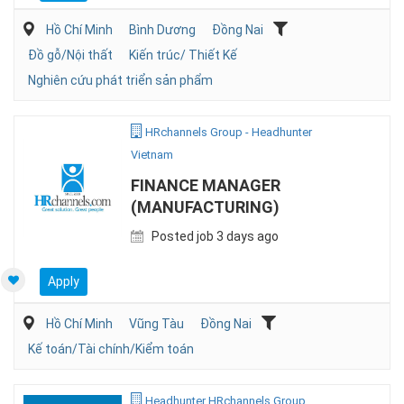
Hồ Chí Minh
Bình Dương
Đồng Nai
Đồ gỗ/Nội thất
Kiến trúc/ Thiết Kế
Nghiên cứu phát triển sản phẩm
HRchannels Group - Headhunter
Vietnam
FINANCE MANAGER
(MANUFACTURING)
Posted job 3 days ago
Apply
Hồ Chí Minh
Vũng Tàu
Đồng Nai
Kế toán/Tài chính/Kiểm toán
Headhunter HRchannels Group