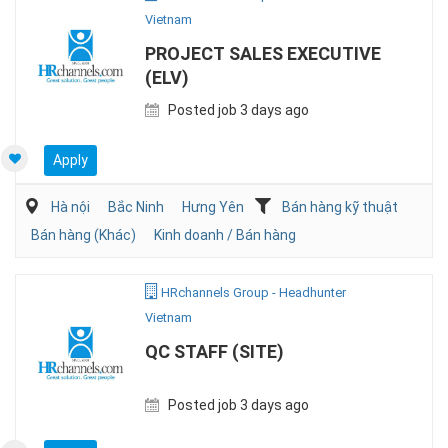
Vietnam
PROJECT SALES EXECUTIVE
(ELV)
Posted job 3 days ago
Apply
Hà nội
Bắc Ninh
Hưng Yên
Bán hàng kỹ thuật
Bán hàng (Khác)
Kinh doanh / Bán hàng
HRchannels Group - Headhunter
Vietnam
QC STAFF (SITE)
Posted job 3 days ago