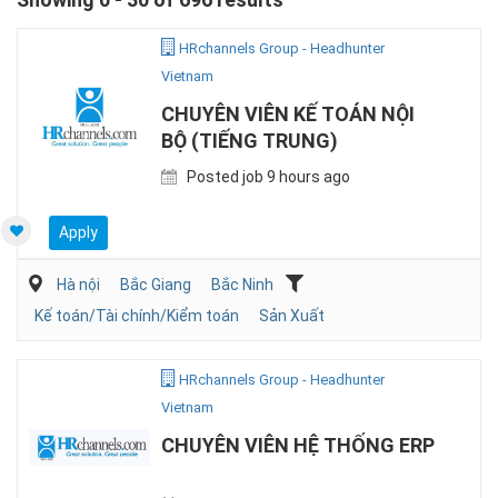
HRchannels Group - Headhunter
Vietnam
CHUYÊN VIÊN KẾ TOÁN NỘI
BỘ (TIẾNG TRUNG)
Posted job 9 hours ago
Apply
Hà nội
Bắc Giang
Bắc Ninh
Kế toán/Tài chính/Kiểm toán
Sản Xuất
HRchannels Group - Headhunter
Vietnam
CHUYÊN VIÊN HỆ THỐNG ERP