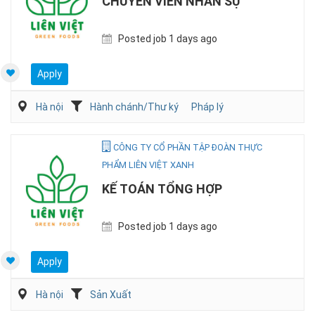
CHUYÊN VIÊN NHÂN SỰ
Posted job 1 days ago
Apply
Hà nội
Hành chánh/Thư ký
Pháp lý
CÔNG TY CỔ PHẦN TẬP ĐOÀN THỰC
PHẨM LIÊN VIỆT XANH
KẾ TOÁN TỔNG HỢP
Posted job 1 days ago
Apply
Hà nội
Sản Xuất