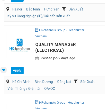
Hà nội
Bắc Ninh
Hưng Yên
Sản Xuất
Kỹ sư Công Nghiệp (IE)/Cải tiến sản xuất
HRchannels Group - Headhunter
Vietnam
QUALITY MANAGER
(ELECTRICAL)
Posted job 2 days ago
Apply
Hồ Chí Minh
Bình Dương
Đồng Nai
Sản Xuất
Viễn Thông / Điện tử
QA/QC
HRchannels Group - Headhunter
Vietnam