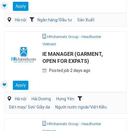
Apply
Hà nội
Ngân hàng/Đầu tư
Sản Xuất
HRchannels Group - Headhunter
Vietnam
IE MANAGER (GARMENT,
OPEN FOR EXPATS)
Posted job 2 days ago
Apply
Hà nội
Hải Dương
Hưng Yên
Dệt may/ Sợi/ Giầy da
Người nước ngoài/Việt Kiều
HRchannels Group - Headhunter