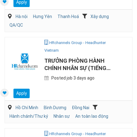
Apply
Hà nội
Hưng Yên
Thanh Hoá
Xây dựng
QA/QC
HRchannels Group - Headhunter
Vietnam
TRƯỞNG PHÒNG HÀNH
CHÍNH NHÂN SỰ (TIẾNG
NHẬT, SẢN XUẤT)
Posted job 3 days ago
Apply
Hồ Chí Minh
Bình Dương
Đồng Nai
Hành chánh/Thư ký
Nhân sự
An toàn lao động
HRchannels Group - Headhunter