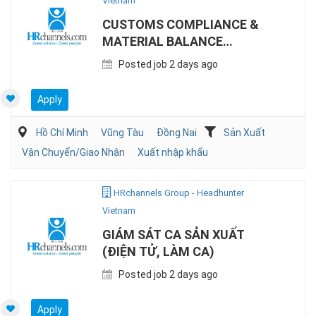
Vietnam
CUSTOMS COMPLIANCE &
MATERIAL BALANCE
SPECIALIST (EPE)
Posted job 2 days ago
Apply
Hồ Chí Minh
Vũng Tàu
Đồng Nai
Sản Xuất
Vận Chuyển/Giao Nhận
Xuất nhập khẩu
HRchannels Group - Headhunter
Vietnam
GIÁM SÁT CA SẢN XUẤT
(ĐIỆN TỬ, LÀM CA)
Posted job 2 days ago
Apply