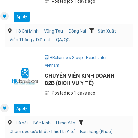
Posted job 1 days ago
Apply
Hồ Chí Minh
Vũng Tàu
Đồng Nai
Sản Xuất
Viễn Thông / Điện tử
QA/QC
HRchannels Group - Headhunter
Vietnam
CHUYÊN VIÊN KINH DOANH
B2B (DỊCH VỤ Y TẾ)
Posted job 1 days ago
Apply
Hà nội
Bắc Ninh
Hưng Yên
Chăm sóc sức khỏe/Thiết bị Y tế
Bán hàng (Khác)