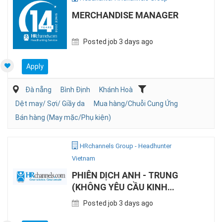
MERCHANDISE MANAGER
Posted job 3 days ago
Apply
Đà nẵng
Bình Định
Khánh Hoà
Dệt may/ Sợi/ Giầy da
Mua hàng/Chuỗi Cung Ứng
Bán hàng (May mặc/Phụ kiện)
HRchannels Group - Headhunter
Vietnam
PHIÊN DỊCH ANH - TRUNG
(KHÔNG YÊU CẦU KINH
NGHIỆM)
Posted job 3 days ago