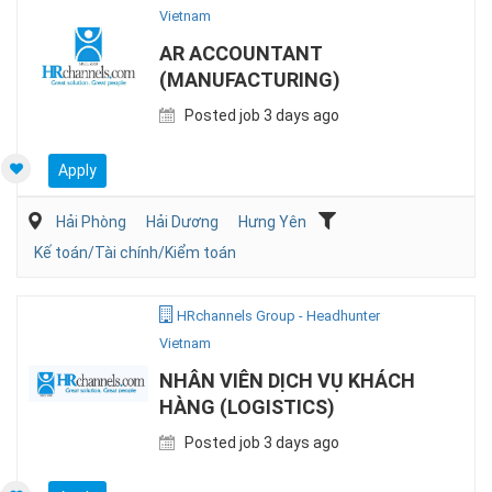
Vietnam
AR ACCOUNTANT
(MANUFACTURING)
Posted job 3 days ago
Apply
Hải Phòng
Hải Dương
Hưng Yên
Kế toán/Tài chính/Kiểm toán
HRchannels Group - Headhunter
Vietnam
NHÂN VIÊN DỊCH VỤ KHÁCH
HÀNG (LOGISTICS)
Posted job 3 days ago