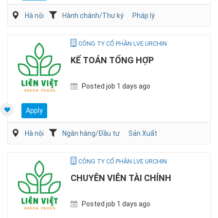
Hà nội
Hành chánh/Thư ký
Pháp lý
CÔNG TY CỔ PHẦN LVE URCHIN
KẾ TOÁN TỔNG HỢP
Posted job 1 days ago
Apply
Hà nội
Ngân hàng/Đầu tư
Sản Xuất
CÔNG TY CỔ PHẦN LVE URCHIN
CHUYÊN VIÊN TÀI CHÍNH
Posted job 1 days ago