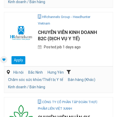
Kinh doanh / Bán hàng
HRchannels Group - Headhunter
Vietnam
CHUYÊN VIÊN KINH DOANH
B2C (DỊCH VỤ Y TẾ)
Posted job 1 days ago
Apply
Hà nội
Bắc Ninh
Hưng Yên
Chăm sóc sức khỏe/Thiết bị Y tế
Bán hàng (Khác)
Kinh doanh / Bán hàng
CÔNG TY CỔ PHẦN TẬP ĐOÀN THỰC
PHẨM LIÊN VIỆT XANH