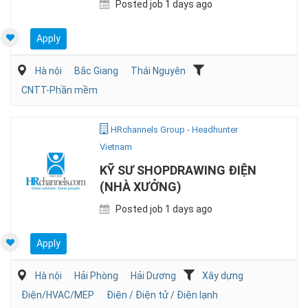
Posted job 1 days ago
Apply
Hà nội
Bắc Giang
Thái Nguyên
CNTT-Phần mềm
HRchannels Group - Headhunter
Vietnam
KỸ SƯ SHOPDRAWING ĐIỆN
(NHÀ XƯỞNG)
Posted job 1 days ago
Apply
Hà nội
Hải Phòng
Hải Dương
Xây dựng
Điện/HVAC/MEP
Điện / Điện tử / Điện lạnh