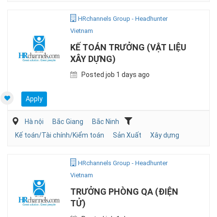
HRchannels Group - Headhunter
Vietnam
KẾ TOÁN TRƯỞNG (VẬT LIỆU
XÂY DỰNG)
Posted job 1 days ago
Apply
Hà nội
Bắc Giang
Bắc Ninh
Kế toán/Tài chính/Kiểm toán
Sản Xuất
Xây dựng
HRchannels Group - Headhunter
Vietnam
TRƯỞNG PHÒNG QA (ĐIỆN
TỬ)