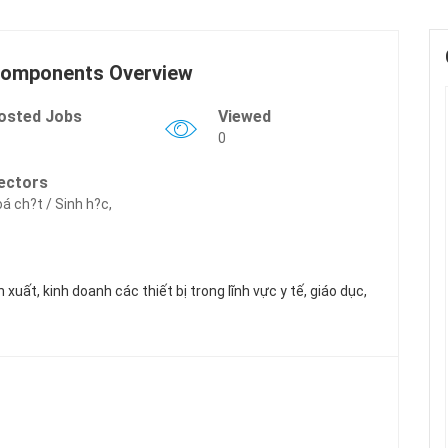
Components Overview
osted Jobs
Viewed
0
ectors
á ch?t / Sinh h?c,
ất, kinh doanh các thiết bị trong lĩnh vực y tế, giáo dục,