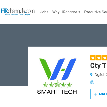
Jobs
Why HRchannels
Executive Se
Cty T
Ngách 3
Add a