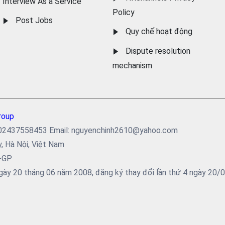
Interview As a Service
Policy
Post Jobs
Quy chế hoạt động
Dispute resolution
mechanism
roup
ại: 02437558453 Email: nguyenchinh2610@yahoo.com
y, Hà Nội, Việt Nam
5-GP
ày 20 tháng 06 năm 2008, đăng ký thay đổi lần thứ 4 ngày 20/