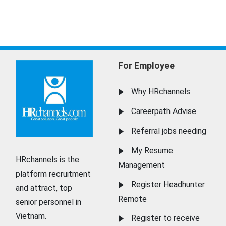
For Employee
Why HRchannels
Careerpath Advise
Referral jobs needing
My Resume
HRchannels is the
Management
platform recruitment
Register Headhunter
and attract, top
Remote
senior personnel in
Vietnam.
Register to receive