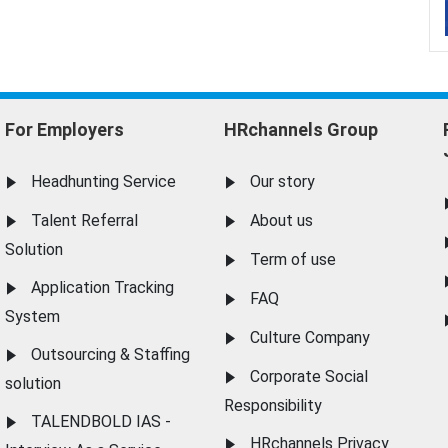
For Employers
HRchannels Group
Headhunting Service
Our story
Talent Referral
About us
Solution
Term of use
Application Tracking
FAQ
System
Culture Company
Outsourcing & Staffing
Corporate Social
solution
Responsibility
TALENDBOLD IAS -
HRchannels Privacy